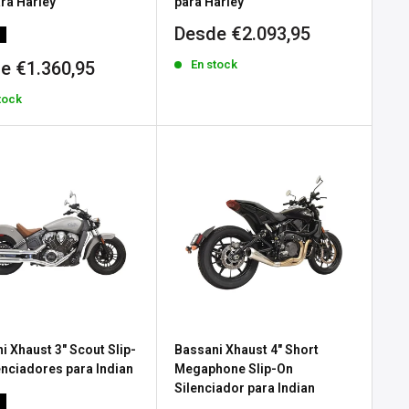
ara Harley
para Harley
Precio
Desde €2.093,95
de
io
En stock
e €1.360,95
venta
tock
a
i Xhaust 3" Scout Slip-
Bassani Xhaust 4" Short
enciadores para Indian
Megaphone Slip-On
Silenciador para Indian