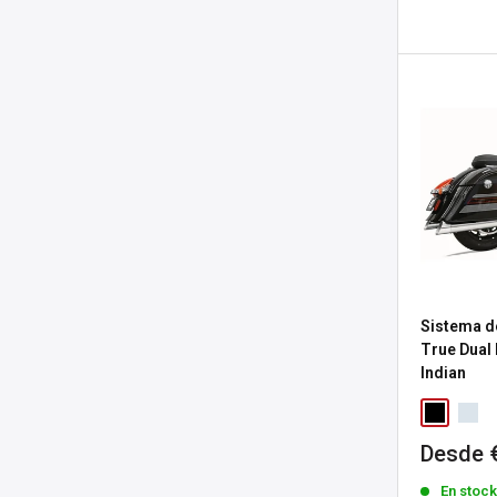
Sistema d
True Dual
Indian
Precio
Desde 
de
En stoc