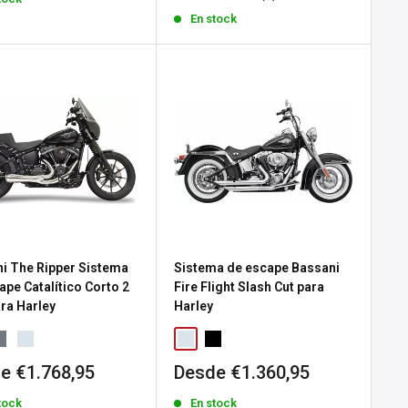
a
venta
En stock
i The Ripper Sistema
Sistema de escape Bassani
ape Catalítico Corto 2
Fire Flight Slash Cut para
ara Harley
Harley
io
Precio
e €1.768,95
Desde €1.360,95
de
tock
En stock