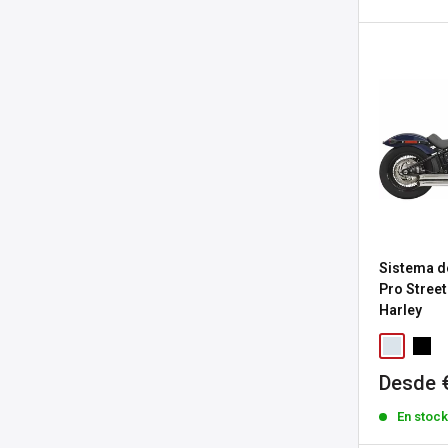
venta
Sistema d
Pro Street
Harley
Precio
Desde 
de
En stoc
venta