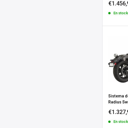
Precio
€1.456,
de
En stoc
venta
Sistema d
Radius Sw
Precio
€1.327,
de
En stoc
venta