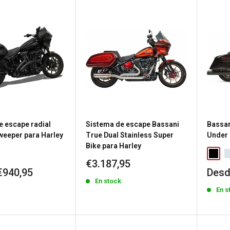
e escape radial
Sistema de escape Bassani
Bassan
weeper para Harley
True Dual Stainless Super
Under 
Bike para Harley
Precio
€3.187,95
Prec
€940,95
Desd
de
de
En stock
venta
k
En s
vent