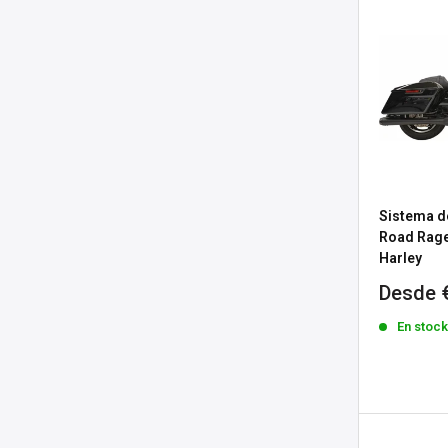
Sistema d
Road Rage
Harley
Precio
Desde 
de
En stoc
venta