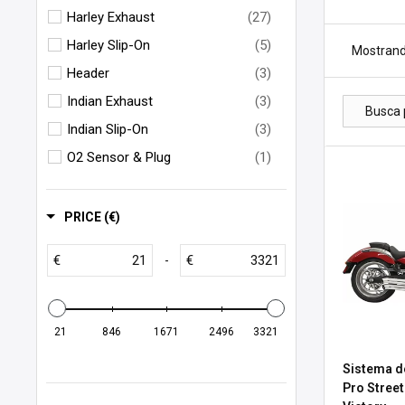
Harley Exhaust
(27)
Harley Slip-On
(5)
Mostrand
Header
(3)
Indian Exhaust
(3)
Indian Slip-On
(3)
O2 Sensor & Plug
(1)
Suzuki Exhaust
(2)
Victory Exhaust
(1)
PRICE (€)
Yamaha Exhaust
(1)
€
€
-
21
846
1671
2496
3321
Sistema d
Pro Street