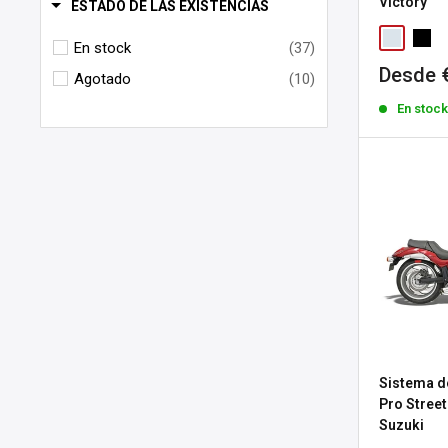
Victory
ESTADO DE LAS EXISTENCIAS
En stock
(37)
Precio
Desde 
Agotado
(10)
de
En stoc
venta
Sistema d
Pro Street
Suzuki