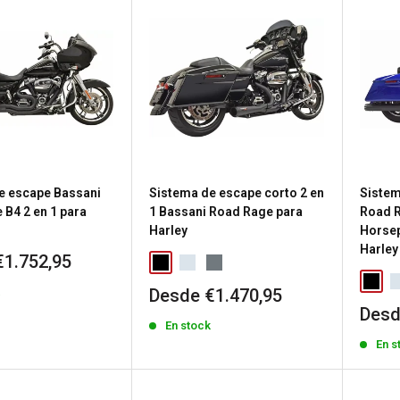
e escape Bassani
Sistema de escape corto 2 en
Sistem
 B4 2 en 1 para
1 Bassani Road Rage para
Road R
Harley
Horsep
Harley
€1.752,95
Precio
k
Desde €1.470,95
de
Prec
Desd
En stock
venta
de
En s
vent