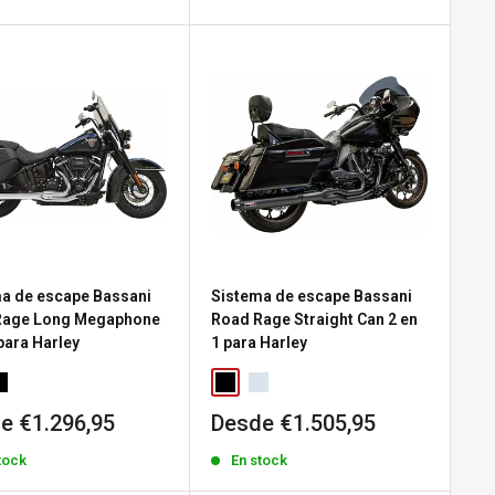
a
venta
a de escape Bassani
Sistema de escape Bassani
Rage Long Megaphone
Road Rage Straight Can 2 en
 para Harley
1 para Harley
io
Precio
e €1.296,95
Desde €1.505,95
de
tock
En stock
a
venta