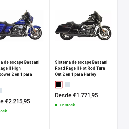
a de escape Bassani
Sistema de escape Bassani
age II High
Road Rage II Hot Rod Turn
ower 2 en 1 para
Out 2 en 1 para Harley
Precio
Desde €1.771,95
de
io
e €2.215,95
En stock
venta
tock
a