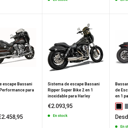
venta
vent
e escape Bassani
Sistema de escape Bassani
Bassan
 Performance para
Ripper Super Bike 2 en 1
de Esc
inoxidable para Harley
en 1 p
Precio
€2.093,95
de
Prec
En stock
€2.458,95
Desd
venta
de
k
En s