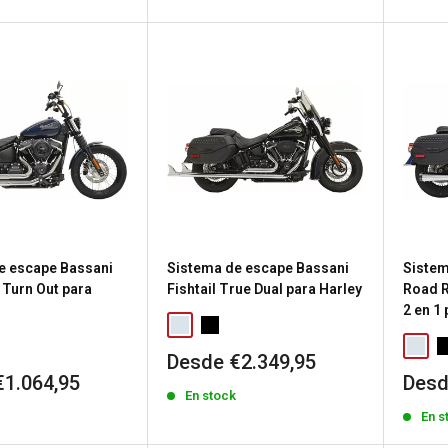
vent
e escape Bassani
Sistema de escape Bassani
Sistem
 Turn Out para
Fishtail True Dual para Harley
Road 
2 en 1
Precio
Desde €2.349,95
de
Prec
€1.064,95
Desd
En stock
venta
de
k
En s
vent