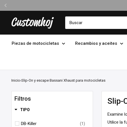
Ir
Customhoj
directamente
al
contenido
Piezas de motocicletas
Recambios y aceites
Inicio
›
Slip-On y escape Bassani Xhaust para motocicletas
Filtros
Slip-
TIPO
Examine lo
Utilice la 
DB-Killer
(1)