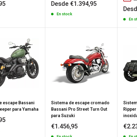
Precio
95
Desde €1.394,95
Prec
Desd
de
de
k
En stock
venta
En s
vent
e escape Bassani
Sistema de escape cromado
Sistem
eeper para Yamaha
Bassani Pro Street Turn Out
Ripper
para Suzuki
inoxid
95
Precio
Prec
€1.456,95
€2.2
k
de
de
En stock
En s