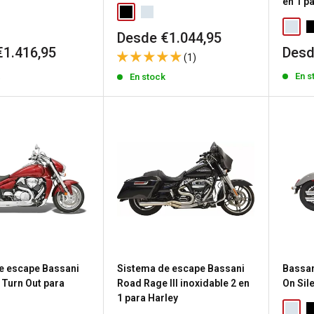
en 1 p
Precio
Desde €1.044,95
de
Prec
€1.416,95
Desd
(1)
venta
de
k
En s
En stock
vent
e escape Bassani
Sistema de escape Bassani
Bassan
 Turn Out para
Road Rage III inoxidable 2 en
On Sil
1 para Harley