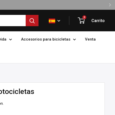
0
Carrito
vida
Accesorios para bicicletas
Venta
otocicletas
ón.