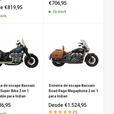
Precio
€706,95
io
e €819,95
de
En stock
venta
tock
a
a de escape Bassani
Sistema de escape Bassani
 Super Bike 2 en 1
Road Rage Megaphone 2 en 1
able para Indian
para Indian
io
Precio
36,95
Desde €1.524,95
de
(1)
tock