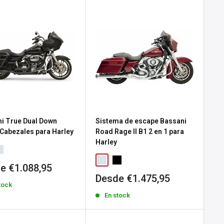
i True Dual Down
Sistema de escape Bassani
Cabezales para Harley
Road Rage II B1 2 en 1 para
Harley
io
e €1.088,95
Precio
Desde €1.475,95
tock
a
de
En stock
venta