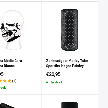
ra Media Cara
Zanheadgear Motley Tube
ra Blanca
Sportflex Negro Paisley
io
Precio
95
€20,95
de
(1)
En stock
a
venta
tock