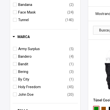
Bandana
(2)
Face Mask
(24)
Mostrand
Tunnel
(140)
MARCA
Army Surplus
(5)
Bandero
(4)
Bandit
(1)
Bering
(3)
By City
(1)
Holy Freedom
(45)
John Doe
(20)
Túnel Coo
Lethal Threat
(7)
Lucky 13
(3)