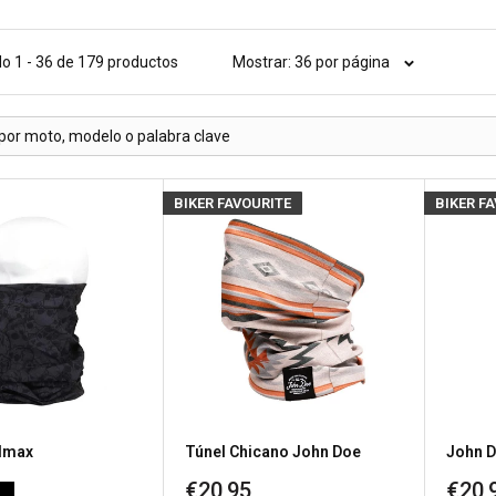
o 1 - 36 de 179 productos
Mostrar: 36 por página
BIKER FAVOURITE
BIKER F
lmax
Túnel Chicano John Doe
John D
Precio
Prec
€20,95
€20,