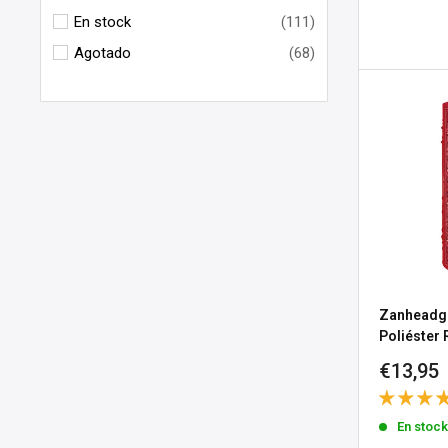
En stock
(111)
Agotado
(68)
Zanheadge
Poliéster 
Precio
€13,95
de
venta
En stoc