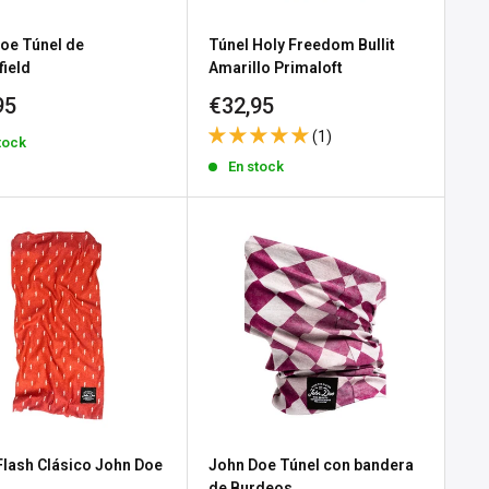
oe Túnel de
Túnel Holy Freedom Bullit
field
Amarillo Primaloft
io
Precio
95
€32,95
de
(1)
tock
a
venta
En stock
Flash Clásico John Doe
John Doe Túnel con bandera
de Burdeos