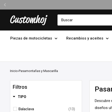
Ir
Customhoj
directamente
al
contenido
Piezas de motocicletas
Recambios y aceites
Inicio
›
Pasamontañas y Mascarilla
Filtros
Pasa
TIPO
Descubre 
diseños ul
Balaclava
(13)