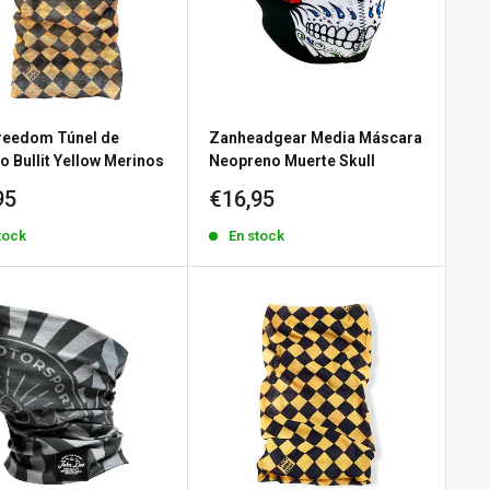
reedom Túnel de
Zanheadgear Media Máscara
no Bullit Yellow Merinos
Neopreno Muerte Skull
io
Precio
95
€16,95
de
tock
En stock
a
venta