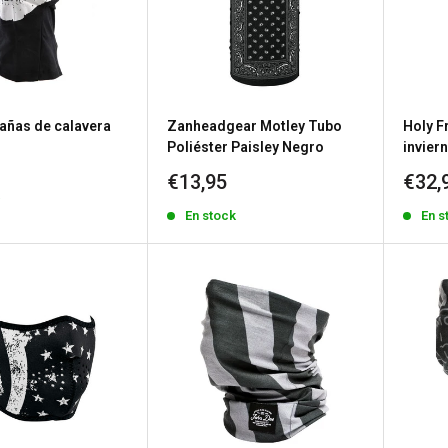
ñas de calavera
Zanheadgear Motley Tubo
Holy F
Poliéster Paisley Negro
invier
Precio
Prec
€13,95
€32,
k
de
de
En stock
En s
venta
vent