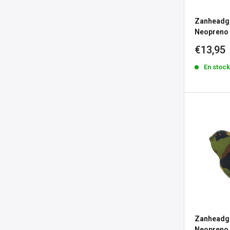
Zanheadg
Neopreno 
Precio
€13,95
de
En stoc
venta
Zanheadg
Neopreno