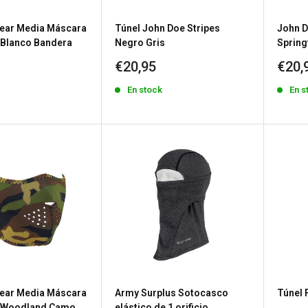
ear Media Máscara
Túnel John Doe Stripes
John D
Blanco Bandera
Negro Gris
Spring
Precio
Prec
€20,95
€20,
de
de
k
En stock
En s
venta
vent
ear Media Máscara
Army Surplus Sotocasco
Túnel 
 Woodland Camo
elástico de 1 orificio