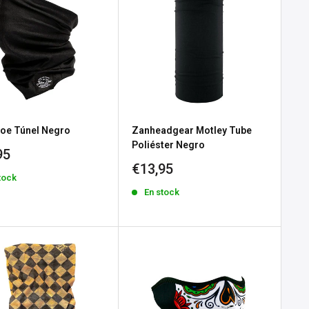
oe Túnel Negro
Zanheadgear Motley Tube
Poliéster Negro
io
95
Precio
€13,95
tock
a
de
En stock
venta