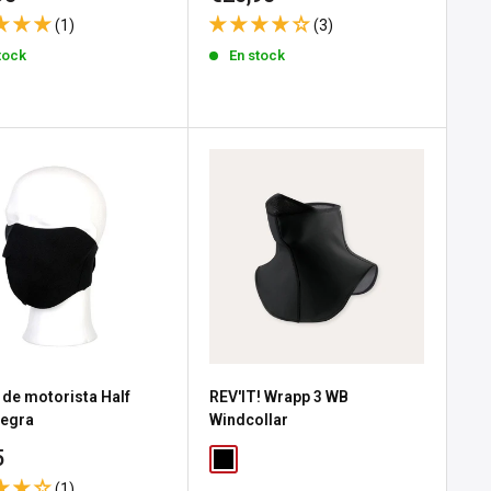
de
(1)
(3)
a
venta
tock
En stock
 de motorista Half
REV'IT! Wrapp 3 WB
Negra
Windcollar
io
5
(1)