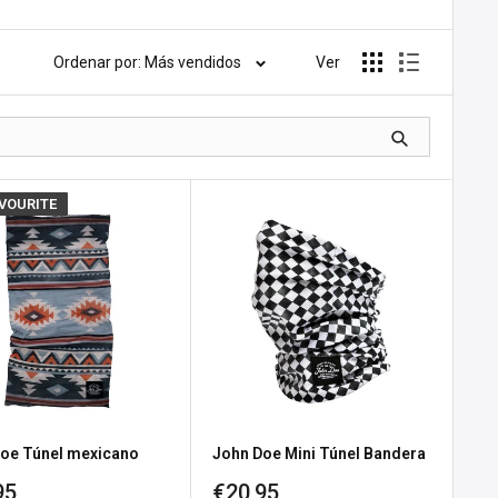
Ordenar por: Más vendidos
Ver
AVOURITE
oe Túnel mexicano
John Doe Mini Túnel Bandera
io
Precio
95
€20,95