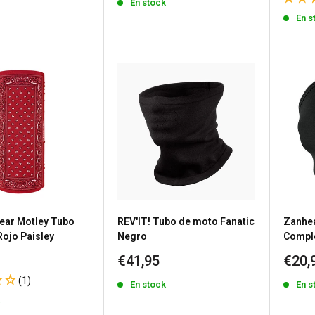
En stock
venta
vent
En s
ar Motley Tubo
REV'IT! Tubo de moto Fanatic
Zanhe
Rojo Paisley
Negro
Compl
Precio
Prec
€41,95
€20,
de
de
(1)
En stock
En s
venta
vent
k