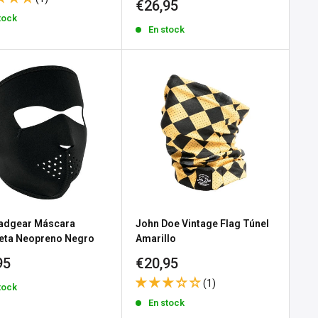
Precio
€26,95
a
de
tock
En stock
venta
adgear Máscara
John Doe Vintage Flag Túnel
eta Neopreno Negro
Amarillo
io
Precio
95
€20,95
de
(1)
tock
a
venta
En stock