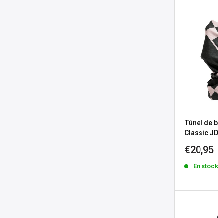
Túnel de 
Classic J
Precio
€20,95
de
En stoc
venta