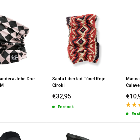
bandera John Doe
Santa Libertad Túnel Rojo
Másca
DM
Ciroki
Calave
Precio
Prec
€32,95
€10,
de
de
k
En stock
venta
vent
En s