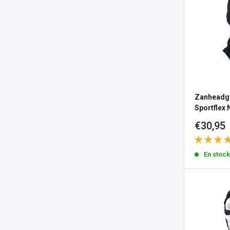
Zanheadg
Sportflex
Precio
€30,95
de
venta
En stoc