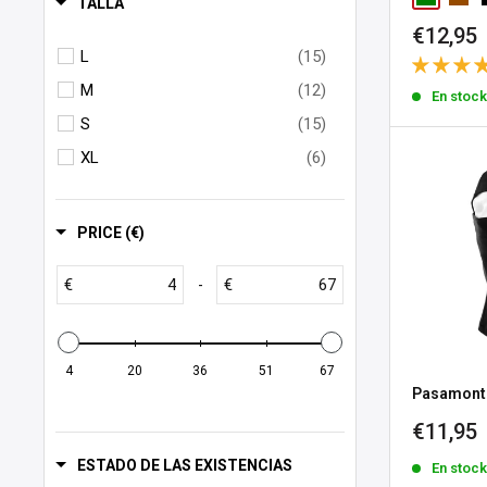
TALLA
Precio
MCS
(6)
€12,95
de
L
(15)
REV'IT!
(19)
venta
M
(12)
En stoc
Roeg
(3)
S
(15)
West Coast Choppers
(8)
XL
(6)
Zan Headgear
(54)
PRICE (€)
€
€
-
4
20
36
51
67
Pasamont
Precio
€11,95
de
ESTADO DE LAS EXISTENCIAS
En stoc
venta