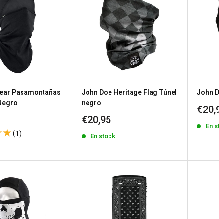
ear Pasamontañas
John Doe Heritage Flag Túnel
John D
 Negro
negro
Prec
€20,
de
Precio
€20,95
En s
vent
de
(1)
En stock
venta
k