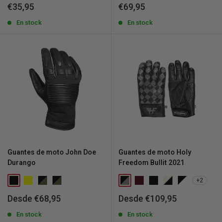
Precio
Precio
€35,95
€69,95
de
de
venta
En stock
venta
En stock
Guantes de moto John Doe
Guantes de moto Holy
Durango
Freedom Bullit 2021
+2
Precio
Precio
Desde €68,95
Desde €109,95
de
de
venta
En stock
venta
En stock