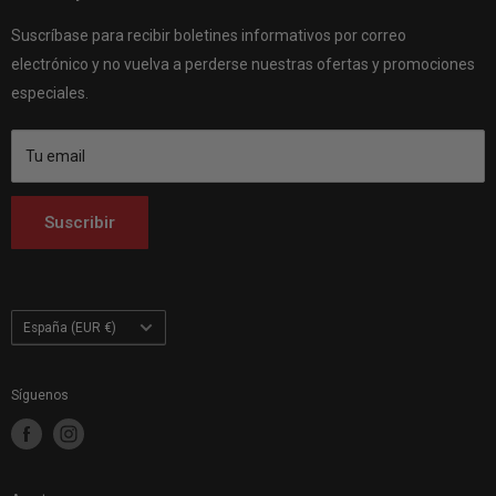
Customhoj Suecia AB 559326-0887
Quiénes somos
Customhoj Dinamarca
Vagnsvägen 4, 311 32 Falkenberg, Suecia.
Suscríbase para recibir boletines informativos por correo
Póngase en contacto con nosotros
Customhoj Alemania
electrónico y no vuelva a perderse nuestras ofertas y promociones
Customhoj Blog
Customhoj España
especiales.
Condiciones de uso
Customhoj Francia
Customhoj Italia
Tu email
Customhoj Países Bajos
Customhoj Finlandia
Suscribir
Customhoj Polonia
País/región
España (EUR €)
Síguenos