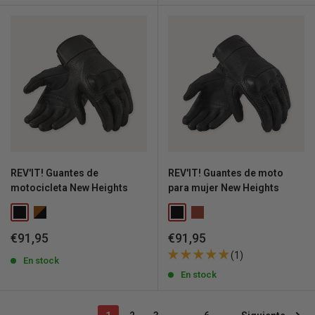
REV'IT! Guantes de
REV'IT! Guantes de moto
motocicleta New Heights
para mujer New Heights
Precio
Precio
€91,95
€91,95
de
de
(1)
venta
En stock
venta
En stock