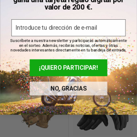
valor de 200 €.
Biltwell Guantes de moto de
By City Guantes de moto Cafe
Email
trabajo
III
Suscríbete a nuestra newsletter y participarás automáticamente
en el sorteo. Además, recibirás noticias, ofertas y otras
Precio
Precio
€69,95
Desde €70,95
novedades interesantes directamente en tu bandeja de entrada.
de
de
(1)
venta
venta
En stock
En stock
¡QUIERO PARTICIPAR!
NO, GRACIAS