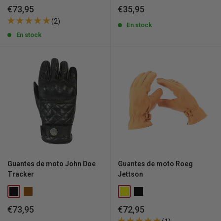
Precio
Precio
€73,95
€35,95
de
de
(2)
venta
venta
En stock
En stock
Guantes de moto John Doe
Guantes de moto Roeg
Tracker
Jettson
Precio
Precio
€73,95
€72,95
de
de