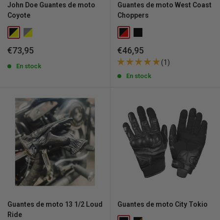
John Doe Guantes de moto
Guantes de moto West Coast
Coyote
Choppers
Precio
Precio
€73,95
€46,95
de
de
(1)
venta
En stock
venta
En stock
Guantes de moto 13 1/2 Loud
Guantes de moto City Tokio
Ride