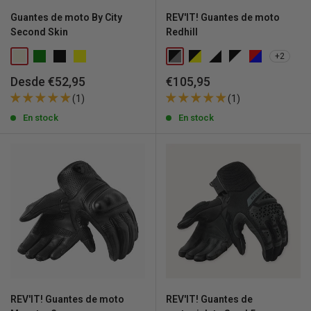
Guantes de moto By City
REV'IT! Guantes de moto
Second Skin
Redhill
+2
Precio
Precio
Desde €52,95
€105,95
de
de
(1)
(1)
venta
venta
En stock
En stock
REV'IT! Guantes de moto
REV'IT! Guantes de