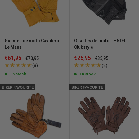
Guantes de moto Cavalero
Guantes de moto THNDR
Le Mans
Clubstyle
Precio
Precio
€61,95
€26,95
Precio
Precio
€70,95
€35,95
de
habitual
de
habitual
(8)
(2)
venta
venta
En stock
En stock
BIKER FAVOURITE
BIKER FAVOURITE