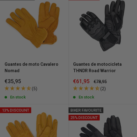
Guantes de moto Cavalero
Guantes de motocicleta
Nomad
THNDR Road Warrior
Precio
Precio
€35,95
€61,95
Precio
€78,95
de
de
habitual
(5)
(2)
venta
venta
En stock
En stock
13% DISCOUNT
BIKER FAVOURITE
25% DISCOUNT