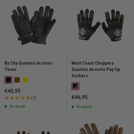
By City Guantes de moto
West Coast Choppers
Texas
Guantes de moto Pay Up
Suckers
Precio
€40,95
de
Precio
€46,95
(1)
venta
de
En stock
venta
En stock