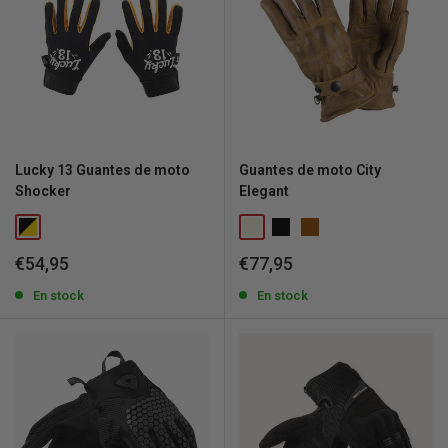
Lucky 13 Guantes de moto
Guantes de moto City
Shocker
Elegant
Precio
Precio
€54,95
€77,95
de
de
venta
En stock
venta
En stock