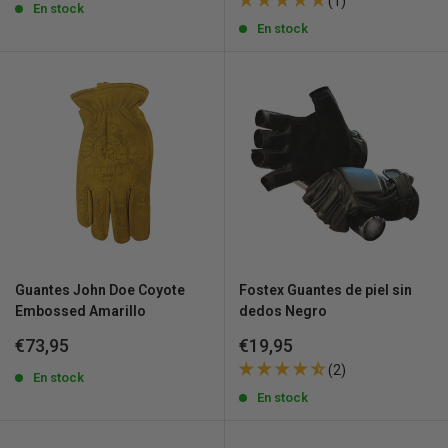
(1)
venta
En stock
venta
En stock
Guantes John Doe Coyote
Fostex Guantes de piel sin
Embossed Amarillo
dedos Negro
Precio
Precio
€73,95
€19,95
de
de
(2)
venta
En stock
venta
En stock