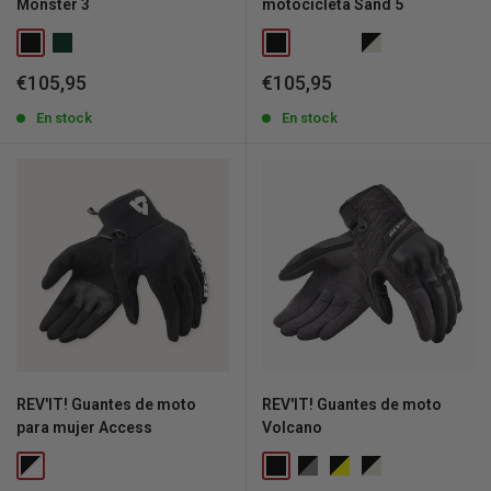
Monster 3
motocicleta Sand 5
Precio
Precio
€105,95
€105,95
de
de
venta
En stock
venta
En stock
REV'IT! Guantes de moto
REV'IT! Guantes de moto
para mujer Access
Volcano