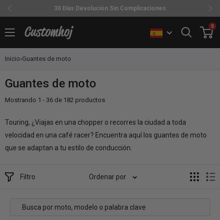
30 Días Devolución Sin Complicaciones
Ir
0
Customhoj
directamente
al
Inicio
›
Guantes de moto
contenido
Guantes de moto
Mostrando 1 - 36 de 182 productos
Touring, ¿Viajas en una chopper o recorres la ciudad a toda
velocidad en una café racer? Encuentra aquí los guantes de moto
que se adaptan a tu estilo de conducción.
Filtro
Ordenar por