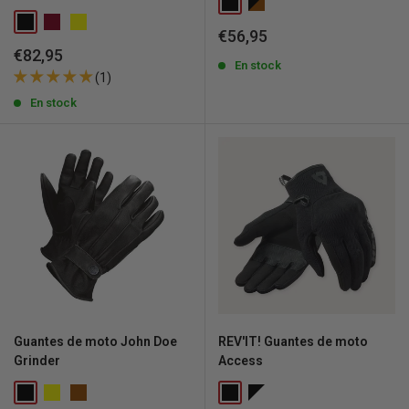
Precio
€56,95
de
Precio
€82,95
venta
En stock
de
(1)
venta
En stock
Guantes de moto John Doe
REV'IT! Guantes de moto
Grinder
Access