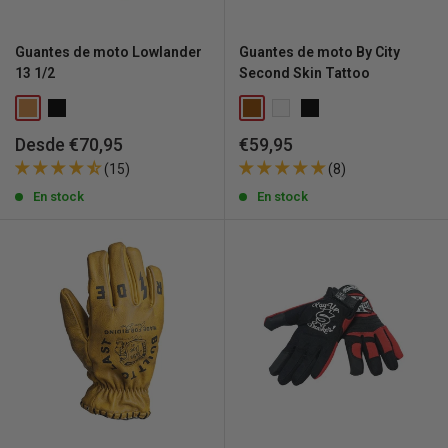
Guantes de moto Lowlander
Guantes de moto By City
13 1/2
Second Skin Tattoo
Precio
Precio
Desde €70,95
€59,95
de
de
(15)
(8)
venta
venta
En stock
En stock