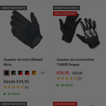
BIKER FAVOURITE
BIKER FAVOURITE
25% DISCOUNT
Guantes de moto Biltwell
Guantes de motocicleta
Moto
THNDR Reaper
Precio
€26,95
Precio
€35,95
+4
de
habitual
(5)
venta
Precio
Desde €35,95
de
En stock
(6)
venta
En stock
BIKER FAVOURITE
22% DISCOUNT