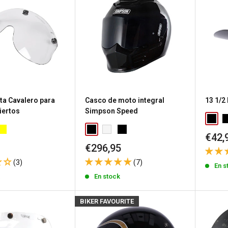
ta Cavalero para
Casco de moto integral
13 1/2
iertos
Simpson Speed
Prec
€42,
de
Precio
€296,95
vent
de
(3)
(7)
venta
En s
k
En stock
BIKER FAVOURITE