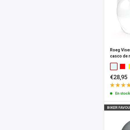
Roeg Vise
casco de
Precio
€28,95
de
venta
En stoc
BIKER FAVOU