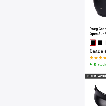
Roeg Cas
Open Sun 
Precio
Desde 
de
venta
En stoc
BIKER FAVOU