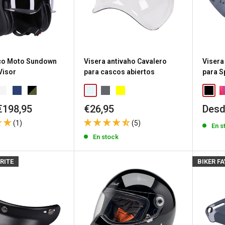
co Moto Sundown
Visera antivaho Cavalero
Visera
Visor
para cascos abiertos
para S
Precio
Prec
€198,95
€26,95
Desd
de
de
(1)
(5)
En s
venta
vent
k
En stock
RITE
BIKER F