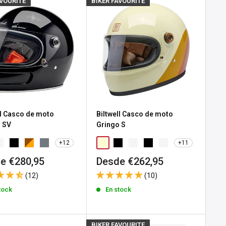
AVOURITE
BIKER FAVOURITE
ll Casco de moto
Biltwell Casco de moto
 SV
Gringo S
+12
+11
io
Precio
e €280,95
Desde €262,95
de
(12)
(10)
a
venta
tock
En stock
BIKER FAVOURITE