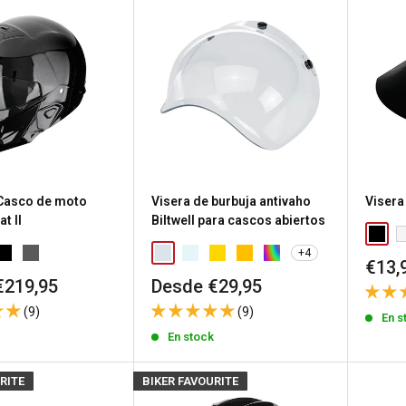
Casco de moto
Visera de burbuja antivaho
Visera
t II
Biltwell para cascos abiertos
+4
Prec
€13,
de
Precio
€219,95
Desde €29,95
vent
de
(9)
(9)
venta
En s
k
En stock
RITE
BIKER FAVOURITE