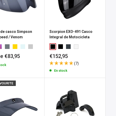
 de casco Simpson
Scorpion EXO-491 Casco
peed / Venom
Integral de Motocicleta
io
Precio
e €83,95
€152,95
de
(7)
tock
a
venta
En stock
AVOURITE