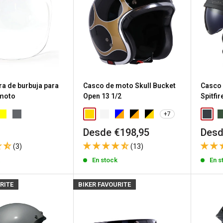
ra de burbuja para
Casco de moto Skull Bucket
Casco 
 moto
Open 13 1/2
Spitfire
+7
Precio
Prec
Desde €198,95
Desd
de
de
(3)
(13)
venta
vent
k
En stock
En s
RITE
BIKER FAVOURITE