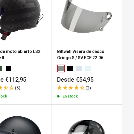
de moto abierto LS2
Biltwell Visera de casco
 II
Gringo S / SV ECE 22.06
io
Precio
e €112,95
Desde €54,95
de
(5)
(2)
a
venta
tock
En stock