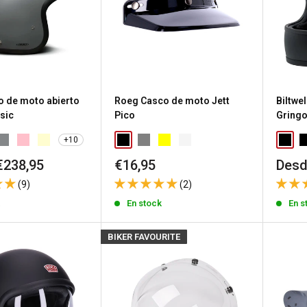
 de moto abierto
Roeg Casco de moto Jett
Biltwe
sic
Pico
Gring
+10
Precio
Prec
€238,95
€16,95
Desd
de
de
(9)
(2)
venta
vent
k
En stock
En s
BIKER FAVOURITE