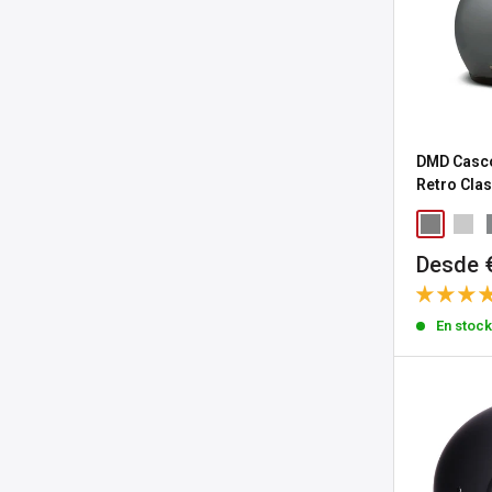
DMD Casco
Retro Clas
Precio
Desde 
de
venta
En stoc