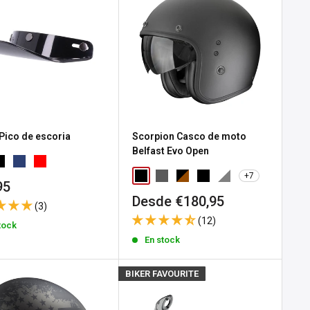
 Pico de escoria
Scorpion Casco de moto
Belfast Evo Open
+7
io
95
Precio
Desde €180,95
(3)
a
de
(12)
tock
venta
En stock
BIKER FAVOURITE