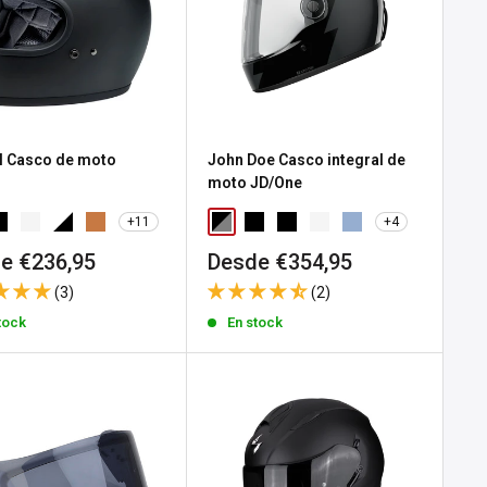
ll Casco de moto
John Doe Casco integral de
o
moto JD/One
+11
+4
io
Precio
e €236,95
Desde €354,95
de
(3)
(2)
a
venta
tock
En stock