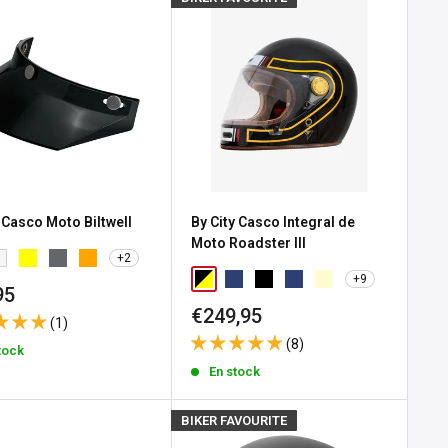
 Casco Moto Biltwell
By City Casco Integral de
Moto Roadster III
+2
+9
io
95
Precio
€249,95
(1)
a
de
(8)
tock
venta
En stock
BIKER FAVOURITE