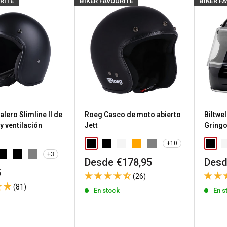
RITE
BIKER FAVOURITE
BIKER F
lero Slimline II de
Roeg Casco de moto abierto
Biltwe
 y ventilación
Jett
Gringo
+10
+3
Precio
Prec
Desde €178,95
Desd
de
de
5
(26)
venta
vent
(81)
En stock
En s
k