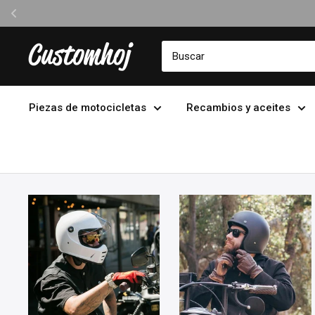
Ir
Customhoj
directamente
al
contenido
Piezas de motocicletas
Recambios y aceites