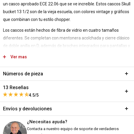
un casco aprobado ECE 22.06 que se ve increíble. Estos cascos Skull
bucket 13 1/2 son de la vieja escuela, con colores vintage y gráficos
que combinan con tu estilo chopper.
Los cascos están hechos de fibra de vidrio en cuatro tamaños
diferentes. Se completan con mentonera acolchada y cierre clásico
de doble anilla en D, además de broches integrados para pantallas y
picos.
Ver mas
Características:
Números de pieza
Homologado ECE 22.06 para máxima seguridad
Variant:
Gold Flames - XS (53-54cm)
13 Reseñas
Estilo de la vieja escuela con colores y gráficos vintage
SKU:
A556-889961
4.5/5
Fabricado en fibra de vidrio duradera
DPN:
987556
Envíos y devoluciones
Mentonera acolchada para mayor comodidad
Variant:
Gold Flames - S (55-56cm)
Este producto no ha recibido ninguna reseña todavía
Cierre clásico de doble anilla en D
SKU:
A557-889962
¿Necesitas ayuda?
Envíos y plazos de entrega
No se encontraron elementos
DPN:
987557
Broches integrados para fijar escudos y picos
Contacta a nuestro equipo de soporte de verdaderos
Todos los pedidos se envían desde nuestro almacén en Falkenberg,