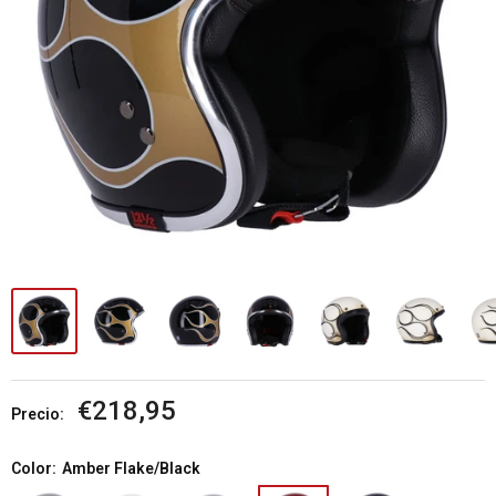
Precio
€218,95
Precio:
de
venta
Color:
Amber Flake/Black