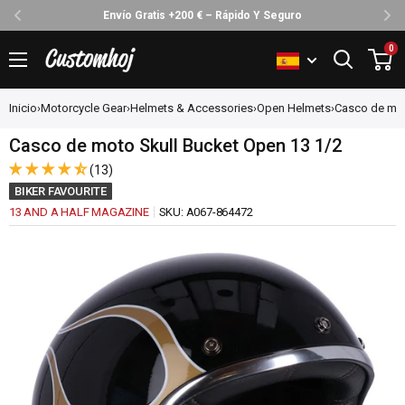
Envío Gratis +200 € – Rápido Y Seguro
Ir
0
Customhoj
directamente
al
Inicio
›
Motorcycle Gear
›
Helmets & Accessories
›
Open Helmets
›
Casco de moto
contenido
Casco de moto Skull Bucket Open 13 1/2
(13)
BIKER FAVOURITE
13 AND A HALF MAGAZINE
SKU:
A067-864472