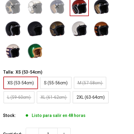
Talla:
XS (53-54cm)
XS (53-54cm)
S (55-56cm)
M (57-58cm)
L (59-60cm)
XL (61-62cm)
2XL (63-64cm)
Stock:
Listo para salir en 48 horas