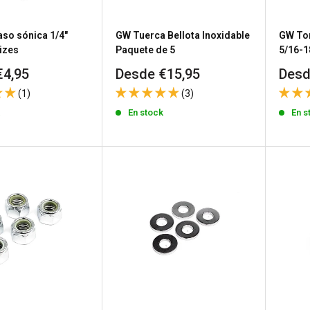
aso sónica 1/4"
GW Tuerca Bellota Inoxidable
GW Tor
izes
Paquete de 5
5/16-1
Precio
Prec
€4,95
Desde €15,95
Desd
de
de
(1)
(3)
venta
vent
k
En stock
En s