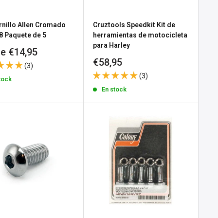
nillo Allen Cromado
Cruztools Speedkit Kit de
8 Paquete de 5
herramientas de motocicleta
para Harley
io
e €14,95
Precio
€58,95
(3)
a
de
(3)
tock
venta
En stock