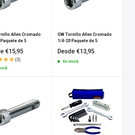
nillo Allen Cromado
GW Tornillo Allen Cromado
 Paquete de 5
1/4-20 Paquete de 5
io
Precio
e €15,95
Desde €13,95
de
(3)
En stock
a
venta
tock