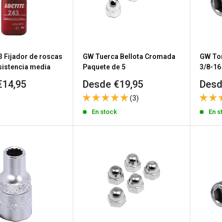
3 Fijador de roscas
GW Tuerca Bellota Cromada
GW Tor
sistencia media
Paquete de 5
3/8-16
Precio
Prec
€14,95
Desde €19,95
Desd
de
de
(3)
k
venta
vent
En stock
En s