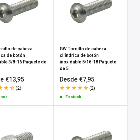
nillo de cabeza
GW Tornillo de cabeza
rica de botón
cilíndrica de botón
able 3/8-16 Paquete de
inoxidable 5/16-18 Paquete
de 5
io
Precio
e €13,95
Desde €7,95
de
(2)
(2)
a
venta
tock
En stock