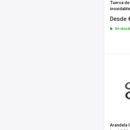
Tuerca de
inoxidable
Precio
Desde 
de
En stoc
venta
Arandela 