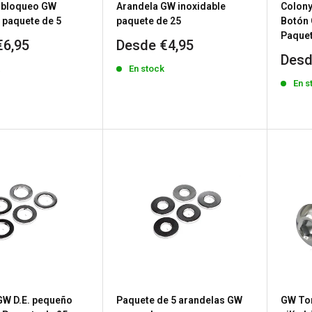
 bloqueo GW
Arandela GW inoxidable
Colony
 paquete de 5
paquete de 25
Botón
Paquet
Precio
€6,95
Desde €4,95
de
Prec
Desd
k
En stock
venta
de
En s
vent
GW D.E. pequeño
Paquete de 5 arandelas GW
GW Tor