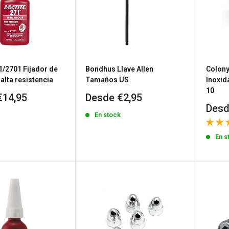
1/2701 Fijador de
Bondhus Llave Allen
Colony
alta resistencia
Tamaños US
Inoxid
10
Precio
€14,95
Desde €2,95
de
Prec
Desd
k
En stock
venta
de
vent
En s