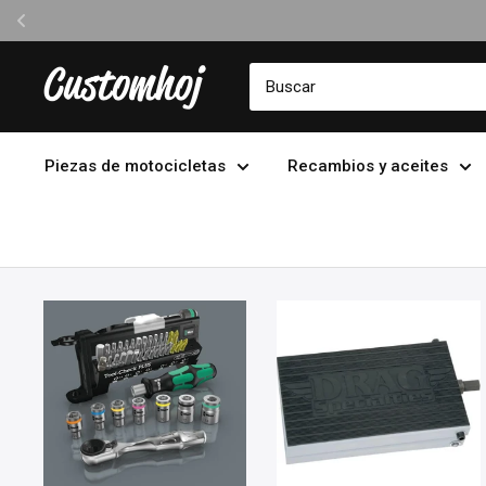
Ir
Customhoj
directamente
al
contenido
Piezas de motocicletas
Recambios y aceites