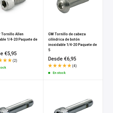
 Tornillo Allen
GW Tornillo de cabeza
able 1/4-20 Paquete de
cilíndrica de botón
inoxidable 1/4-20 Paquete de
5
io
e €5,95
Precio
Desde €6,95
(2)
a
de
(4)
tock
venta
En stock