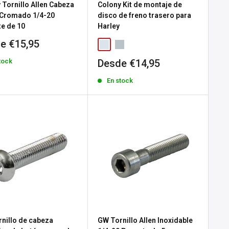
 Tornillo Allen Cabeza
Colony Kit de montaje de
 Cromado 1/4-20
disco de freno trasero para
e de 10
Harley
io
e €15,95
Precio
tock
Desde €14,95
a
de
En stock
venta
nillo de cabeza
GW Tornillo Allen Inoxidable