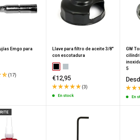
bujías Emgo para
Llave para filtro de aceite 3/8"
GW Tor
con escotadura
cilínd
inoxid
5
(17)
Precio
€12,95
Prec
Desd
de
k
de
(3)
venta
vent
En stock
En s
RITE