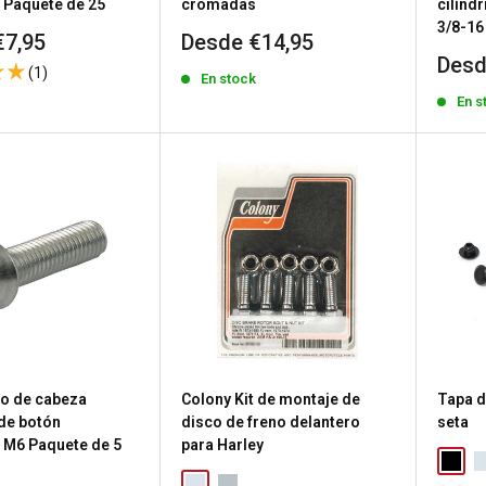
e Paquete de 25
cromadas
cilínd
3/8-16
Precio
€7,95
Desde €14,95
de
Prec
Desd
(1)
En stock
venta
de
En s
k
vent
lo de cabeza
Colony Kit de montaje de
Tapa de
 de botón
disco de freno delantero
seta
e M6 Paquete de 5
para Harley