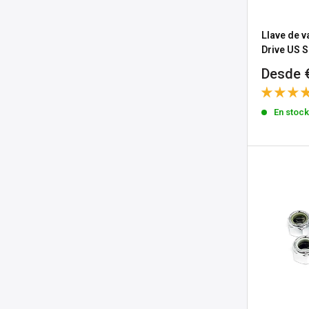
Llave de v
Drive US S
Precio
Desde 
de
venta
En stoc