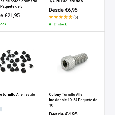
rica de botón cromado
1/4-20 Paquete de 5
 Paquete de 5
Precio
Desde €6,95
de
io
e €21,95
(5)
venta
tock
a
En stock
 tornillo Allen estilo
Colony Tornillo Allen
Inoxidable 10-24 Paquete de
10
Precio
Desde €4,95