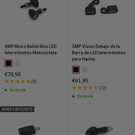
SMP Micro Bullet Mini LED
SMP Vision Debajo de la
Intermitentes Motocicleta
Barra de LED Intermitentes
para Harley
Precio
€70,95
de
Precio
€61,95
(5)
venta
de
(12)
En stock
venta
En stock
BIKER FAVOURITE