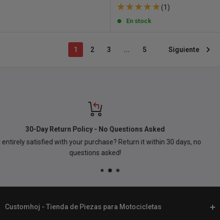
de
(1)
venta
En stock
1
2
3
...
5
Siguiente
¿Necesita ayuda? Hable con nuestro servicio de asistencia
o
Phone:
+46 (0) 920 224 878
Email:
support@customhoj.com
Customhoj - Tienda de Piezas para Motocicletas