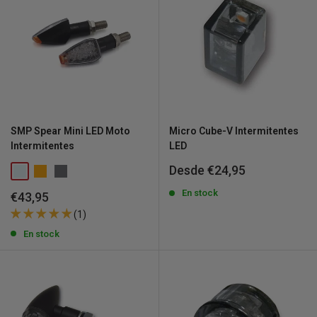
SMP Spear Mini LED Moto
Micro Cube-V Intermitentes
Intermitentes
LED
Precio
Desde €24,95
de
venta
En stock
Precio
€43,95
de
(1)
venta
En stock