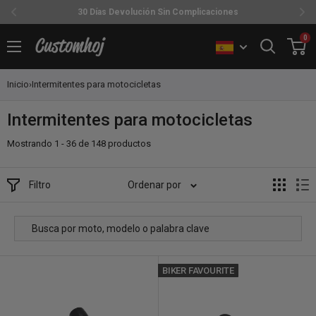
30 Días Devolución Sin Complicaciones
Ir
0
Customhoj
directamente
al
Inicio
›
Intermitentes para motocicletas
contenido
Intermitentes para motocicletas
Mostrando 1 - 36 de 148 productos
Filtro
Ordenar por
BIKER FAVOURITE