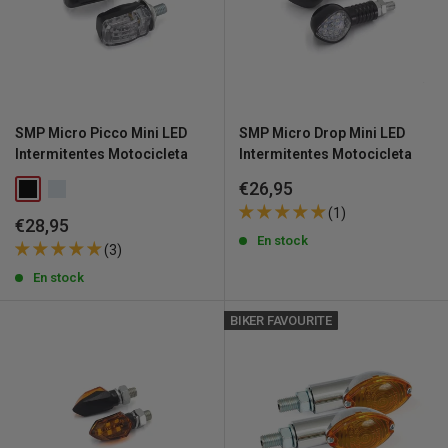
SMP Micro Picco Mini LED
SMP Micro Drop Mini LED
Intermitentes Motocicleta
Intermitentes Motocicleta
Precio
€26,95
de
(1)
venta
Precio
€28,95
de
En stock
(3)
venta
En stock
BIKER FAVOURITE