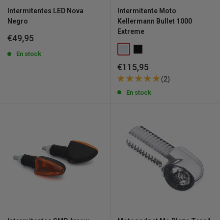
Intermitentes LED Nova
Intermitente Moto
Negro
Kellermann Bullet 1000
Extreme
Precio
€49,95
de
venta
En stock
Precio
€115,95
de
(2)
venta
En stock