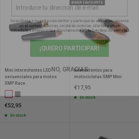
BIKER FAVOURITE
Suscríbete a nuestra newsletter y participarás automáticamente
en el sorteo. Además, recibirás noticias, ofertas y otras
novedades interesantes directamente en tu bandeja de entrada.
¡QUIERO PARTICIPAR!
NO, GRACIAS
Mini intermitentes LED
Intermitentes para
secuenciales para motos
motocicletas SMP Mini
SMP Race
Precio
€17,95
de
venta
En stock
Precio
€52,95
de
venta
En stock