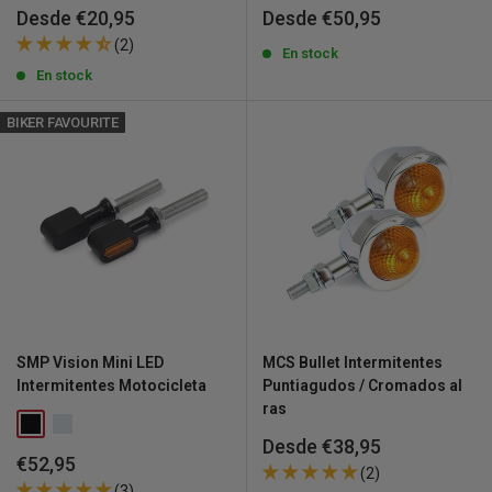
Precio
Precio
Desde €20,95
Desde €50,95
de
de
(2)
venta
venta
En stock
En stock
BIKER FAVOURITE
SMP Vision Mini LED
MCS Bullet Intermitentes
Intermitentes Motocicleta
Puntiagudos / Cromados al
ras
Precio
Desde €38,95
Precio
€52,95
de
(2)
de
venta
(3)