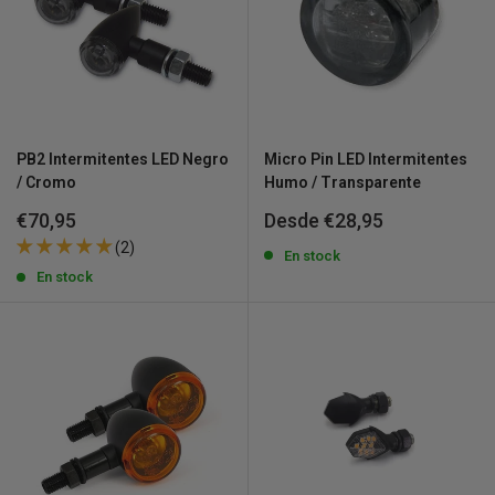
PB2 Intermitentes LED Negro
Micro Pin LED Intermitentes
/ Cromo
Humo / Transparente
Precio
Precio
€70,95
Desde €28,95
de
de
(2)
venta
venta
En stock
En stock