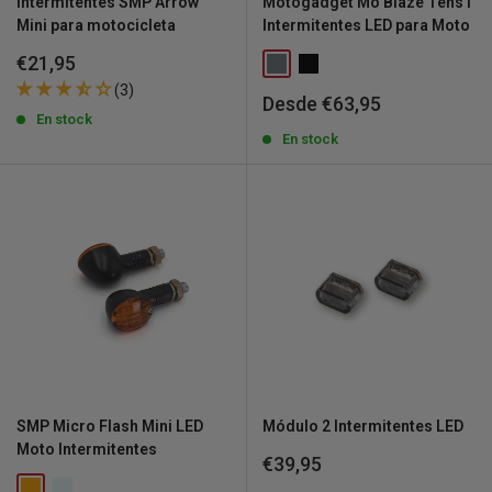
Intermitentes SMP Arrow
Motogadget Mo Blaze Tens1
Mini para motocicleta
Intermitentes LED para Moto
Precio
€21,95
de
(3)
venta
Precio
Desde €63,95
de
En stock
venta
En stock
SMP Micro Flash Mini LED
Módulo 2 Intermitentes LED
Moto Intermitentes
Precio
€39,95
de