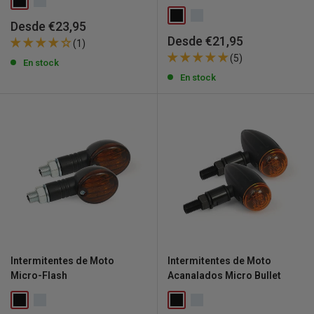
Precio
Desde €23,95
de
Precio
Desde €21,95
(1)
venta
de
(5)
En stock
venta
En stock
Intermitentes de Moto
Intermitentes de Moto
Micro-Flash
Acanalados Micro Bullet