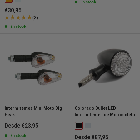
venta
En stock
Precio
€30,95
de
(3)
venta
En stock
Intermitentes Mini Moto Big
Colorado Bullet LED
Peak
Intermitentes de Motocicleta
Precio
Desde €23,95
de
venta
En stock
Precio
Desde €87,95