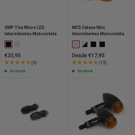
SMP Tiny Micro LED
MCS Cateye Mini
Intermitentes Motocicleta
Intermitentes Motocicleta
Precio
Precio
€35,95
Desde €17,95
de
de
(4)
(13)
venta
venta
En stock
En stock