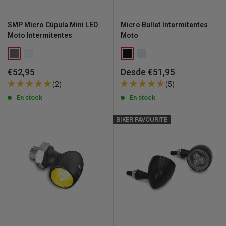
SMP Micro Cúpula Mini LED
Micro Bullet Intermitentes
Moto Intermitentes
Moto
Precio
Precio
€52,95
Desde €51,95
de
de
(2)
(5)
venta
venta
En stock
En stock
BIKER FAVOURITE