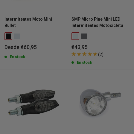
Intermitentes Moto Mini
SMP Micro Pine Mini LED
Bullet
Intermitentes Motocicleta
Precio
Precio
Desde €60,95
€43,95
de
de
(2)
venta
En stock
venta
En stock