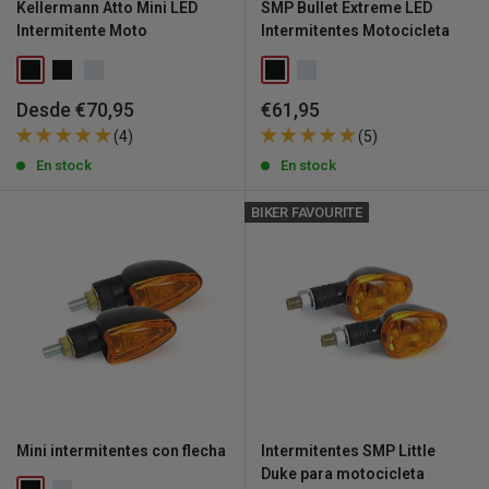
Kellermann Atto Mini LED
SMP Bullet Extreme LED
Intermitente Moto
Intermitentes Motocicleta
Precio
Precio
Desde €70,95
€61,95
de
de
(4)
(5)
venta
venta
En stock
En stock
BIKER FAVOURITE
Mini intermitentes con flecha
Intermitentes SMP Little
Duke para motocicleta