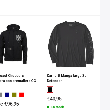
oast Choppers
Carhartt Manga larga Sun
ra con cremallera OG
Defender
Precio
€40,95
de
io
e €96,95
En stock
venta