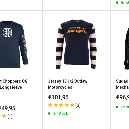
En s
vent
t Choppers OG
Jersey 13 1/2 Outlaw
Sudad
Longsleeve
Motorcycles
Mechan
Precio
Prec
€101,95
€96,
de
de
(3)
En s
€49,95
venta
vent
En stock
(1)
k