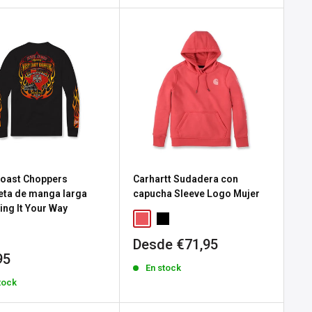
oast Choppers
Carhartt Sudadera con
ta de manga larga
capucha Sleeve Logo Mujer
ing It Your Way
Precio
Desde €71,95
de
io
95
En stock
venta
tock
a