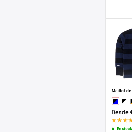
Maillot de
Precio
Desde 
de
venta
En stoc