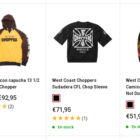
con capucha 13 1/2
West Coast Choppers
West C
 Chopper
Sudadera CFL Chop Sleeve
Camise
Not Do
€92,95
(2)
Precio
€71,95
de
Prec
€51,
k
(1)
venta
de
En s
En stock
vent