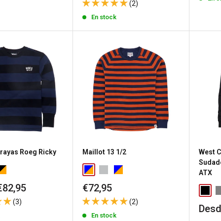
(2)
venta
En stock
 rayas Roeg Ricky
Maillot 13 1/2
West C
Sudade
ATX
Precio
€82,95
€72,95
de
(3)
(2)
venta
Prec
Desd
k
En stock
de