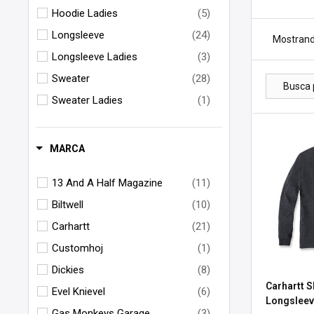
Hoodie Ladies
(5)
Longsleeve
(24)
Mostrand
Longsleeve Ladies
(3)
Sweater
(28)
Sweater Ladies
(1)
MARCA
13 And A Half Magazine
(11)
Biltwell
(10)
Carhartt
(21)
Customhoj
(1)
Dickies
(8)
Carhartt 
Evel Knievel
(6)
Longslee
Gas Monkeys Garage
(3)