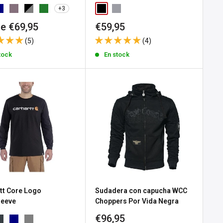
+3
io
Precio
e €69,95
€59,95
de
(5)
(4)
a
venta
tock
En stock
tt Core Logo
Sudadera con capucha WCC
leeve
Choppers Por Vida Negra
Precio
€96,95