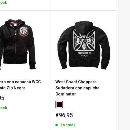
tock
a
era con capucha WCC
West Coast Choppers
ic Zip Negra
Sudadera con capucha
Dominator
io
95
tock
a
Precio
€96,95
de
En stock
venta