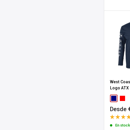
West Coas
Logo ATX 
Precio
Desde 
de
venta
En stoc