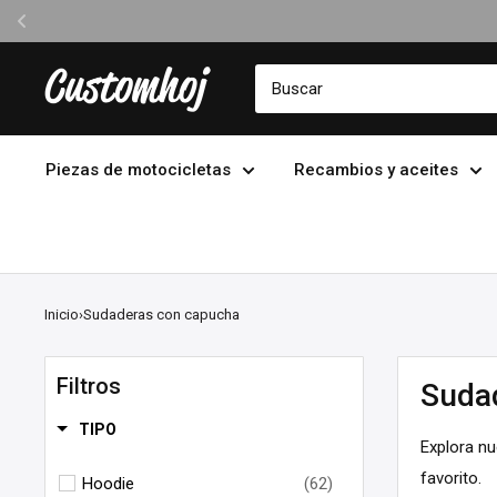
Ir
Customhoj
directamente
al
contenido
Piezas de motocicletas
Recambios y aceites
Inicio
›
Sudaderas con capucha
Filtros
Suda
TIPO
Explora nu
favorito.
Hoodie
(62)