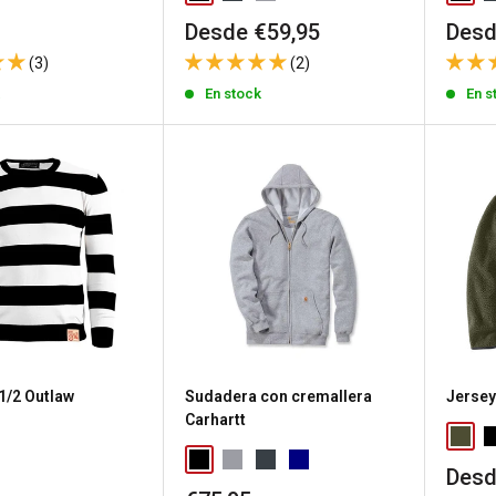
Precio
Prec
Desde €59,95
Desd
de
de
(3)
(2)
venta
vent
k
En stock
En s
1/2 Outlaw
Sudadera con cremallera
Jersey
Carhartt
Prec
Desd