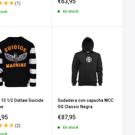
Precio
€63,95
(1)
a
de
En stock
tock
venta
 13 1/2 Outlaw Suicide
Sudadera con capucha WCC
ne
OG Classic Negra
io
Precio
,95
€87,95
de
(2)
En stock
a
venta
tock