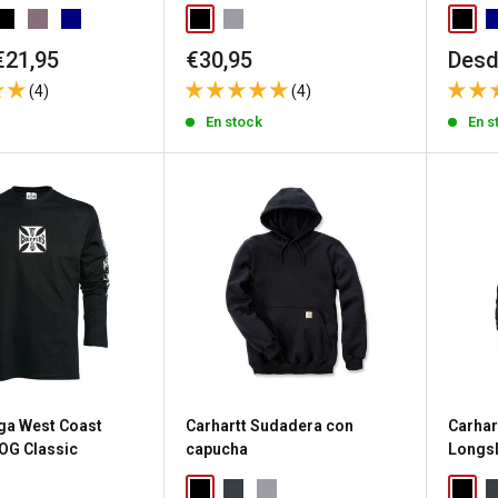
Precio
Prec
€21,95
€30,95
Desd
de
de
(4)
(4)
venta
vent
k
En stock
En s
ga West Coast
Carhartt Sudadera con
Carhar
OG Classic
capucha
Longs