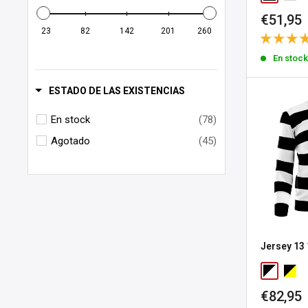
Precio
€51,95
de
23
82
142
201
260
venta
En stoc
ESTADO DE LAS EXISTENCIAS
En stock
(78)
Agotado
(45)
Jersey 13 
Precio
€82,95