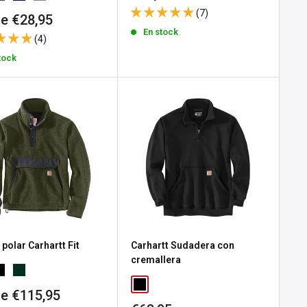
de
(7)
io
e €28,95
venta
En stock
(4)
a
tock
 polar Carhartt Fit
Carhartt Sudadera con
cremallera
io
e €115,95