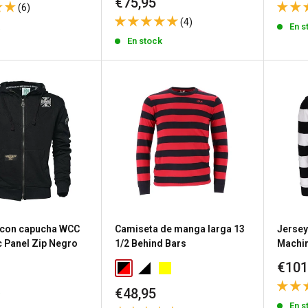
de
Precio
€75,95
(6)
vent
de
(4)
k
venta
En s
En stock
 con capucha WCC
Camiseta de manga larga 13
Jersey
c Panel Zip Negro
1/2 Behind Bars
Machi
Prec
€101
de
Precio
k
€48,95
vent
de
En s