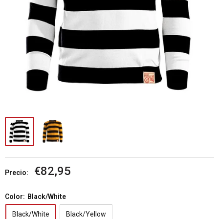
Precio
€82,95
Precio:
de
venta
Color:
Black/White
Black/White
Black/Yellow