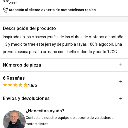
200 €
Atención al cliente experta de motociclistas reales
Descripción del producto
Inspirado en los clásicos jerséis de los clubes de moteros de antaño
13 y medio te trae este jersey de punto a rayas 100% algodón. Una
prenda básica para tu armario con cuello redondo y punto 12GG.
Números de pieza
Variant:
Black/White - S
6 Reseñas
SKU:
A258-478663
4.8/5
DPN:
576258
Envíos y devoluciones
Variant:
Black/White - M
Este producto no ha recibido ninguna reseña todavía
SKU:
A259-478664
¿Necesitas ayuda?
Envíos y plazos de entrega
No se encontraron elementos
DPN:
576259
Contacta a nuestro equipo de soporte de verdaderos
Todos los pedidos se envían desde nuestro almacén en Falkenberg,
motociclistas
Variant:
Black/White - L