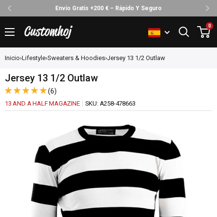
Envío Gratis +200 € – Rápido Y Seguro
Ir
0
Customhoj
directamente
al
Inicio
›
Lifestyle
›
Sweaters & Hoodies
›
Jersey 13 1/2 Outlaw
contenido
Jersey 13 1/2 Outlaw
(6)
13 AND A HALF MAGAZINE
SKU:
A258-478663