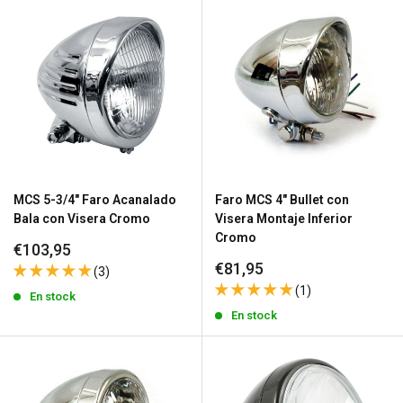
MCS 5-3/4" Faro Acanalado
Faro MCS 4" Bullet con
Bala con Visera Cromo
Visera Montaje Inferior
Cromo
Precio
€103,95
de
Precio
€81,95
(3)
venta
de
(1)
En stock
venta
En stock