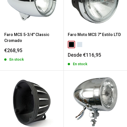
Faro MCS 5-3/4" Classic
Faro Moto MCS 7" Estilo LTD
Cromado
Precio
€268,95
Precio
Desde €116,95
de
de
venta
En stock
venta
En stock