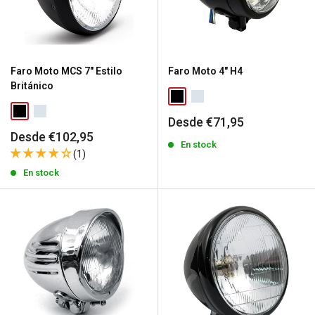
Faro Moto MCS 7" Estilo
Faro Moto 4" H4
Británico
Precio
Desde €71,95
de
Precio
Desde €102,95
venta
En stock
de
(1)
venta
En stock