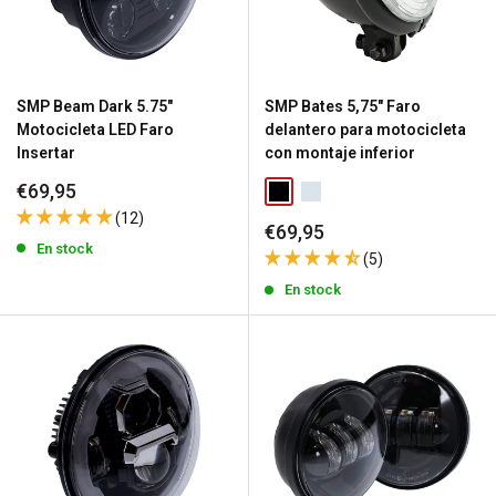
SMP Beam Dark 5.75"
SMP Bates 5,75" Faro
Motocicleta LED Faro
delantero para motocicleta
Insertar
con montaje inferior
Precio
€69,95
de
(12)
venta
Precio
€69,95
de
En stock
(5)
venta
En stock