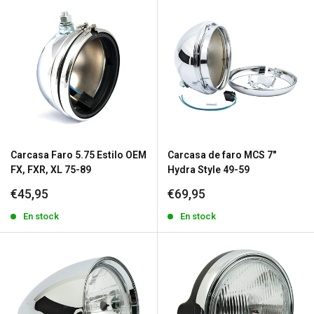
Carcasa Faro 5.75 Estilo OEM
Carcasa de faro MCS 7"
FX, FXR, XL 75-89
Hydra Style 49-59
Precio
Precio
€45,95
€69,95
de
de
venta
En stock
venta
En stock