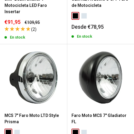
Motocicleta LED Faro
de Motocicleta
Insertar
Precio
€91,95
Precio
€109,95
Precio
Desde €78,95
de
habitual
(2)
de
venta
venta
En stock
En stock
MCS 7" Faro Moto LTD Style
Faro Moto MCS 7" Gladiator
Prisma
FL