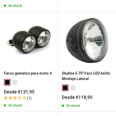
de
venta
En stock
Faros gemelos para moto 4
Skyline 5.75" Faro LED Anillo
Montaje Lateral
Precio
Desde €131,95
de
Precio
Desde €118,95
(1)
venta
de
En stock
venta
En stock