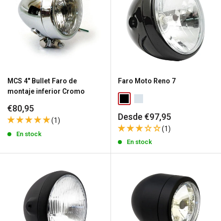
MCS 4" Bullet Faro de
Faro Moto Reno 7
montaje inferior Cromo
Precio
€80,95
Precio
Desde €97,95
de
(1)
de
venta
(1)
venta
En stock
En stock