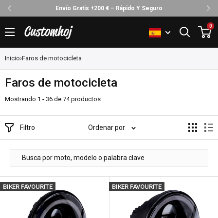
30 Días Devolución Sin Complicaciones
Ir
0
Customhoj
directamente
al
Inicio
›
Faros de motocicleta
contenido
Faros de motocicleta
Mostrando 1 - 36 de 74 productos
Filtro
Ordenar por
BIKER FAVOURITE
BIKER FAVOURITE