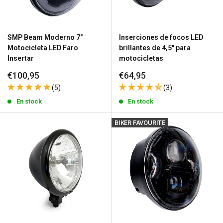
SMP Beam Moderno 7"
Inserciones de focos LED
Motocicleta LED Faro
brillantes de 4,5" para
Insertar
motocicletas
Precio
Precio
€100,95
€64,95
de
de
(5)
(3)
venta
venta
En stock
En stock
BIKER FAVOURITE