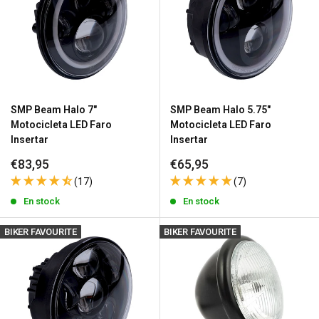
SMP Beam Halo 7"
SMP Beam Halo 5.75"
Motocicleta LED Faro
Motocicleta LED Faro
Insertar
Insertar
Precio
Precio
€83,95
€65,95
de
de
(17)
(7)
venta
venta
En stock
En stock
BIKER FAVOURITE
BIKER FAVOURITE