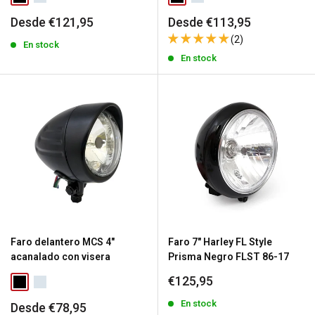
Precio
Precio
Desde €121,95
Desde €113,95
de
de
(2)
venta
En stock
venta
En stock
Faro delantero MCS 4"
Faro 7" Harley FL Style
acanalado con visera
Prisma Negro FLST 86-17
Precio
€125,95
de
venta
En stock
Precio
Desde €78,95