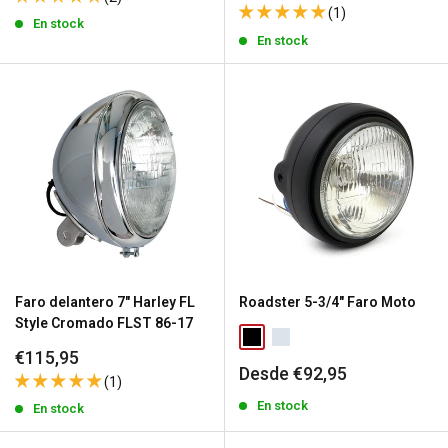
de
venta
(1)
venta
En stock
En stock
Faro delantero 7" Harley FL
Roadster 5-3/4" Faro Moto
Style Cromado FLST 86-17
Precio
€115,95
Precio
Desde €92,95
de
(1)
de
venta
venta
En stock
En stock