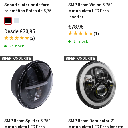
Soporte inferior de faro
SMP Beam Vision 5.75"
prismático Bates de 5,75
Motocicleta LED Faro
Insertar
Precio
€78,95
Precio
Desde €73,95
de
(1)
de
venta
(2)
venta
En stock
En stock
BIKER FAVOURITE
BIKER FAVOURITE
SMP Beam Splitter 5.75"
SMP Beam Dominator 7"
Motocicleta LED Faro
Motocicleta LED Faro Inserto