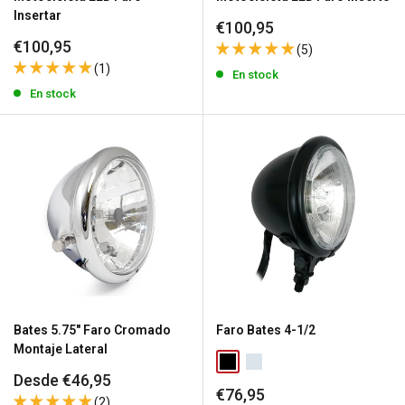
Insertar
Precio
€100,95
de
Precio
€100,95
(5)
venta
de
(1)
En stock
venta
En stock
Bates 5.75" Faro Cromado
Faro Bates 4-1/2
Montaje Lateral
Precio
Desde €46,95
Precio
€76,95
de
(2)