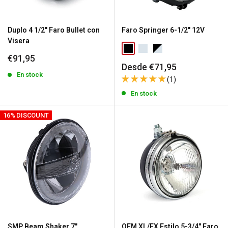
Duplo 4 1/2" Faro Bullet con
Faro Springer 6-1/2" 12V
Visera
Precio
€91,95
Precio
Desde €71,95
de
de
venta
En stock
(1)
venta
En stock
16% DISCOUNT
SMP Beam Shaker 7"
OEM XL/FX Estilo 5-3/4" Faro