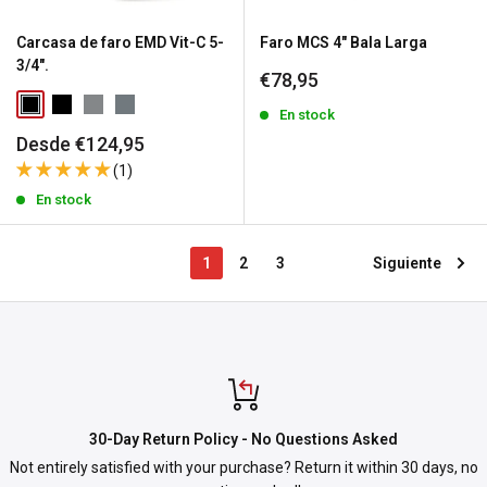
Carcasa de faro EMD Vit-C 5-
Faro MCS 4" Bala Larga
3/4".
Precio
€78,95
de
venta
En stock
Precio
Desde €124,95
de
(1)
venta
En stock
1
2
3
Siguiente
30-Day Return Policy - No Questions Asked
Not entirely satisfied with your purchase? Return it within 30 days, no