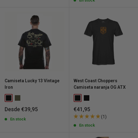
venta
En stock
Camiseta Lucky 13 Vintage
West Coast Choppers
Iron
Camiseta naranja OG ATX
Precio
Precio
Desde €39,95
€41,95
de
de
(1)
venta
En stock
venta
En stock