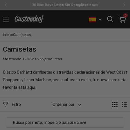
30 Días Devolución Sin Complicaciones
Ir
0
Customhoj
directamente
al
Inicio
›
Camisetas
contenido
Camisetas
Mostrando 1 - 36 de 255 productos
Clásico Carhartt camisetas o atrevidas declaraciones de West Coast
Choppers y Loser Machine, sea cual sea tu estilo, tu nueva camiseta
favorita está aquí.
Filtro
Ordenar por