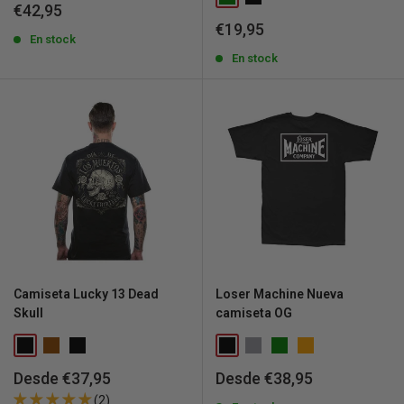
Precio
€42,95
de
Precio
€19,95
venta
En stock
de
venta
En stock
Camiseta Lucky 13 Dead
Loser Machine Nueva
Skull
camiseta OG
Precio
Precio
Desde €37,95
Desde €38,95
de
de
(2)