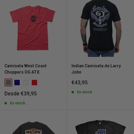
Camiseta West Coast
Indian Camiseta de Larry
Choppers OG ATX
John
Precio
€43,95
de
venta
En stock
Precio
Desde €39,95
de
venta
En stock