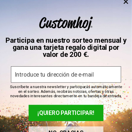
Camiseta WCC OG Classic
Camiseta Dickies Icon Logo
Participa en nuestro sorteo mensual y
Negra/Roja
gana una tarjeta regalo digital por
Precio
€39,95
valor de 200 €.
Precio
Desde €30,95
de
de
venta
En stock
venta
En stock
Email
Suscríbete a nuestra newsletter y participarás automáticamente
en el sorteo. Además, recibirás noticias, ofertas y otras
novedades interesantes directamente en tu bandeja de entrada.
¡QUIERO PARTICIPAR!