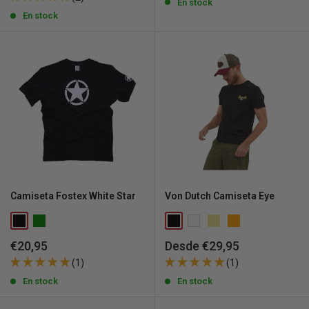
venta
venta
En stock
En stock
Camiseta Fostex White Star
Von Dutch Camiseta Eye
Precio
Precio
€20,95
Desde €29,95
de
de
(1)
(1)
venta
venta
En stock
En stock