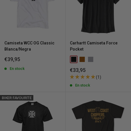
Camiseta WCC OG Classic
Carhartt Camiseta Force
Blanca/Negra
Pocket
Precio
€39,95
de
venta
En stock
Precio
€33,95
de
(1)
venta
En stock
BIKER FAVOURITE