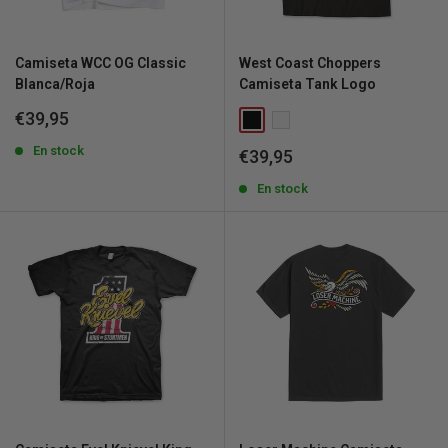
Camiseta WCC OG Classic
West Coast Choppers
Blanca/Roja
Camiseta Tank Logo
Precio
€39,95
de
venta
En stock
Precio
€39,95
de
venta
En stock