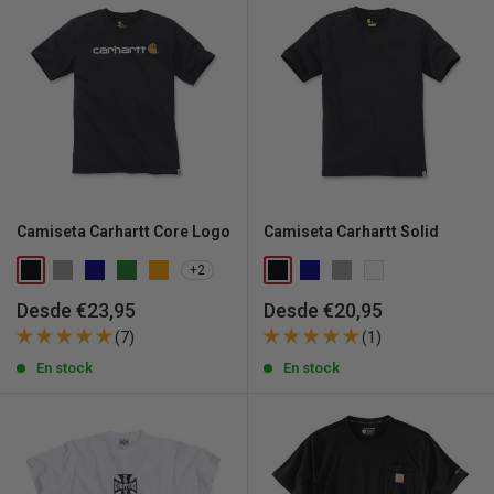
Camiseta Carhartt Core Logo
Camiseta Carhartt Solid
+2
Precio
Precio
Desde €23,95
Desde €20,95
de
de
(7)
(1)
venta
venta
En stock
En stock