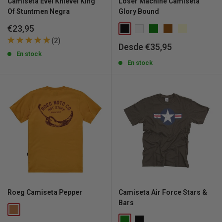
Camiseta Evel Knievel King
Loser Machine Camiseta
Of Stuntmen Negra
Glory Bound
Precio
€23,95
de
(2)
venta
Precio
Desde €35,95
de
En stock
venta
En stock
Roeg Camiseta Pepper
Camiseta Air Force Stars &
Bars