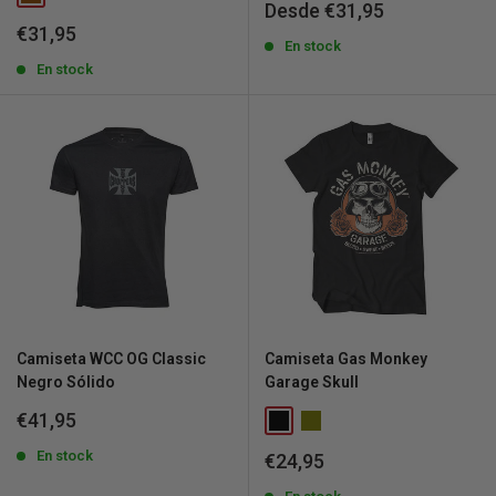
Precio
Desde €31,95
de
Precio
€31,95
venta
En stock
de
venta
En stock
Camiseta WCC OG Classic
Camiseta Gas Monkey
Negro Sólido
Garage Skull
Precio
€41,95
de
venta
En stock
Precio
€24,95
de