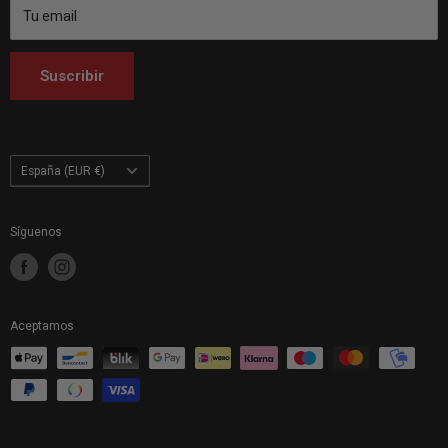
Customhoj Italia
Tu email
Customhoj Países Bajos
Customhoj Finlandia
Suscribir
Customhoj Polonia
País/región
España (EUR €)
Síguenos
Aceptamos