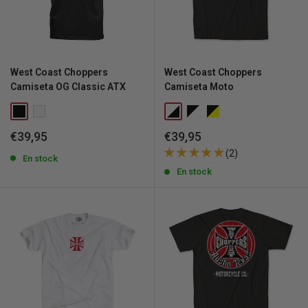
West Coast Choppers
West Coast Choppers
Camiseta OG Classic ATX
Camiseta Moto
Precio
Precio
€39,95
€39,95
de
de
(2)
venta
En stock
venta
En stock