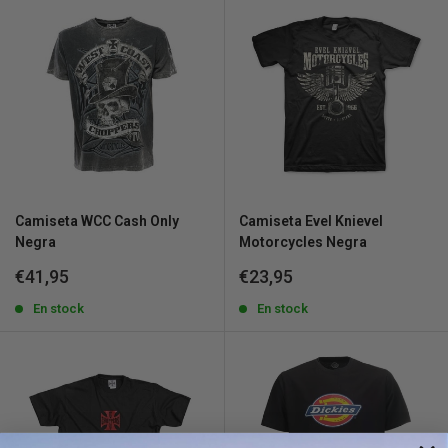
Camiseta WCC Cash Only
Camiseta Evel Knievel
Negra
Motorcycles Negra
Precio
Precio
€41,95
€23,95
de
de
venta
En stock
venta
En stock