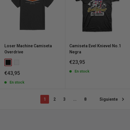
Loser Machine Camiseta
Camiseta Evel Knievel No.1
Overdrive
Negra
Precio
€23,95
de
venta
En stock
Precio
€43,95
de
venta
En stock
1
2
3
...
8
Siguiente