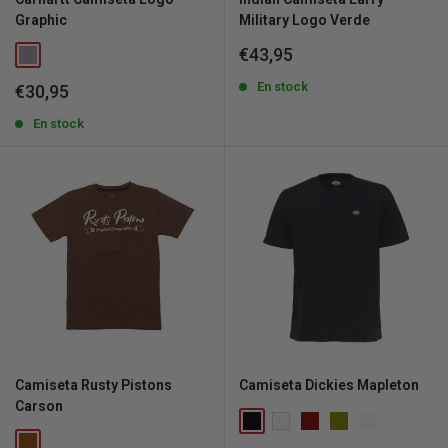
Graphic
Military Logo Verde
Precio
€43,95
de
venta
En stock
Precio
€30,95
de
venta
En stock
Camiseta Rusty Pistons
Camiseta Dickies Mapleton
Carson