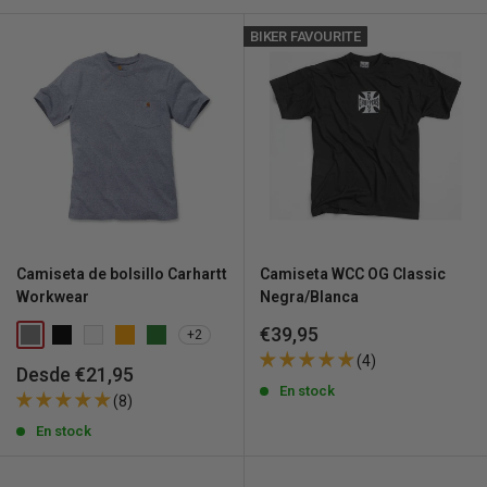
BIKER FAVOURITE
Camiseta de bolsillo Carhartt
Camiseta WCC OG Classic
Workwear
Negra/Blanca
Precio
€39,95
+2
de
(4)
venta
Precio
Desde €21,95
de
En stock
(8)
venta
En stock