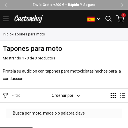
Envío Gratis +200 € – Rápido Y Seguro
Ir
0
Customhoj
directamente
al
Inicio
›
Tapones para moto
contenido
Tapones para moto
Mostrando 1 - 3 de 3 productos
Proteja su audición con tapones para motocicletas hechos para la
conducción.
Filtro
Ordenar por