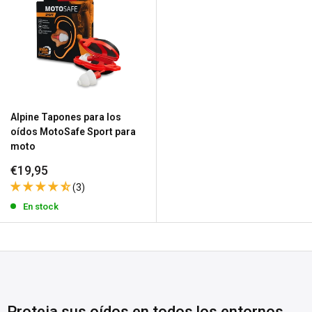
Alpine Tapones para los
oídos MotoSafe Sport para
moto
Precio
€19,95
de
(3)
venta
En stock
Proteja sus oídos en todos los entornos