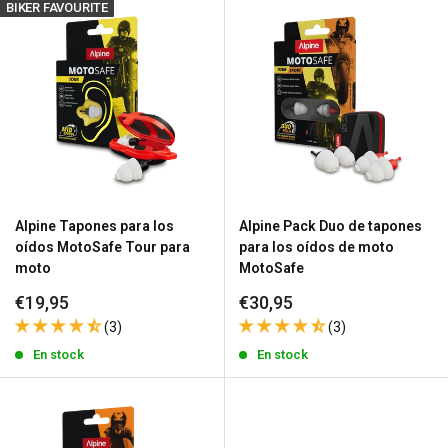
BIKER FAVOURITE
Alpine Tapones para los
Alpine Pack Duo de tapones
oídos MotoSafe Tour para
para los oídos de moto
moto
MotoSafe
Precio
Precio
€19,95
€30,95
de
de
(3)
(3)
venta
venta
En stock
En stock