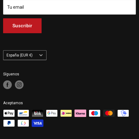
Customhoj Italia
Tu email
Customhoj Países Bajos
Customhoj Finlandia
Suscribir
Customhoj Polonia
País/región
España (EUR €)
Síguenos
Aceptamos