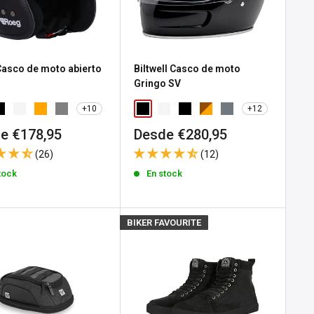
asco de moto abierto
Biltwell Casco de moto
Gringo SV
+10
+12
io
Precio
e €178,95
Desde €280,95
de
(26)
(12)
a
venta
tock
En stock
BIKER FAVOURITE