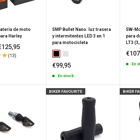
Batería de moto
SMP Bullet Nano: luz trasera
SW-Mo
para Harley
y intermitentes LED 3 en 1
para d
para motocicleta
LT3 (3,
€125,95
Prec
€107
(13)
de
Precio
En s
€99,95
k
vent
de
En stock
venta
BIKER FAVOURITE
BIKER F