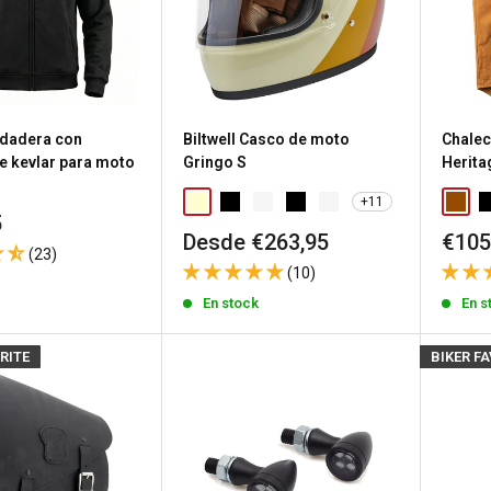
dadera con
Biltwell Casco de moto
Chalec
e kevlar para moto
Gringo S
Herita
I
+11
5
Precio
Prec
Desde €263,95
€105
(23)
de
de
(10)
venta
vent
k
En stock
En s
RITE
BIKER F