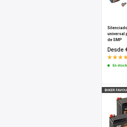
Silenciado
universal 
de SMP
Precio
Desde 
de
venta
En stoc
BIKER FAVOU