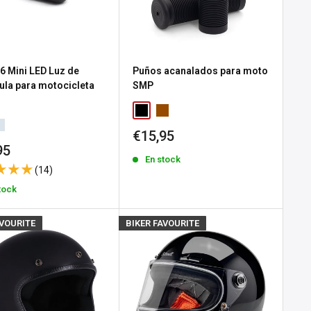
 Mini LED Luz de
Puños acanalados para moto
ula para motocicleta
SMP
Precio
€15,95
de
io
95
En stock
venta
(14)
a
tock
AVOURITE
BIKER FAVOURITE