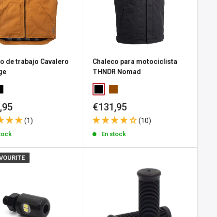
o de trabajo Cavalero
Chaleco para motociclista
ge
THNDR Nomad
io
Precio
,95
€131,95
de
(1)
(10)
a
venta
tock
En stock
AVOURITE