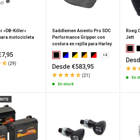
r «DB-Killer»
Saddlemen Asiento Pro SDC
Roeg C
para motocicleta
Performance Gripper con
Jett
costura en rejilla para Harley
€7,95
+4
Prec
Desd
(29)
de
Precio
Desde €583,95
vent
de
k
(21)
venta
En s
En stock
RITE