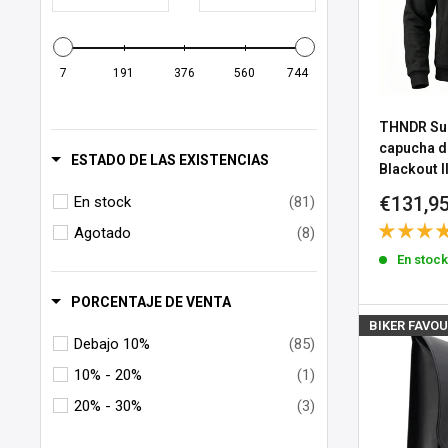
40L
(1)
41
(1)
42
(1)
7
191
376
560
744
43
(1)
44
(1)
THNDR Su
capucha d
45
(1)
ESTADO DE LAS EXISTENCIAS
Blackout I
46
(1)
Precio
€131,9
En stock
(81)
de
85x30mm
(1)
Agotado
(8)
venta
94x28mm
(1)
En stoc
100x12mm
(1)
PORCENTAJE DE VENTA
125x18mm
(1)
BIKER FAVOU
Debajo 10%
(85)
L
(13)
10% - 20%
(1)
L (9)
(5)
20% - 30%
(3)
M
(12)