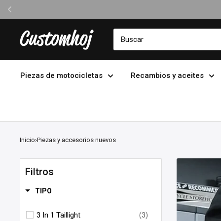
Ir
Customhoj
directamente
al
contenido
Piezas de motocicletas
Recambios y aceites
Inicio
›
Piezas y accesorios nuevos
Filtros
TIPO
3 In 1 Taillight
(3)