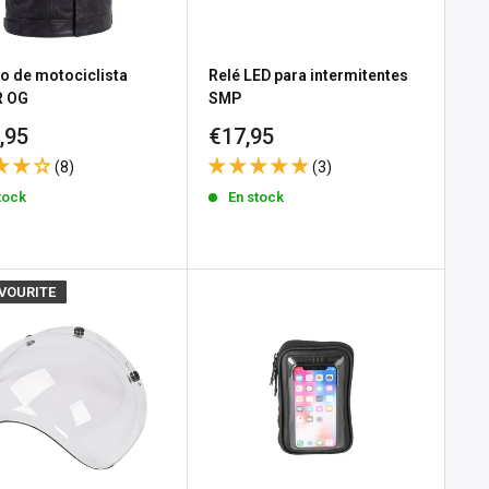
o de motociclista
Relé LED para intermitentes
 OG
SMP
io
Precio
,95
€17,95
de
(8)
(3)
a
venta
tock
En stock
AVOURITE