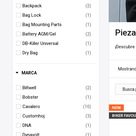
Backpack
(2)
Bag Lock
(1)
Bag Mounting Parts
(1)
Pieza
Battery AGM/Gel
(2)
DB-Killer Universal
(1)
¡Descubre 
Dry Bag
(1)
Fuel Bottle / Gas Can
(2)
Mostrand
Full Face Helmets
(4)
MARCA
Glasses
(1)
Biltwell
(2)
Gloves
(5)
Bobster
(1)
Handlebar Bag
(3)
Cavalero
(10)
NEW
Hard Saddlebag
(1)
Customhoj
(3)
BIKER FAVOU
Harley Seat
(2)
DNA
(1)
Headlight Insert
(3)
Dynavolt
(1)