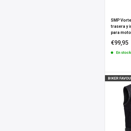
SMP Vortex
trasera y 
para moto
Precio
€99,95
de
En stoc
venta
BIKER FAVOU