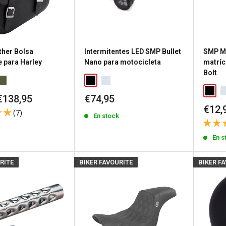
ther Bolsa
Intermitentes LED SMP Bullet
SMP M6
e para Harley
Nano para motocicleta
matríc
Bolt
Precio
€138,95
€74,95
de
Prec
€12,
(7)
En stock
venta
de
k
vent
En s
RITE
BIKER FAVOURITE
BIKER F