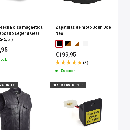
tech Bolsa magnética
Zapatillas de moto John Doe
epósito Legend Gear
Neo
5-5,5 l)
io
,95
Precio
€199,95
de
tock
a
(3)
venta
En stock
AVOURITE
BIKER FAVOURITE