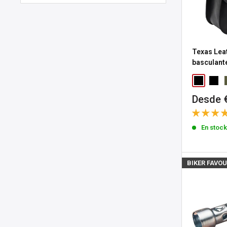
Texas Lea
basculant
Precio
Desde 
de
venta
En stoc
BIKER FAVOU