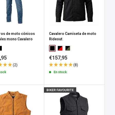
ros de moto cónicos
Cavalero Camiseta de moto
ales mono Cavalero
Rideout
io
Precio
,95
€157,95
de
(2)
(8)
a
venta
tock
En stock
BIKER FAVOURITE