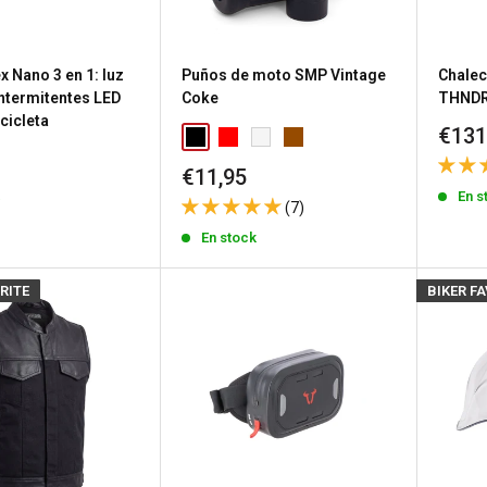
 Nano 3 en 1: luz
Puños de moto SMP Vintage
Chalec
intermitentes LED
Coke
THNDR
cicleta
Prec
€131
de
Precio
€11,95
vent
de
k
En s
(7)
venta
En stock
RITE
BIKER F