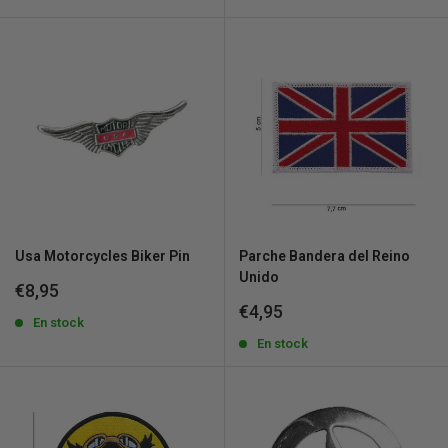
Usa Motorcycles Biker Pin
Parche Bandera del Reino
Unido
Precio
€8,95
de
Precio
€4,95
venta
En stock
de
venta
En stock