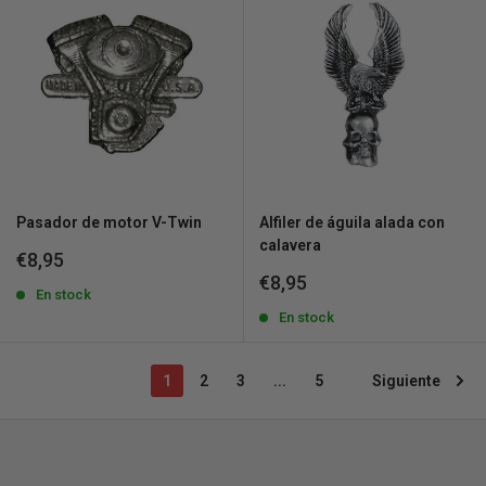
Pasador de motor V-Twin
Alfiler de águila alada con
calavera
Precio
€8,95
de
Precio
€8,95
venta
En stock
de
venta
En stock
1
2
3
...
5
Siguiente