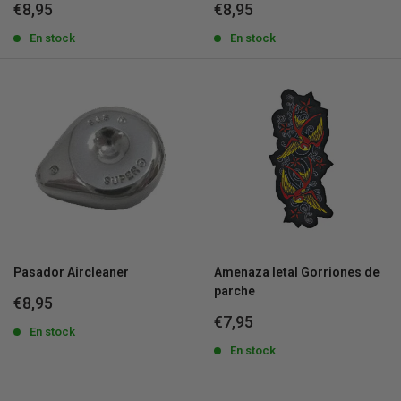
Precio
Precio
€8,95
€8,95
de
de
venta
En stock
venta
En stock
Pasador Aircleaner
Amenaza letal Gorriones de
parche
Precio
€8,95
de
Precio
€7,95
venta
En stock
de
venta
En stock