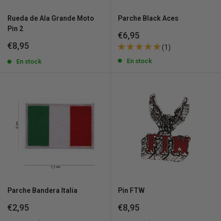
Rueda de Ala Grande Moto
Parche Black Aces
Pin 2
Precio
€6,95
de
Precio
€8,95
(1)
venta
de
En stock
venta
En stock
Parche Bandera Italia
Pin FTW
Precio
Precio
€2,95
€8,95
de
de