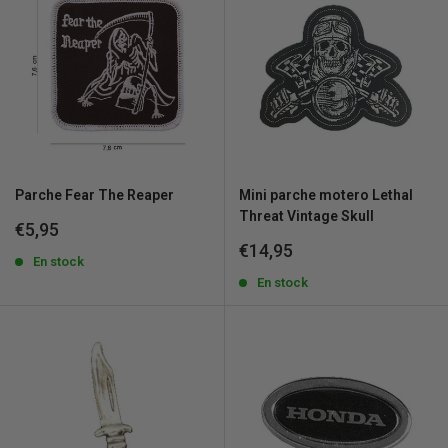
Parche Fear The Reaper
Mini parche motero Lethal
Threat Vintage Skull
Precio
€5,95
de
Precio
€14,95
venta
En stock
de
venta
En stock