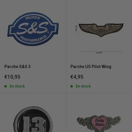
Parche S&S 3
Parche US Pilot Wing
Precio
Precio
€10,95
€4,95
de
de
venta
En stock
venta
En stock