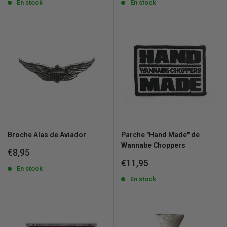
venta
En stock
venta
En stock
Broche Alas de Aviador
Parche "Hand Made" de
Wannabe Choppers
Precio
€8,95
de
Precio
€11,95
venta
En stock
de
venta
En stock