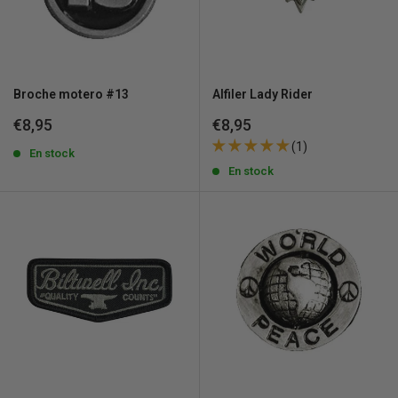
Broche motero #13
Alfiler Lady Rider
Precio
Precio
€8,95
€8,95
de
de
(1)
venta
En stock
venta
En stock