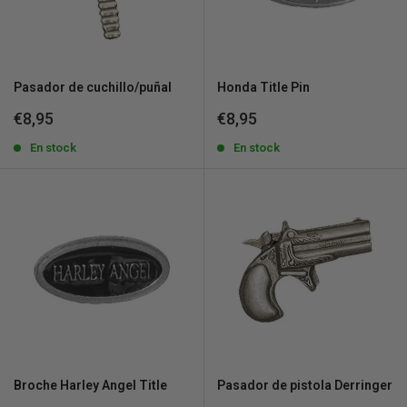
Pasador de cuchillo/puñal
Honda Title Pin
Precio
Precio
€8,95
€8,95
de
de
venta
En stock
venta
En stock
Broche Harley Angel Title
Pasador de pistola Derringer