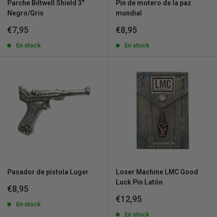
Parche Biltwell Shield 3"
Pin de motero de la paz
Negro/Gris
mundial
Precio
Precio
€7,95
€8,95
de
de
venta
En stock
venta
En stock
Pasador de pistola Luger
Loser Machine LMC Good
Luck Pin Latón
Precio
€8,95
de
Precio
€12,95
venta
En stock
de
venta
En stock