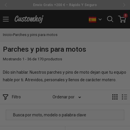
30 Días Devolución Sin Complicaciones
Ir
0
Customhoj
directamente
al
Inicio
›
Parches y pins para motos
contenido
Parches y pins para motos
Mostrando 1 - 36 de 170 productos
Dilo sin hablar. Nuestros parches y pins de moto dejan que tu equipo
hable por ti. Atrevidos, personales y llenos de carácter motero.
Filtro
Ordenar por