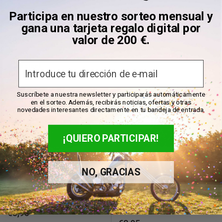
Participa en nuestro sorteo mensual y
Cruz de Malta Choppers Pin
Indian Motorcycle Pin 1
gana una tarjeta regalo digital por
valor de 200 €.
Precio
Precio
€8,95
€8,95
de
de
(1)
venta
venta
En stock
Email
En stock
Suscríbete a nuestra newsletter y participarás automáticamente
en el sorteo. Además, recibirás noticias, ofertas y otras
novedades interesantes directamente en tu bandeja de entrada.
¡QUIERO PARTICIPAR!
NO, GRACIAS
Título de Vicepresidente Pin
Pin de motocicleta de color
negro
Precio
€8,95
de