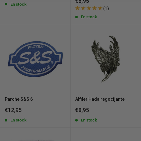
Precio
€8,95
venta
En stock
de
(1)
venta
En stock
Parche S&S 6
Alfiler Hada regocijante
Precio
Precio
€12,95
€8,95
de
de
venta
En stock
venta
En stock