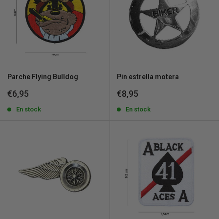
Parche Flying Bulldog
Pin estrella motera
Precio
Precio
€6,95
€8,95
de
de
venta
En stock
venta
En stock