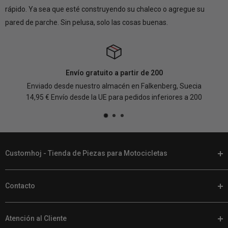
rápido. Ya sea que esté construyendo su chaleco o agregue su
pared de parche. Sin pelusa, solo las cosas buenas.
Envío gratuito a partir de 200
Enviado desde nuestro almacén en Falkenberg, Suecia
14,95 € Envío desde la UE para pedidos inferiores a 200
Customhoj - Tienda de Piezas para Motocicletas
En Customhoj, hablamos tu idioma. Cuando llegue el momento
Contacto
de personalizar tu moto, encontrarás las mejores piezas y
accesorios para motocicletas en nuestra tienda online.
Teléfono
+46 (0) 920 224 878
Tenemos un montón de piezas para Harley Davidsons, otras V-
Atención al Cliente
Email:
support@customhoj.com