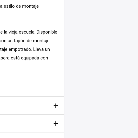
na estilo de montaje
 la vieja escuela. Disponible
 con un tapón de montaje
taje empotrado. Lleva un
rasera está equipada con
el 2".
robar todos los tanques
ntados, pero esta capa se
almacenamiento.