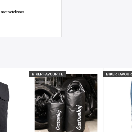
kenberg, Suecia. ¡Nos
 motociclistas
días laborables).
La entrega
ío, dependiendo
de tu
pero esperamos volver a
osotros
para obtener
BIKER FAVOURITE
BIKER FAVOUR
producto.
s), el estado de stock se
untas
sea porque necesitas