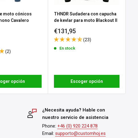
e moto cónicos
THNDR Sudadera con capucha
Gu
 mono Cavalero
de kevlar para moto Blackout II
No
Precio
Pr
€131,95
€3
e
 Black
de
d
(23)
venta
ve
En stock
(2)
oger opción
Escoger opción
¿Necesita ayuda? Hable con
nuestro servicio de asistencia
Phone:
+46 (0) 920 224 878
Email:
supporto@customhoj.es