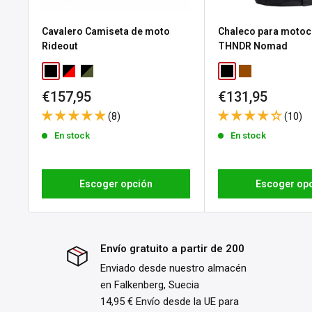
cambiar la talla o por cualquier otro motivo, ofrecemos un
Cavalero Camiseta de moto
Chaleco para motoci
30 días a partir del día en que recibas tu pedido. Se aplica
Rideout
THNDR Nomad
devolución.
Black
Red / Black
Forest Grey / Black
Black
Brown
Ten en cuenta que el derecho de devolución no se aplica a
Precio
Precio
€157,95
€131,95
personalizados o fabricados bajo pedido. Consulta nuestr
de
de
(8)
(10)
para conocer todos los detalles y condiciones.
venta
venta
En stock
En stock
Escoger opción
Escoger op
Envío gratuito a partir de 200
Enviado desde nuestro almacén
en Falkenberg, Suecia
14,95 € Envío desde la UE para