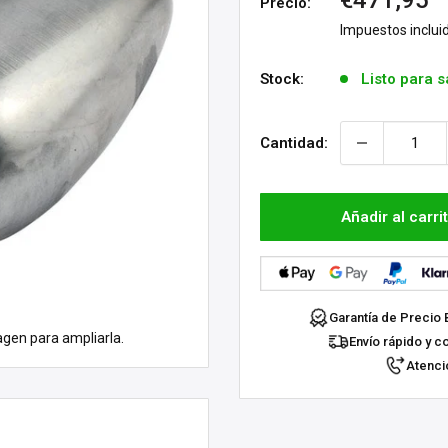
€471,95
Precio:
de
Impuestos inclui
venta
Stock:
Listo para s
Cantidad:
Añadir al carri
Garantía de Precio 
agen para ampliarla.
Envío rápido y c
Atenció