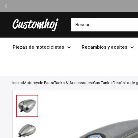
Ir
Customhoj
directamente
al
contenido
Piezas de motocicletas
Recambios y aceites
Inicio
›
Motorcycle Parts
›
Tanks & Accessories
›
Gas Tanks
›
Depósito de g