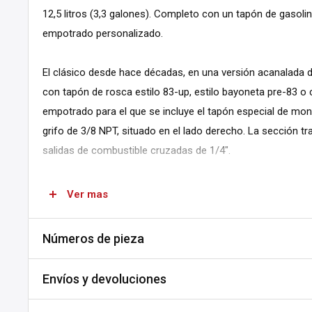
12,5 litros (3,3 galones). Completo con un tapón de gasoli
empotrado personalizado.
El clásico desde hace décadas, en una versión acanalada de
con tapón de rosca estilo 83-up, estilo bayoneta pre-83 o
empotrado para el que se incluye el tapón especial de mon
grifo de 3/8 NPT, situado en el lado derecho. La sección t
salidas de combustible cruzadas de 1/4".
Dimensiones: 17" de largo x 11,5" de ancho, anchura del tún
Ver mas
Nota:
Se aconseja hacer una prueba de presión, sellar y p
Números de pieza
antes de pintarlos e instalarlos. Algunos tanques están pi
SKU:
A504-418909
aplica sólo para la prevención de la oxidación durante el 
Envíos y devoluciones
DPN:
516504
Envíos y plazos de entrega