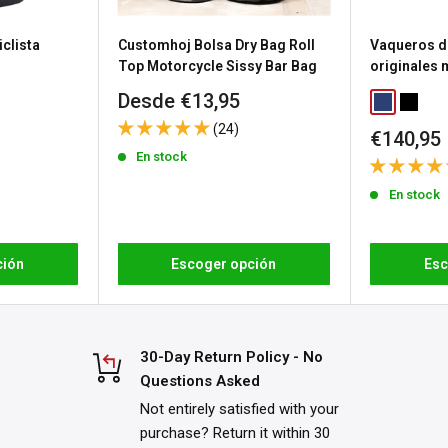
a política de devolución de
clista
Customhoj Bolsa Dry Bag Roll
Vaqueros d
n gastos de envío de
Top Motorcycle Sissy Bar Bag
originales
Precio
Desde €13,95
Classic Blu
Washed
de
 los productos
(24)
Precio
€140,95
venta
a
política de devoluciones
de
En stock
venta
En stock
ción
Escoger opción
Esc
30-Day Return Policy - No
Questions Asked
Not entirely satisfied with your
purchase? Return it within 30