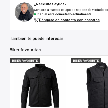
¿Necesitas ayuda?
Todos los pedidos se envían desde nuestro almacén en Fal
Contacta a nuestro equipo de soporte de verdaderos
esforzamos por enviarlos lo antes posible!
Daniel está conectado actualmente.
Póngase en contacto con nosotros
Explicación del estado de stock:
En stock:
Listo para enviártelo en el plazo indicado (en 
También te puede interesar
suele tardar entre 1 y 3 días laborables tras el env
ubicación.
Biker favourites
Agotado:
Actualmente sin existencias en Customhoj, ¡
tenerlo pronto! No dudes en
ponerte en contacto con n
BIKER FAVOURITE
BIKER FAVOURITE
información sobre cuándo volverá a estar disponible el 
Si un producto tiene varias variantes (como tallas o colore
actualiza automáticamente al seleccionar su opción.
Devoluciones sin complicaciones en 30 días: sin preg
Si no estás completamente satisfecho con tu pedido, ya 