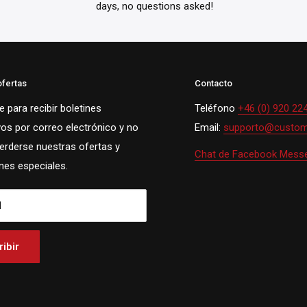
days, no questions asked!
ofertas
Contacto
 para recibir boletines
Teléfono
+46 (0) 920 22
vos por correo electrónico y no
Email:
supporto@custom
perderse nuestras ofertas y
Chat de Facebook Mess
es especiales.
l
ibir