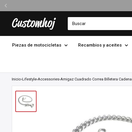
Ir
Customhoj
directamente
al
contenido
Piezas de motocicletas
Recambios y aceites
Inicio
›
Lifestyle
›
Accessories
›
Amigaz Cuadrado Correa Billetera Cadena.