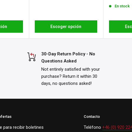
venta
En stock
ción
Escoger opción
Esc
30-Day Return Policy - No
Questions Asked
Not entirely satisfied with your
purchase? Return it within 30
days, no questions asked!
ofertas
Contacto
 para recibir boletines
Teléfono
+46 (0) 920 22