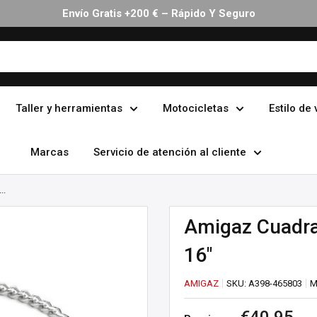
Envío Gratis +200 € – Rápido Y Seguro
Taller y herramientas
Motocicletas
Estilo de 
Marcas
Servicio de atención al cliente
..
Amigaz Cuadra
16"
AMIGAZ
SKU:
A398-465803
M
Precio