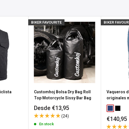
pero esperamos volver a
osotros
para obtener
BIKER FAVOURITE
BIKER FAVOUR
producto.
s), el estado de stock se
untas
sea porque necesitas
a política de devolución de
clista
Customhoj Bolsa Dry Bag Roll
Vaqueros d
n gastos de envío de
Top Motorcycle Sissy Bar Bag
originales
Precio
Desde €13,95
Classic Blu
Washed
de
 los productos
(24)
Precio
€140,95
venta
a
política de devoluciones
de
En stock