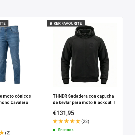
ITE
BIKER FAVOURITE
BIKE
e moto cónicos
THNDR Sudadera con capucha
Gu
 mono Cavalero
de kevlar para moto Blackout II
No
Precio
Pr
€131,95
€3
e
 Black
de
d
(23)
venta
ve
En stock
(2)