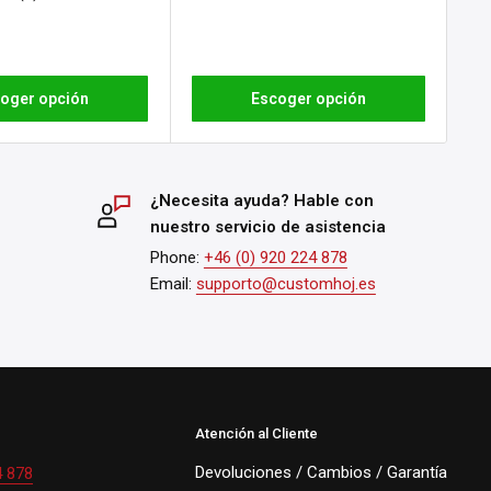
oger opción
Escoger opción
¿Necesita ayuda? Hable con
nuestro servicio de asistencia
Phone:
+46 (0) 920 224 878
Email:
supporto@customhoj.es
Atención al Cliente
Devoluciones / Cambios / Garantía
4 878