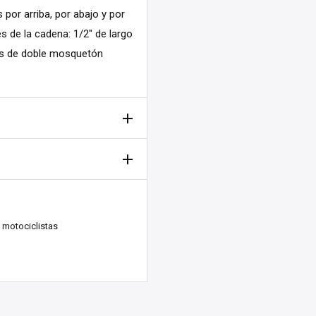
or arriba, por abajo y por
 de la cadena: 1/2" de largo
les de doble mosquetón
kenberg, Suecia. ¡Nos
 motociclistas
días laborables).
La entrega
ío, dependiendo
de tu