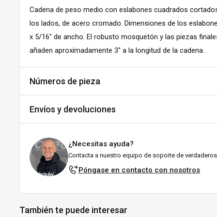
Cadena de peso medio con eslabones cuadrados cortados p
los lados, de acero cromado. Dimensiones de los eslabones
x 5/16" de ancho. El robusto mosquetón y las piezas fina
añaden aproximadamente 3" a la longitud de la cadena.
Números de pieza
SKU:
A398-465803
Envíos y devoluciones
MPN:
NC66-16
DPN:
563398
Envíos y plazos de entrega
¿Necesitas ayuda?
Todos los pedidos se envían desde nuestro almacén en Fal
Contacta a nuestro equipo de soporte de verdaderos
esforzamos por enviarlos lo antes posible!
Póngase en contacto con nosotros
Explicación del estado de stock:
En stock:
Listo para enviártelo en el plazo indicado (en 
También te puede interesar
suele tardar entre 1 y 3 días laborables tras el env