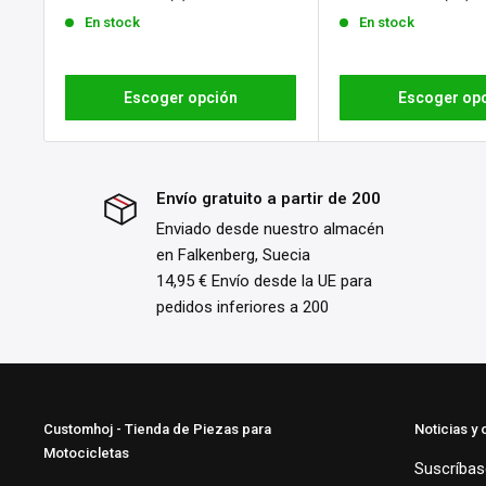
venta
venta
En stock
En stock
Escoger opción
Escoger op
Envío gratuito a partir de 200
Enviado desde nuestro almacén
en Falkenberg, Suecia
14,95 € Envío desde la UE para
pedidos inferiores a 200
Customhoj - Tienda de Piezas para
Noticias y 
Motocicletas
Suscríbase