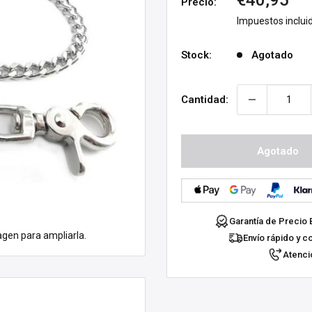
€40,95
Precio:
de
Impuestos inclui
venta
Stock:
Agotado
Cantidad:
Agotado
Garantía de Precio 
agen para ampliarla.
Envío rápido y c
Atenció