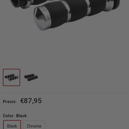
Precio
€87,95
Precio:
de
venta
Color:
Black
Black
Chrome