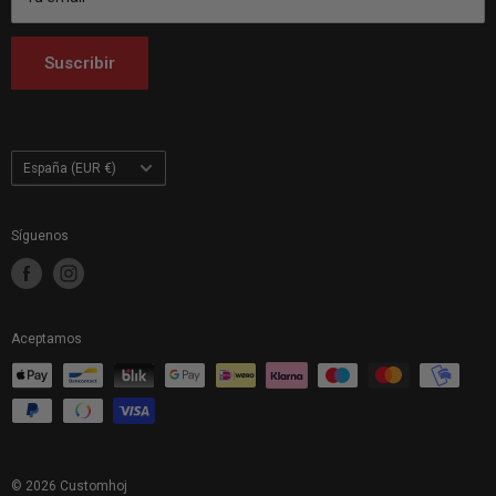
Customhoj Países Bajos
Customhoj Finlandia
Suscribir
Customhoj Polonia
País/región
España (EUR €)
Síguenos
Aceptamos
© 2026 Customhoj