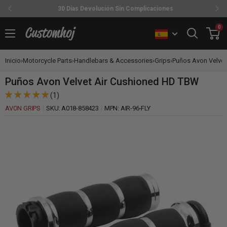
30 Días Devolución Sin Complicaciones
Ir
0
Customhoj
directamente
al
Inicio
›
Motorcycle Parts
›
Handlebars & Accessories
›
Grips
›
Puños Avon Velvet 
contenido
Puños Avon Velvet Air Cushioned HD TBW
(1)
AVON GRIPS
SKU:
A018-858423
MPN:
AIR-96-FLY