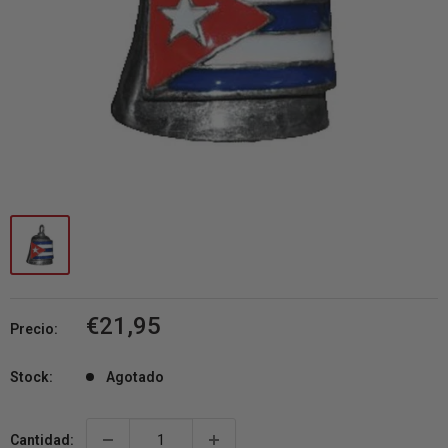
Precio
€21,95
Precio:
de
venta
Stock:
Agotado
Cantidad: