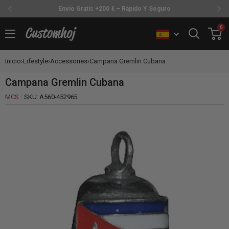
Envío Gratis +200 € – Rápido Y Seguro
Ir
0
Customhoj
directamente
al
Inicio
›
Lifestyle
›
Accessories
›
Campana Gremlin Cubana
contenido
Campana Gremlin Cubana
MCS
SKU:
A560-452965