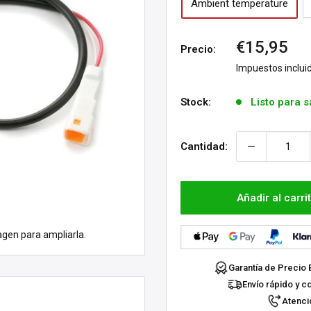
Ambient temperature
Precio
€15,95
Precio:
de
Impuestos inclui
venta
Stock:
Listo para s
Cantidad:
Añadir al carri
agen para ampliarla.
Garantía de Precio 
Envío rápido y c
Atenció