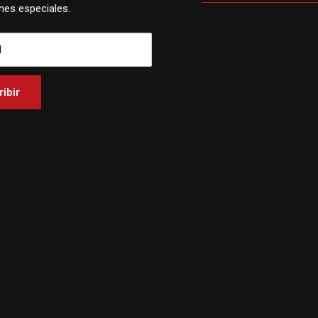
es especiales.
l
ibir