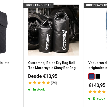
osotros
para obtener
BIKER FAVOURITE
BIKER FAVOUR
producto.
s), el estado de stock se
untas
sea porque necesitas
a política de devolución de
clista
Customhoj Bolsa Dry Bag Roll
Vaqueros d
n gastos de envío de
Top Motorcycle Sissy Bar Bag
originales
Precio
Desde €13,95
Classic Blu
Washed
de
 los productos
(24)
Precio
€140,95
venta
a
política de devoluciones
de
En stock
venta
En stock