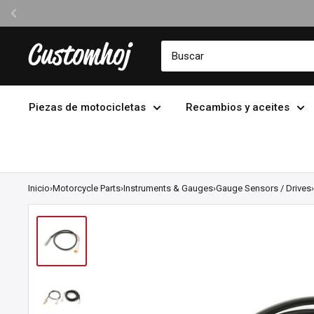
Ir
Customhoj
directamente
al
contenido
Piezas de motocicletas
Recambios y aceites
Inicio
›
Motorcycle Parts
›
Instruments & Gauges
›
Gauge Sensors / Drives
›