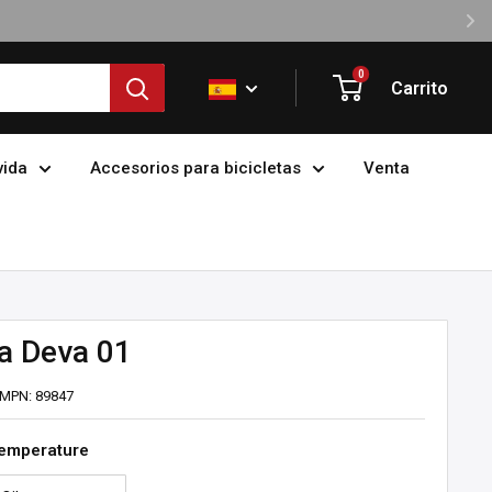
0
Carrito
vida
Accesorios para bicicletas
Venta
a Deva 01
MPN:
89847
temperature