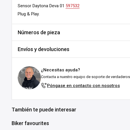
Sensor Daytona Deva 01
597532
Plug & Play.
Números de pieza
Variant:
Ambient temperature
Envíos y devoluciones
SKU:
A662-500067
MPN:
89847
Envíos y plazos de entrega
DPN:
597662
¿Necesitas ayuda?
Todos los pedidos se envían desde nuestro almacén en Fal
Contacta a nuestro equipo de soporte de verdaderos
Variant:
Oil temperature
esforzamos por enviarlos lo antes posible!
Póngase en contacto con nosotros
SKU:
A661-500066
Explicación del estado de stock:
MPN:
89846
En stock:
Listo para enviártelo en el plazo indicado (en 
DPN:
597661
También te puede interesar
suele tardar entre 1 y 3 días laborables tras el env
ubicación.
Biker favourites
Agotado:
Actualmente sin existencias en Customhoj, ¡