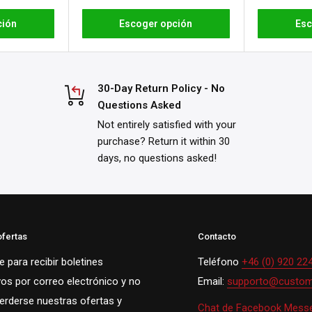
ción
Escoger opción
Esc
30-Day Return Policy - No
Questions Asked
Not entirely satisfied with your
purchase? Return it within 30
days, no questions asked!
ofertas
Contacto
 para recibir boletines
Teléfono
+46 (0) 920 22
vos por correo electrónico y no
Email:
supporto@custom
perderse nuestras ofertas y
Chat de Facebook Mess