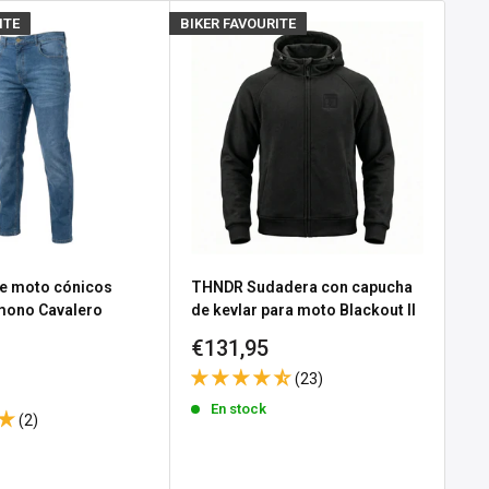
ITE
BIKER FAVOURITE
BIKE
e moto cónicos
THNDR Sudadera con capucha
Gu
 mono Cavalero
de kevlar para moto Blackout II
No
Precio
Pr
€131,95
€3
e
 Black
de
d
(23)
venta
ve
En stock
(2)