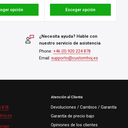
oger opción
Escoger opción
¿Necesita ayuda? Hable con
nuestro servicio de asistencia
Phone:
+46 (0) 920 224 878
Email:
supporto@customhoj.es
Atención al Cliente
Devoluciones / Cambios / Garantía
4 878
hoj.es
Garantía de precio bajo
Opiniones de los clientes
enger