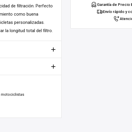
Garantía de Precio 
idad de filtración. Perfecto
Envío rápido y c
dimiento como buena
Atenció
cletas personalizadas.
la longitud total del filtro.
mallest: 51mm; Flange:
kenberg, Suecia. ¡Nos
 motociclistas
mallest: 76mm; Flange:
días laborables).
La entrega
ío, dependiendo
de tu