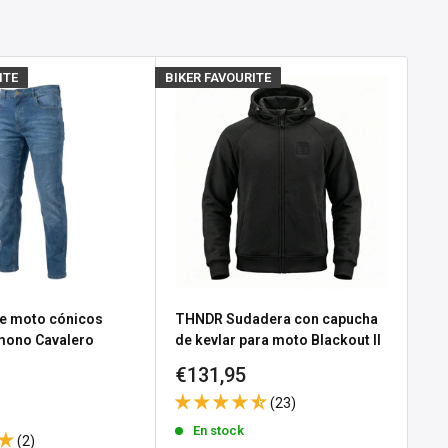
ITE
BIKER FAVOURITE
BIKE
e moto cónicos
THNDR Sudadera con capucha
Gu
 mono Cavalero
de kevlar para moto Blackout II
No
Precio
Pr
€131,95
€3
e
 Black
de
d
(23)
venta
ve
En stock
(2)