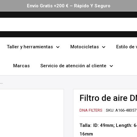
Envío Gratis +200 € – Rápido Y Seguro
Taller y herramientas
Motocicletas
Estilo de 
Marcas
Servicio de atención al cliente
..
Filtro de aire
DNA FILTERS
SKU:
A166-48357
Talla:
ID: 49mm; Length: 
16mm