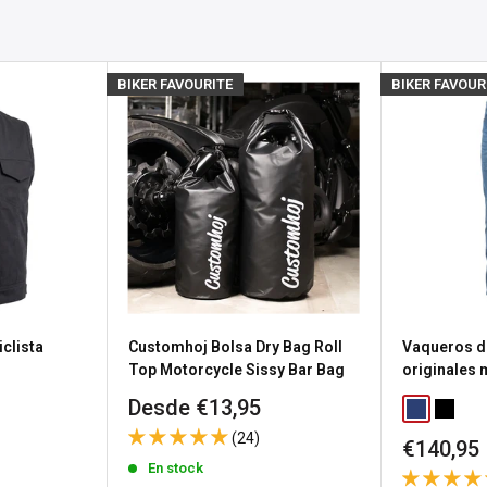
pero esperamos volver a
osotros
para obtener
BIKER FAVOURITE
BIKER FAVOUR
producto.
s), el estado de stock se
untas
sea porque necesitas
a política de devolución de
clista
Customhoj Bolsa Dry Bag Roll
Vaqueros d
n gastos de envío de
Top Motorcycle Sissy Bar Bag
originales
Precio
Desde €13,95
Classic Blu
Washed
de
 los productos
(24)
Precio
€140,95
venta
a
política de devoluciones
de
En stock