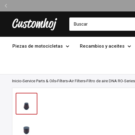
Ir
Customhoj
directamente
al
contenido
Piezas de motocicletas
Recambios y aceites
Inicio
›
Service Parts & Oils
›
Filters
›
Air Filters
›
Filtro de aire DNA RO-Series.