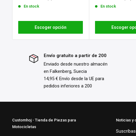
venta
venta
En stock
En stock
Escoger opción
Escoger op
Envío gratuito a partir de 200
Enviado desde nuestro almacén
en Falkenberg, Suecia
14,95 € Envío desde la UE para
pedidos inferiores a 200
Customhoj - Tienda de Piezas para
Noticias y 
Motocicletas
Suscríbase