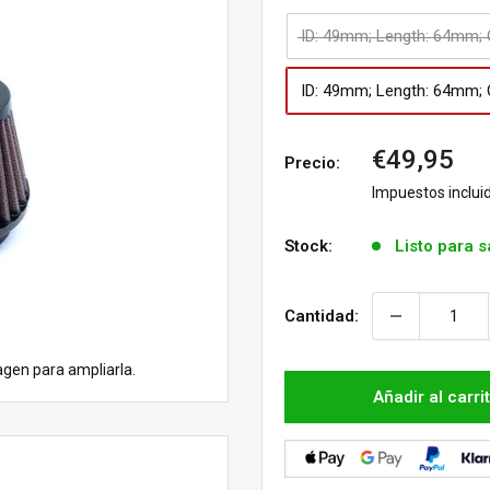
ID: 49mm; Length: 64mm;
ID: 49mm; Length: 64mm;
Precio
€49,95
Precio:
de
Impuestos inclui
venta
Stock:
Listo para s
Cantidad:
agen para ampliarla.
Añadir al carri