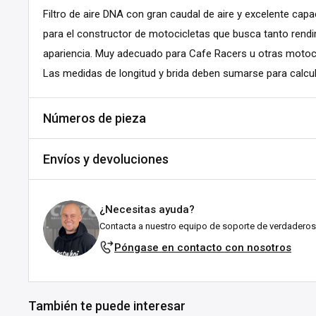
Filtro de aire DNA con gran caudal de aire y excelente capac
para el constructor de motocicletas que busca tanto ren
apariencia. Muy adecuado para Cafe Racers u otras motoci
Las medidas de longitud y brida deben sumarse para calcular 
Números de pieza
Variant:
ID: 49mm; Length: 64mm; OD Largest: 76mm; OD S
Envíos y devoluciones
16mm
SKU:
A167-483572
Envíos y plazos de entrega
MPN:
RO-4910-6
¿Necesitas ayuda?
Todos los pedidos se envían desde nuestro almacén en Fal
DPN:
581167
Contacta a nuestro equipo de soporte de verdaderos
esforzamos por enviarlos lo antes posible!
Póngase en contacto con nosotros
Variant:
ID: 49mm; Length: 64mm; OD Largest: 76mm; OD S
Explicación del estado de stock:
16mm
En stock:
Listo para enviártelo en el plazo indicado (en 
SKU:
A166-483571
También te puede interesar
suele tardar entre 1 y 3 días laborables tras el env
MPN:
RO-4900-6