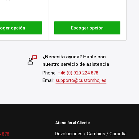
oger opción
Escoger opción
¿Necesita ayuda? Hable con
nuestro servicio de asistencia
Phone:
+46 (0) 920 224 878
Email:
supporto@customhoj.es
Atención al Cliente
Devoluciones / Cambios / Garantía
4 878