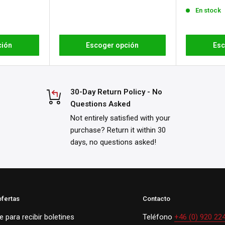
venta
En stock
ción
Escoger opción
Esc
30-Day Return Policy - No
Questions Asked
Not entirely satisfied with your
purchase? Return it within 30
days, no questions asked!
ofertas
Contacto
 para recibir boletines
Teléfono
+46 (0) 920 22