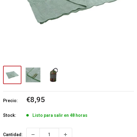
Precio
€8,95
Precio:
de
venta
Stock:
Listo para salir en 48 horas
Cantidad: