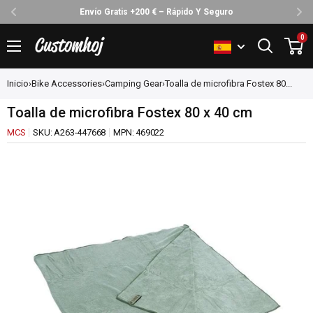
Envío Gratis +200 € – Rápido Y Seguro
Ir
0
Customhoj
directamente
al
Inicio
›
Bike Accessories
›
Camping Gear
›
Toalla de microfibra Fostex 80...
contenido
Toalla de microfibra Fostex 80 x 40 cm
MCS
SKU:
A263-447668
MPN:
469022