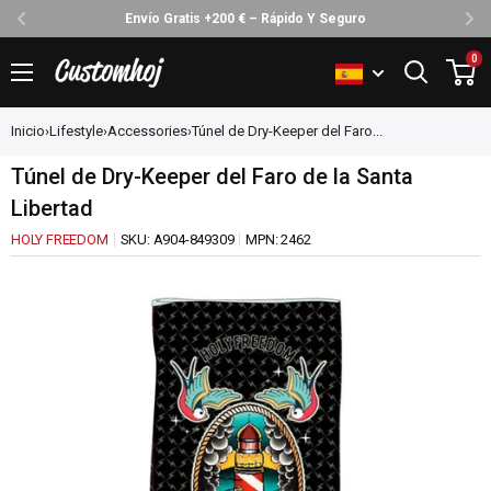
Envío Gratis +200 € – Rápido Y Seguro
Ir
0
Customhoj
directamente
al
Inicio
›
Lifestyle
›
Accessories
›
Túnel de Dry-Keeper del Faro...
contenido
Túnel de Dry-Keeper del Faro de la Santa
Libertad
HOLY FREEDOM
SKU:
A904-849309
MPN:
2462