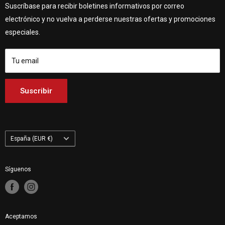
Customhoj Dinamarca
Vagnsvägen 4, 311 32 Falkenberg, Suecia.
Suscríbase para recibir boletines informativos por correo
Póngase en contacto con nosotros
Customhoj Alemania
electrónico y no vuelva a perderse nuestras ofertas y promociones
Customhoj Blog
Customhoj España
especiales.
Condiciones de uso
Customhoj Francia
Customhoj Italia
Tu email
Customhoj Países Bajos
Customhoj Finlandia
Suscribir
Customhoj Polonia
País/región
España (EUR €)
Síguenos
Aceptamos