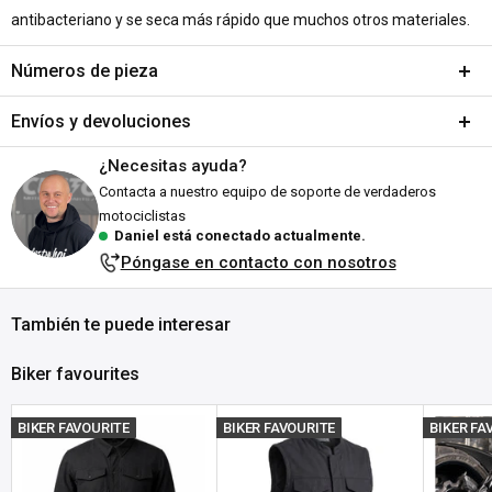
antibacteriano y se seca más rápido que muchos otros materiales.
Números de pieza
SKU:
A904-849309
Envíos y devoluciones
MPN:
2462
¿Necesitas ayuda?
DPN:
Envíos y plazos de entrega
946904
Contacta a nuestro equipo de soporte de verdaderos
Todos los pedidos se envían desde nuestro almacén en Falkenberg,
motociclistas
Daniel está conectado actualmente.
Suecia. ¡Nos esforzamos por enviarlos lo antes posible!
Póngase en contacto con nosotros
Explicación del estado de stock:
En stock:
Listo para enviártelo en el plazo indicado (en días
También te puede interesar
laborables).
La entrega suele tardar entre 1 y 3 días laborables
Biker favourites
tras el envío, dependiendo
de tu ubicación.
Agotado:
Actualmente sin existencias en Customhoj, ¡pero
BIKER FAVOURITE
BIKER FAVOURITE
BIKER FA
esperamos volver a tenerlo pronto! No dudes en
ponerte en
contacto con nosotros
para obtener información sobre cuándo