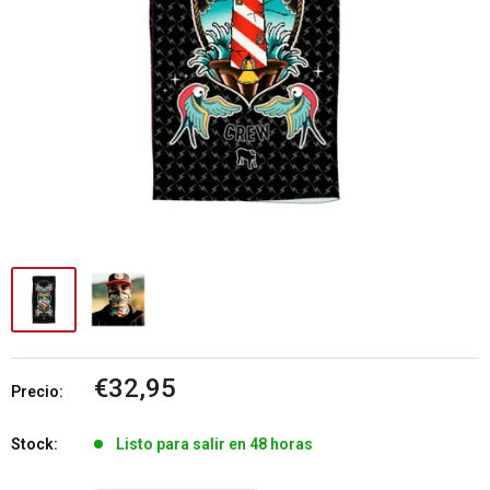
Precio
€32,95
Precio:
de
venta
Stock:
Listo para salir en 48 horas