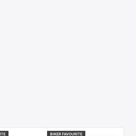
ITE
BIKER FAVOURITE
BIKE