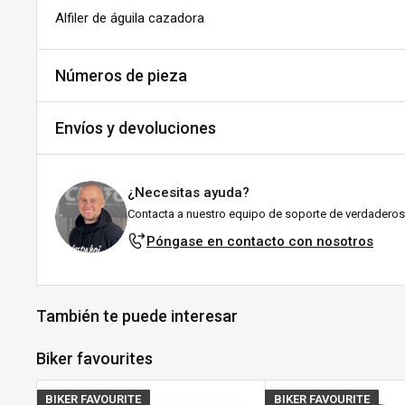
Alfiler de águila cazadora
Números de pieza
SKU:
A176-437581
Envíos y devoluciones
DPN:
535176
Envíos y plazos de entrega
¿Necesitas ayuda?
Todos los pedidos se envían desde nuestro almacén en Fal
Contacta a nuestro equipo de soporte de verdaderos
esforzamos por enviarlos lo antes posible!
Póngase en contacto con nosotros
Explicación del estado de stock:
En stock:
Listo para enviártelo en el plazo indicado (en 
También te puede interesar
suele tardar entre 1 y 3 días laborables tras el env
ubicación.
Biker favourites
Agotado:
Actualmente sin existencias en Customhoj, ¡
tenerlo pronto! No dudes en
ponerte en contacto con n
BIKER FAVOURITE
BIKER FAVOURITE