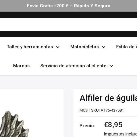
Envío Gratis +200 € – Rápido Y Seguro
Taller y herramientas
Motocicletas
Estilo de 
Marcas
Servicio de atención al cliente
Alfiler de águi
MCS
SKU:
A176-437581
Precio
€8,95
Precio:
de
Impuestos inclui