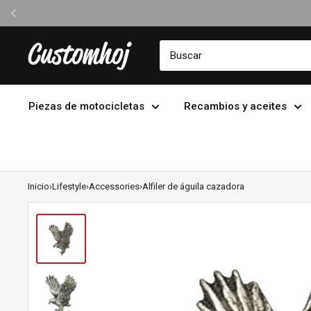
Ir
Customhoj
directamente
al
contenido
Piezas de motocicletas
Recambios y aceites
Inicio
›
Lifestyle
›
Accessories
›
Alfiler de águila cazadora