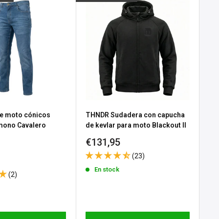
e moto cónicos
THNDR Sudadera con capucha
Gu
 mono Cavalero
de kevlar para moto Blackout II
No
Precio
Pr
€131,95
€3
e
 Black
de
d
(23)
venta
ve
En stock
(2)