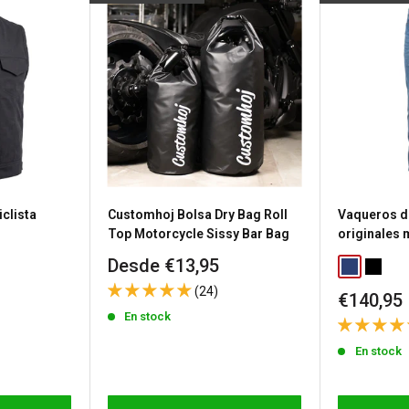
producto.
s), el estado de stock se
untas
sea porque necesitas
a política de devolución de
clista
Customhoj Bolsa Dry Bag Roll
Vaqueros d
n gastos de envío de
Top Motorcycle Sissy Bar Bag
originales
Precio
Desde €13,95
Classic Blu
Washed
de
 los productos
(24)
Precio
€140,95
venta
a
política de devoluciones
de
En stock
venta
En stock