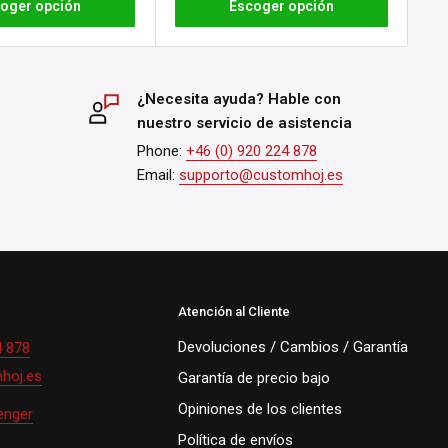
oger opción
Escoger opción
¿Necesita ayuda? Hable con
nuestro servicio de asistencia
Phone:
+46 (0) 920 224 878
Email:
supporto@customhoj.es
Atención al Cliente
Devoluciones / Cambios / Garantía
4 878
hoj.es
Garantía de precio bajo
Opiniones de los clientes
enger
Política de envíos