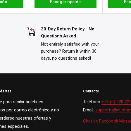
ción
Escoger opción
Esc
30-Day Return Policy - No
Questions Asked
Not entirely satisfied with your
purchase? Return it within 30
days, no questions asked!
ofertas
Contacto
 para recibir boletines
Teléfono
+46 (0) 920 22
vos por correo electrónico y no
Email:
supporto@custom
perderse nuestras ofertas y
Chat de Facebook Mess
es especiales.