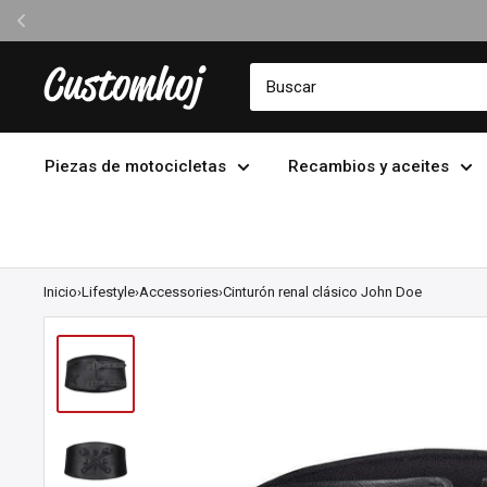
Ir
Customhoj
directamente
al
contenido
Piezas de motocicletas
Recambios y aceites
Inicio
›
Lifestyle
›
Accessories
›
Cinturón renal clásico John Doe