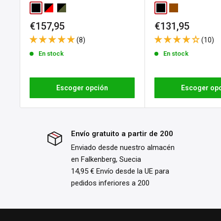
Black
Red / Black
Forest Grey / Black
Black
Brown
Ten en cuenta que el derecho de devolución no se aplica a
Precio
Precio
€157,95
€131,95
personalizados o fabricados bajo pedido. Consulta nuestr
de
de
(8)
(10)
para conocer todos los detalles y condiciones.
venta
venta
En stock
En stock
Escoger opción
Escoger op
Envío gratuito a partir de 200
Enviado desde nuestro almacén
en Falkenberg, Suecia
14,95 € Envío desde la UE para
pedidos inferiores a 200