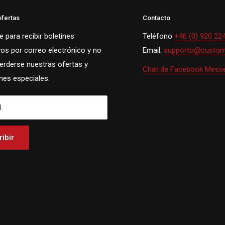
ofertas
Contacto
 para recibir boletines
Teléfono
+46 (0) 920 22
vos por correo electrónico y no
Email:
supporto@custom
perderse nuestras ofertas y
Chat de Facebook Mess
es especiales.
l
ibir