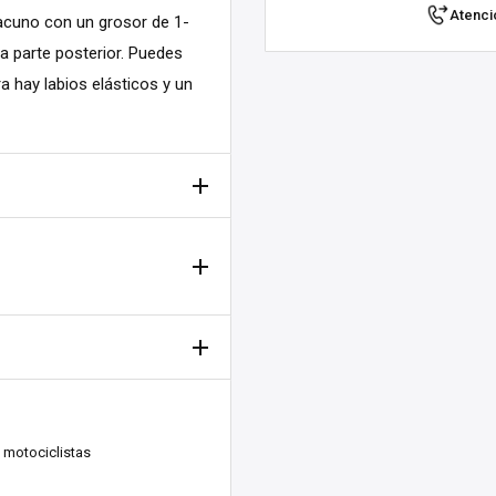
Atenció
vacuno con un grosor de 1-
a parte posterior. Puedes
ra hay labios elásticos y un
ña todavía
kenberg, Suecia. ¡Nos
 motociclistas