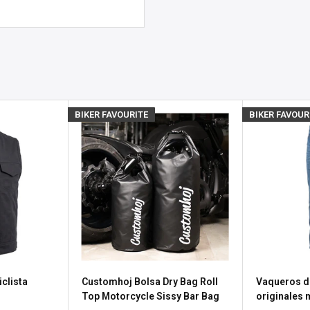
días laborables).
La entrega
ío, dependiendo
de tu
pero esperamos volver a
osotros
para obtener
BIKER FAVOURITE
BIKER FAVOUR
producto.
s), el estado de stock se
untas
sea porque necesitas
a política de devolución de
clista
Customhoj Bolsa Dry Bag Roll
Vaqueros d
n gastos de envío de
Top Motorcycle Sissy Bar Bag
originales