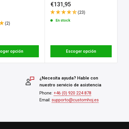
Precio
Pr
€131,95
€3
e
 Black
de
d
(23)
venta
ve
En stock
(2)
oger opción
Escoger opción
¿Necesita ayuda? Hable con
nuestro servicio de asistencia
Phone:
+46 (0) 920 224 878
Email:
supporto@customhoj.es