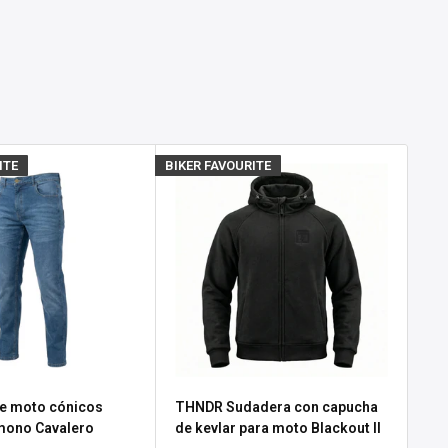
ITE
BIKER FAVOURITE
BIKE
e moto cónicos
THNDR Sudadera con capucha
Gu
 mono Cavalero
de kevlar para moto Blackout II
No