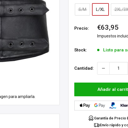
S/M
L/XL
2XL/3
Precio
€63,95
Precio:
de
Impuestos inclui
venta
Stock:
Listo para s
Cantidad:
Añadir al carri
agen para ampliarla.
Garantía de Precio 
Envío rápido y c