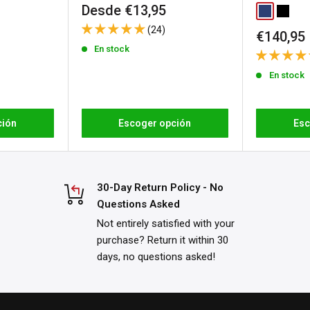
Precio
Desde €13,95
Classic Blu
Washed
de
 los productos
(24)
Precio
€140,95
venta
a
política de devoluciones
de
En stock
venta
En stock
ción
Escoger opción
Esc
30-Day Return Policy - No
Questions Asked
Not entirely satisfied with your
purchase? Return it within 30
days, no questions asked!