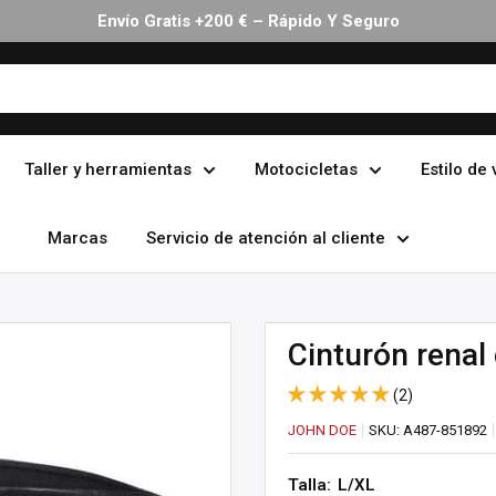
Envío Gratis +200 € – Rápido Y Seguro
Taller y herramientas
Motocicletas
Estilo de 
Marcas
Servicio de atención al cliente
Cinturón renal
(2)
JOHN DOE
SKU:
A487-851892
Talla:
L/XL