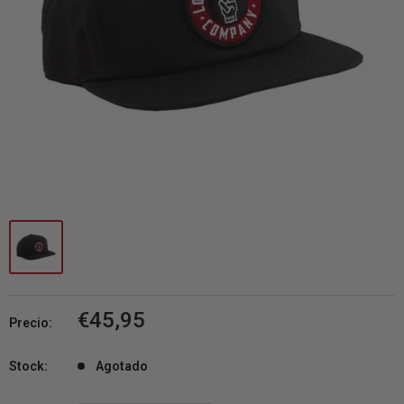
Precio
€45,95
Precio:
de
venta
Stock:
Agotado