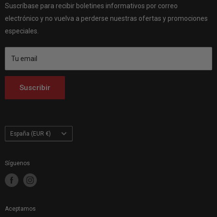
Customhoj Dinamarca
Vagnsvägen 4, 311 32 Falkenberg, Suecia.
Suscríbase para recibir boletines informativos por correo
Póngase en contacto con nosotros
Customhoj Alemania
electrónico y no vuelva a perderse nuestras ofertas y promociones
Customhoj Blog
Customhoj España
especiales.
Condiciones de uso
Customhoj Francia
Customhoj Italia
Tu email
Customhoj Países Bajos
Customhoj Finlandia
Suscribir
Customhoj Polonia
País/región
España (EUR €)
Síguenos
Aceptamos