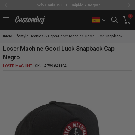
Envío Gratis +200 € – Rápido Y Seguro
Ir
0
Customhoj
directamente
al
Inicio
›
Lifestyle
›
Beanies & Caps
›
Loser Machine Good Luck Snapback...
contenido
Loser Machine Good Luck Snapback Cap
Negro
LOSER MACHINE
SKU:
A789-841194