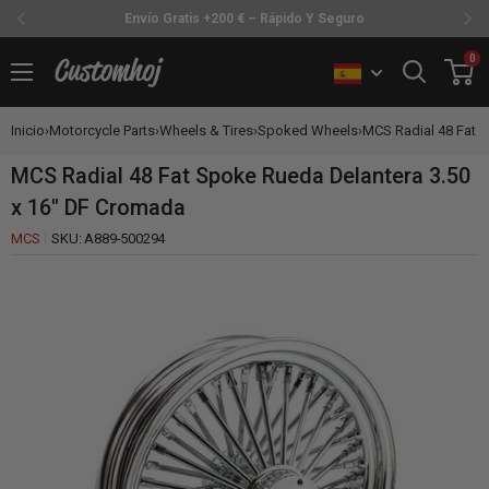
Envío Gratis +200 € – Rápido Y Seguro
Ir
0
Customhoj
directamente
al
Inicio
›
Motorcycle Parts
›
Wheels & Tires
›
Spoked Wheels
›
MCS Radial 48 Fat S
contenido
MCS Radial 48 Fat Spoke Rueda Delantera 3.50
x 16" DF Cromada
MCS
SKU:
A889-500294