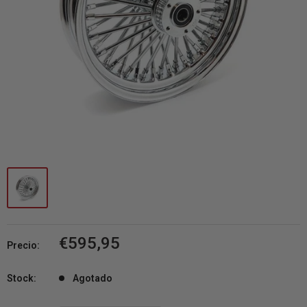
Precio
€595,95
Precio:
de
venta
Stock:
Agotado