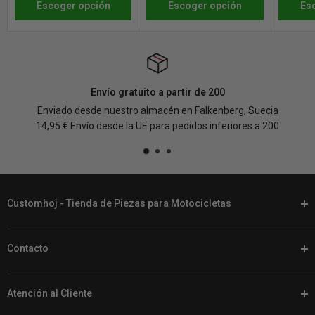
productos personalizados o fabricados bajo pedido. Consulta
Escoger opción
Escoger opción
Es
nuestra
política de devoluciones
para conocer todos los detalles y
condiciones.
Envío gratuito a partir de 200
Enviado desde nuestro almacén en Falkenberg, Suecia
14,95 € Envío desde la UE para pedidos inferiores a 200
Customhoj - Tienda de Piezas para Motocicletas
En Customhoj, hablamos tu idioma. Cuando llegue el momento
Contacto
de personalizar tu moto, encontrarás las mejores piezas y
accesorios para motocicletas en nuestra tienda online.
Teléfono
+46 (0) 920 224 878
Tenemos un montón de piezas para Harley Davidsons, otras V-
Atención al Cliente
Email:
supporto@customhoj.es
Twins, motos deportivas, cruisers, motos deportivas y motos de