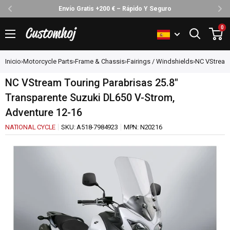
Envío Gratis +200 € – Rápido Y Seguro
Ir
0
Customhoj
directamente
al
Inicio
›
Motorcycle Parts
›
Frame & Chassis
›
Fairings / Windshields
›
NC VStream 
contenido
NC VStream Touring Parabrisas 25.8"
Transparente Suzuki DL650 V-Strom,
Adventure 12-16
NATIONAL CYCLE
SKU:
A518-7984923
MPN:
N20216