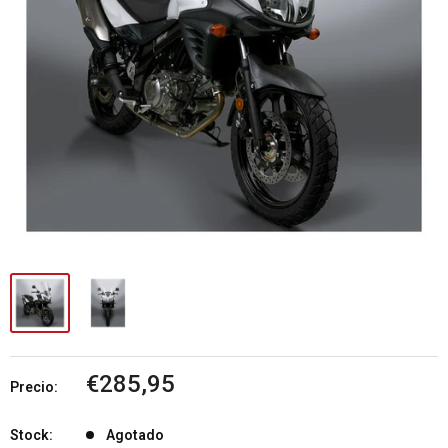
Precio
€285,95
Precio:
de
venta
Stock:
Agotado