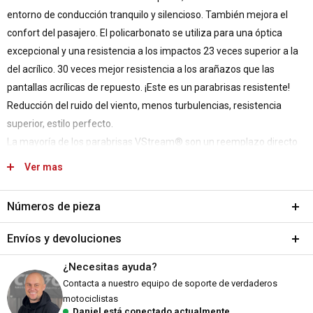
entorno de conducción tranquilo y silencioso. También mejora el
confort del pasajero. El policarbonato se utiliza para una óptica
excepcional y una resistencia a los impactos 23 veces superior a la
del acrílico. 30 veces mejor resistencia a los arañazos que las
pantallas acrílicas de repuesto. ¡Este es un parabrisas resistente!
Reducción del ruido del viento, menos turbulencias, resistencia
superior, estilo perfecto.
La mayoría de los parabrisas VStream® son un reemplazo directo
de la pantalla OEM y reutilizan los mismos tornillos de montaje,
Ver mas
arandelas y tuercas. Si el hardware de montaje se puede mejorar,
ese hardware se suministrará con el parabrisas.
Números de pieza
- Altura: 25,8" (65,5cm) x
SKU:
A518-7984923
Envíos y devoluciones
- Anchura: 17,7" (45,0cm)
MPN:
N20216
Se adapta a:
¿Necesitas ayuda?
DPN:
Envíos y plazos de entrega
8082518
Suzuki:
Contacta a nuestro equipo de soporte de verdaderos
12-16 DL650 V-Strom/V-Strom Adventure/X/XT
Todos los pedidos se envían desde nuestro almacén en Falkenberg,
motociclistas
Daniel está conectado actualmente.