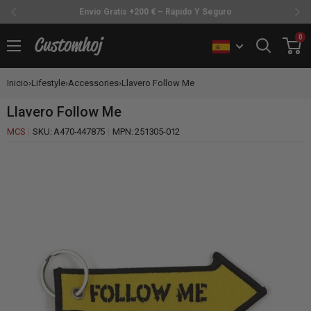
Envío Gratis +200 € – Rápido Y Seguro
Ir
0
Customhoj
directamente
al
Inicio
›
Lifestyle
›
Accessories
›
Llavero Follow Me
contenido
Llavero Follow Me
MCS
SKU:
A470-447875
MPN:
251305-012