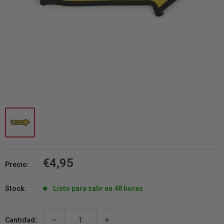
Precio
€4,95
Precio:
de
venta
Stock:
Listo para salir en 48 horas
Cantidad: