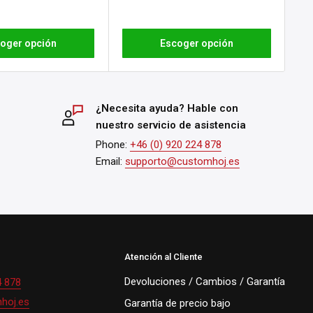
oger opción
Escoger opción
¿Necesita ayuda? Hable con
nuestro servicio de asistencia
Phone:
+46 (0) 920 224 878
Email:
supporto@customhoj.es
Atención al Cliente
Devoluciones / Cambios / Garantía
4 878
hoj.es
Garantía de precio bajo