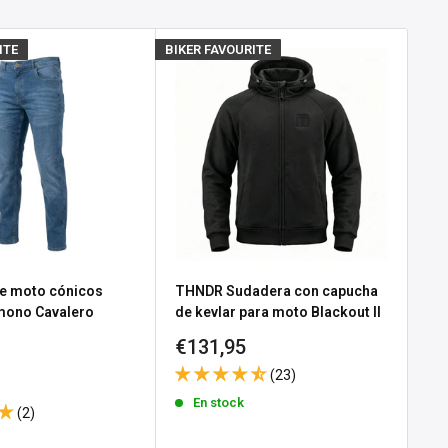
ITE
BIKER FAVOURITE
BIKE
e moto cónicos
THNDR Sudadera con capucha
Gu
 mono Cavalero
de kevlar para moto Blackout II
No
Precio
Pr
€131,95
€3
e
 Black
de
d
(23)
venta
ve
En stock
(2)