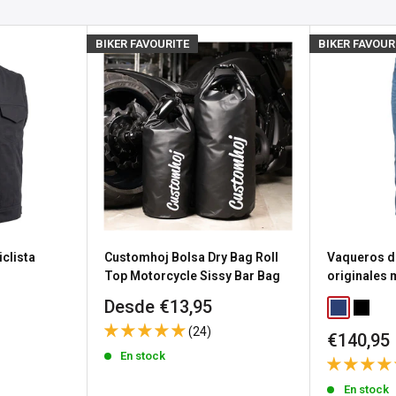
pero esperamos volver a
osotros
para obtener
BIKER FAVOURITE
BIKER FAVOUR
producto.
s), el estado de stock se
untas
sea porque necesitas
a política de devolución de
clista
Customhoj Bolsa Dry Bag Roll
Vaqueros d
n gastos de envío de
Top Motorcycle Sissy Bar Bag
originales
Precio
Desde €13,95
Classic Blu
Washed
de
 los productos
(24)
Precio
€140,95
venta
a
política de devoluciones
de
En stock
venta
En stock