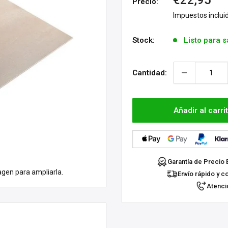
€22,95
Precio:
de
Impuestos inclui
venta
Stock:
Listo para s
Cantidad:
Añadir al carri
Garantía de Precio 
agen para ampliarla.
Envío rápido y c
Atenció