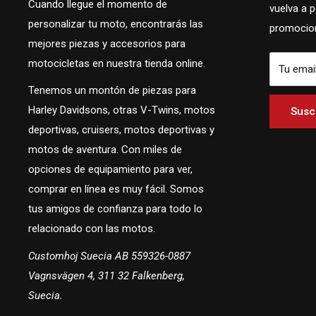
Cuando llegue el momento de
vuelva a 
personalizar tu moto, encontrarás las
promocion
mejores piezas y accesorios para
motocicletas en nuestra tienda online.
Tu emai
Tenemos un montón de piezas para
Harley Davidsons, otras V-Twins, motos
Suscr
deportivas, cruisers, motos deportivas y
motos de aventura. Con miles de
opciones de equipamiento para ver,
comprar en línea es muy fácil. Somos
tus amigos de confianza para todo lo
relacionado con las motos.
Customhoj Suecia AB 559326-0887
Vagnsvägen 4, 311 32 Falkenberg,
Suecia.