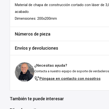
Material de chapa de construcción cortado con láser de 3
acabado.
Dimensiones: 200x200mm
Números de pieza
SKU:
A638-476043
Envíos y devoluciones
DPN:
573638
Envíos y plazos de entrega
¿Necesitas ayuda?
Todos los pedidos se envían desde nuestro almacén en Fal
Contacta a nuestro equipo de soporte de verdaderos
esforzamos por enviarlos lo antes posible!
Póngase en contacto con nosotros
Explicación del estado de stock:
En stock:
Listo para enviártelo en el plazo indicado (en 
También te puede interesar
suele tardar entre 1 y 3 días laborables tras el env
ubicación.