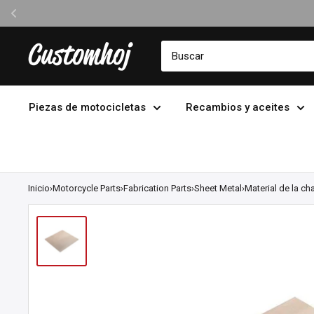
Ir
Customhoj
directamente
al
contenido
Piezas de motocicletas
Recambios y aceites
Inicio
›
Motorcycle Parts
›
Fabrication Parts
›
Sheet Metal
›
Material de la ch