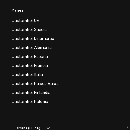
Países
Customhoj UE
Customhoj Suecia
Customhoj Dinamarca
Customhoj Alemania
Customhoj España
Customhoj Francia
Customhoj Italia
Customhoj Países Bajos
Customhoj Finlandia
Customhoj Polonia
País/región
S
España (EUR €)