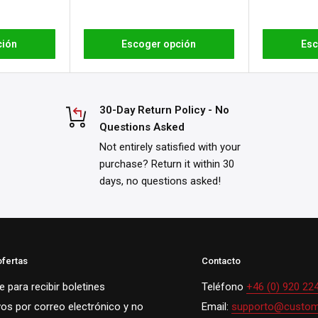
ción
Escoger opción
Esc
30-Day Return Policy - No
Questions Asked
Not entirely satisfied with your
purchase? Return it within 30
days, no questions asked!
ofertas
Contacto
 para recibir boletines
Teléfono
+46 (0) 920 22
vos por correo electrónico y no
Email:
supporto@custom