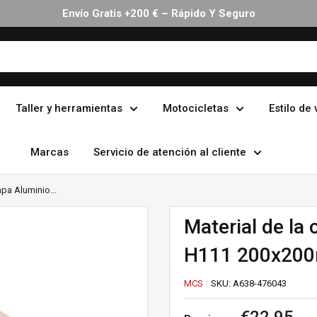
Envío Gratis +200 € – Rápido Y Seguro
Taller y herramientas
Motocicletas
Estilo de 
Marcas
Servicio de atención al cliente
apa Aluminio...
Material de l
H111 200x20
MCS
SKU:
A638-476043
Precio