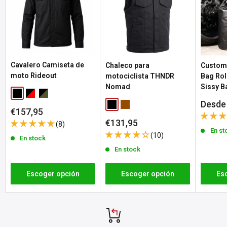
Variant:
XL
volverá a estar disponible el producto.
SKU:
A217-494622
Si un producto tiene varias variantes (como tallas o colores), el
MPN:
QK120066-200-XL
estado de stock se actualiza automáticamente al seleccionar su
DPN:
592217
opción.
Cavalero Camiseta de
Variant:
2XL
Chaleco para
Customh
moto Rideout
motociclista THNDR
Bag Rol
SKU:
A218-494623
Devoluciones sin complicaciones en 30 días: sin preguntas
Nomad
Sissy B
MPN:
QK120066-200-XXL
Black
Red / Black
Forest Grey / Black
Si no estás completamente satisfecho con tu pedido, ya sea porque
Preci
Desde
DPN:
592218
Black
Brown
Precio
€157,95
de
necesitas cambiar la talla o por cualquier otro motivo, ofrecemos
de
venta
Precio
€131,95
(8)
una política de devolución de 30 días a partir del día en que recibas
venta
de
En st
(10)
En stock
venta
tu pedido. Se aplican gastos de envío de devolución.
En stock
Ten en cuenta que el derecho de devolución no se aplica a los
productos personalizados o fabricados bajo pedido. Consulta
Escoger opción
Escoger opción
Es
nuestra
política de devoluciones
para conocer todos los detalles y
condiciones.