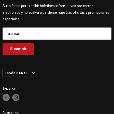
Quiénes somos
Customhoj Dinamarca
Vagnsvägen 4, 311 32 Falkenberg, Suecia.
Suscríbase para recibir boletines informativos por correo
Póngase en contacto con nosotros
Customhoj Alemania
electrónico y no vuelva a perderse nuestras ofertas y promociones
Customhoj Blog
Customhoj España
especiales.
Condiciones de uso
Customhoj Francia
Customhoj Italia
Tu email
Customhoj Países Bajos
Customhoj Finlandia
Suscribir
Customhoj Polonia
País/región
España (EUR €)
Síguenos
Aceptamos