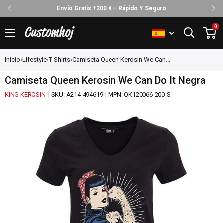
Envío Gratis +200 € – Rápido Y Seguro
Ir
0
Customhoj
directamente
al
Inicio
›
Lifestyle
›
T-Shirts
›
Camiseta Queen Kerosin We Can...
contenido
Camiseta Queen Kerosin We Can Do It Negra
KING KEROSIN
SKU:
A214-494619
MPN:
QK120066-200-S