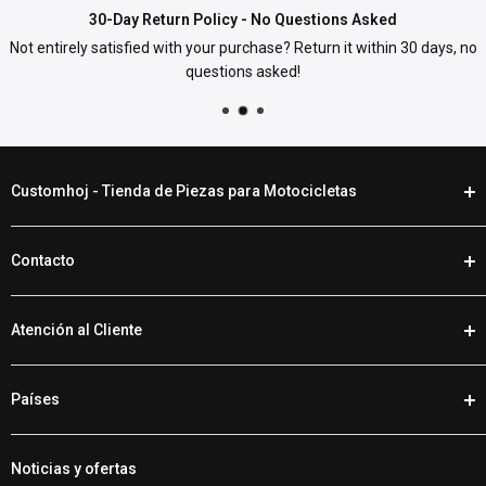
30-Day Return Policy - No Questions Asked
Not entirely satisfied with your purchase? Return it within 30 days, no
questions asked!
Customhoj - Tienda de Piezas para Motocicletas
En Customhoj, hablamos tu idioma. Cuando llegue el momento
Contacto
de personalizar tu moto, encontrarás las mejores piezas y
accesorios para motocicletas en nuestra tienda online.
Teléfono
+46 (0) 920 224 878
Tenemos un montón de piezas para Harley Davidsons, otras V-
Atención al Cliente
Email:
supporto@customhoj.es
Twins, motos deportivas, cruisers, motos deportivas y motos de
Chat de Facebook Messenger
Devoluciones / Cambios / Garantía
aventura. Con miles de opciones de equipamiento para ver,
Países
Garantía de precio bajo
comprar en línea es muy fácil. Somos tus amigos de confianza
Opiniones de los clientes
Customhoj UE
para todo lo relacionado con las motos.
Política de envíos
Noticias y ofertas
Customhoj Suecia
Customhoj Suecia AB 559326-0887