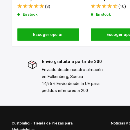
personalizados o fabricados bajo pedido. Consulta nuestr
de
de
(8)
(10)
para conocer todos los detalles y condiciones.
venta
venta
En stock
En stock
Escoger opción
Escoger op
Envío gratuito a partir de 200
Enviado desde nuestro almacén
en Falkenberg, Suecia
14,95 € Envío desde la UE para
pedidos inferiores a 200
Customhoj - Tienda de Piezas para
Noticias y 
Motocicletas