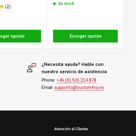
En stock
(2)
oger opción
Escoger opción
¿Necesita ayuda? Hable con
nuestro servicio de asistencia
Phone:
+46 (0) 920 224 878
Email:
supporto@customhoj.es
Atención al Cliente