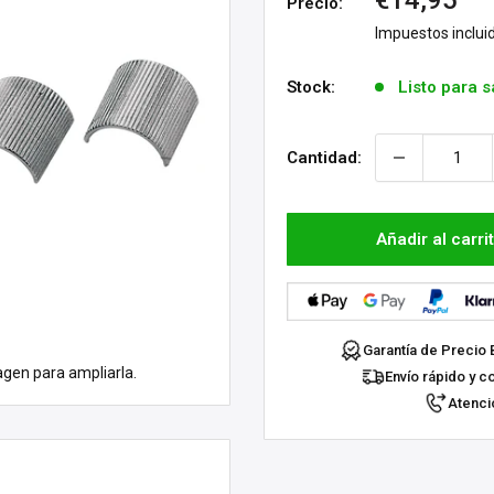
€14,95
Precio:
de
Impuestos inclui
venta
Stock:
Listo para s
Cantidad:
Añadir al carri
Garantía de Precio 
agen para ampliarla.
Envío rápido y c
Atenció