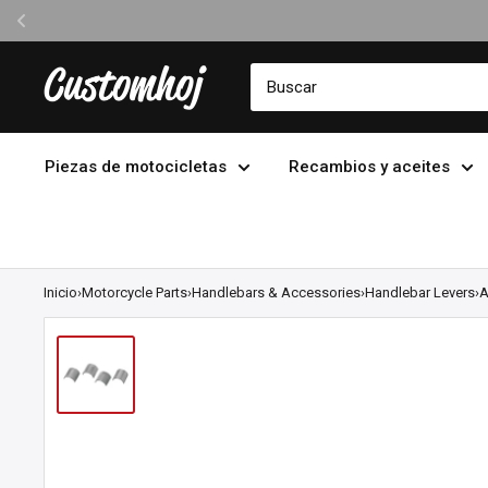
Ir
Customhoj
directamente
al
contenido
Piezas de motocicletas
Recambios y aceites
Inicio
›
Motorcycle Parts
›
Handlebars & Accessories
›
Handlebar Levers
›
A