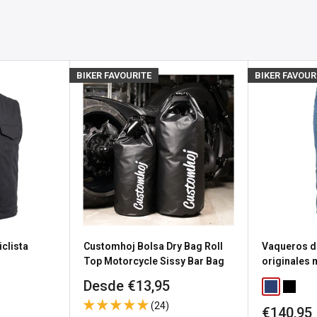
ío, dependiendo
de tu
pero esperamos volver a
osotros
para obtener
BIKER FAVOURITE
BIKER FAVOUR
producto.
s), el estado de stock se
untas
sea porque necesitas
a política de devolución de
clista
Customhoj Bolsa Dry Bag Roll
Vaqueros d
n gastos de envío de
Top Motorcycle Sissy Bar Bag
originales
Precio
Desde €13,95
Classic Blu
Washed
de
 los productos
(24)
Precio
€140,95
venta