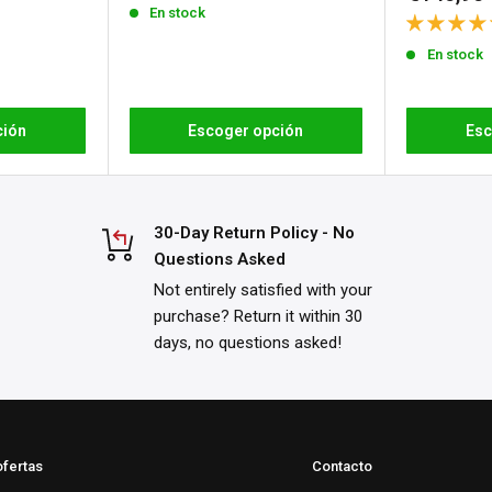
a
política de devoluciones
de
En stock
venta
En stock
ción
Escoger opción
Esc
30-Day Return Policy - No
Questions Asked
Not entirely satisfied with your
purchase? Return it within 30
days, no questions asked!
ofertas
Contacto