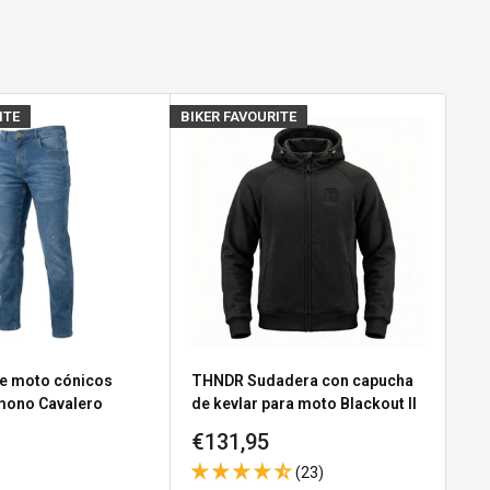
ITE
BIKER FAVOURITE
BIKE
e moto cónicos
THNDR Sudadera con capucha
Gu
 mono Cavalero
de kevlar para moto Blackout II
No
Precio
Pr
€131,95
€3
e
 Black
de
d
(23)
venta
ve