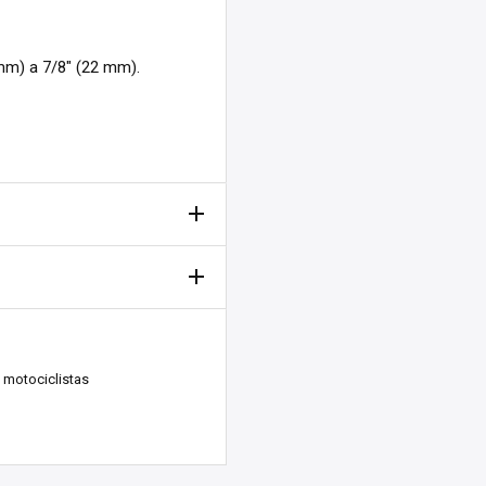
mm) a 7/8" (22 mm).
kenberg, Suecia. ¡Nos
 motociclistas
días laborables).
La entrega