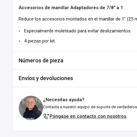
Accesorios de manillar Adaptadores de 7/8" a 1
Reduce los accesorios montados en el manillar de 1" (25 
Especialmente moleteado para evitar deslizamientos.
4 piezas por kit.
Números de pieza
SKU:
C852-242000
Envíos y devoluciones
DPN:
242000
Envíos y plazos de entrega
¿Necesitas ayuda?
Todos los pedidos se envían desde nuestro almacén en Fal
Contacta a nuestro equipo de soporte de verdaderos
esforzamos por enviarlos lo antes posible!
Póngase en contacto con nosotros
Explicación del estado de stock:
En stock:
Listo para enviártelo en el plazo indicado (en 