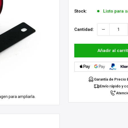
venta
Stock:
Listo para s
Cantidad:
Añadir al carri
Garantía de Precio 
Envío rápido y c
Atenció
agen para ampliarla.