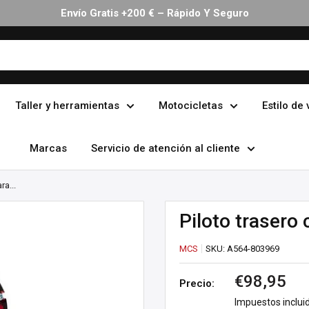
Envío Gratis +200 € – Rápido Y Seguro
Taller y herramientas
Motocicletas
Estilo de 
Marcas
Servicio de atención al cliente
ra...
Piloto trasero
MCS
SKU:
A564-803969
Precio
€98,95
Precio:
de
Impuestos inclui