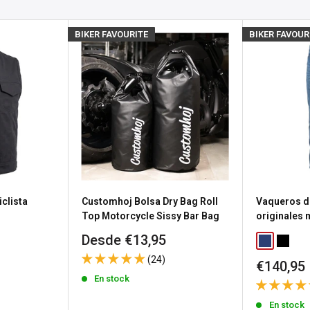
pero esperamos volver a
osotros
para obtener
BIKER FAVOURITE
BIKER FAVOUR
producto.
s), el estado de stock se
untas
sea porque necesitas
a política de devolución de
clista
Customhoj Bolsa Dry Bag Roll
Vaqueros d
n gastos de envío de
Top Motorcycle Sissy Bar Bag
originales
Precio
Desde €13,95
Classic Blu
Washed
de
 los productos
(24)
Precio
€140,95
venta
a
política de devoluciones
de
En stock
venta
En stock