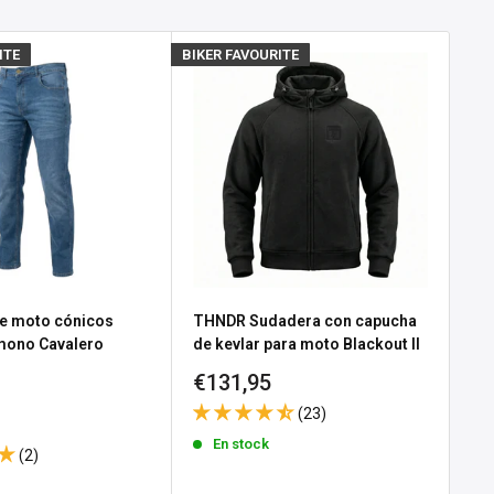
ITE
BIKER FAVOURITE
BIKE
e moto cónicos
THNDR Sudadera con capucha
Gu
 mono Cavalero
de kevlar para moto Blackout II
No
Precio
Pr
€131,95
€3
e
 Black
de
d
(23)
venta
ve
En stock
(2)