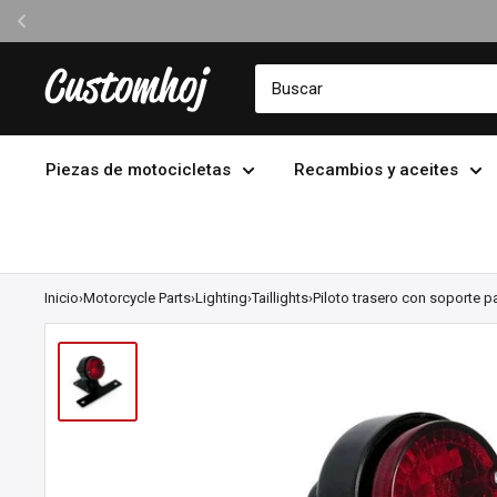
Ir
Customhoj
directamente
al
contenido
Piezas de motocicletas
Recambios y aceites
Inicio
›
Motorcycle Parts
›
Lighting
›
Taillights
›
Piloto trasero con soporte pa