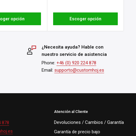
oger opción
Escoger opción
¿Necesita ayuda? Hable con
nuestro servicio de asistencia
Phone:
+46 (0) 920 224 878
Email:
supporto@customhoj.es
Atención al Cliente
Devoluciones / Cambios / Garantía
4 878
hoj.es
Garantía de precio bajo