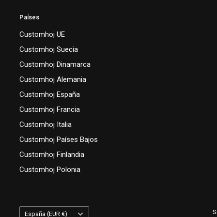
Países
Customhoj UE
Customhoj Suecia
Customhoj Dinamarca
Customhoj Alemania
Customhoj España
Customhoj Francia
Customhoj Italia
Customhoj Países Bajos
Customhoj Finlandia
Customhoj Polonia
País/región
S
España (EUR €)