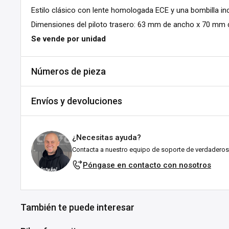
Estilo clásico con lente homologada ECE y una bombilla i
Dimensiones del piloto trasero: 63 mm de ancho x 70 mm 
Se vende por unidad
Números de pieza
SKU:
A564-803969
Envíos y devoluciones
DPN:
901564
Envíos y plazos de entrega
¿Necesitas ayuda?
Todos los pedidos se envían desde nuestro almacén en Fal
Contacta a nuestro equipo de soporte de verdaderos
esforzamos por enviarlos lo antes posible!
Póngase en contacto con nosotros
Explicación del estado de stock:
En stock:
Listo para enviártelo en el plazo indicado (en 
También te puede interesar
suele tardar entre 1 y 3 días laborables tras el env
ubicación.