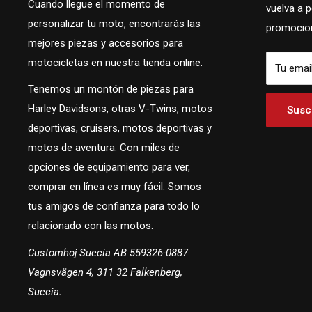
Cuando llegue el momento de
vuelva a 
personalizar tu moto, encontrarás las
promocion
mejores piezas y accesorios para
motocicletas en nuestra tienda online.
Tu emai
Tenemos un montón de piezas para
Harley Davidsons, otras V-Twins, motos
Suscr
deportivas, cruisers, motos deportivas y
motos de aventura. Con miles de
opciones de equipamiento para ver,
comprar en línea es muy fácil. Somos
tus amigos de confianza para todo lo
relacionado con las motos.
Customhoj Suecia AB 559326-0887
Vagnsvägen 4, 311 32 Falkenberg,
Suecia.