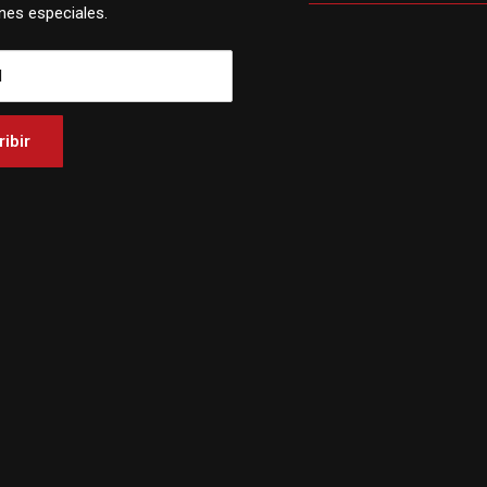
es especiales.
l
ibir