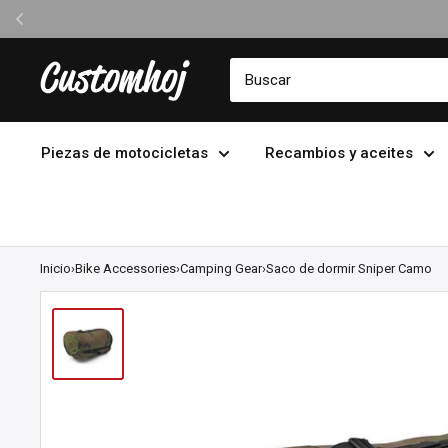
Ir
Customhoj
directamente
al
contenido
Piezas de motocicletas
Recambios y aceites
Inicio
›
Bike Accessories
›
Camping Gear
›
Saco de dormir Sniper Camo