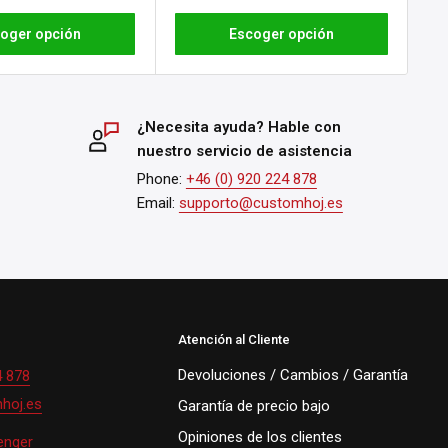
oger opción
Escoger opción
¿Necesita ayuda? Hable con
nuestro servicio de asistencia
Phone:
+46 (0) 920 224 878
Email:
supporto@customhoj.es
Atención al Cliente
Devoluciones / Cambios / Garantía
4 878
hoj.es
Garantía de precio bajo
Opiniones de los clientes
enger