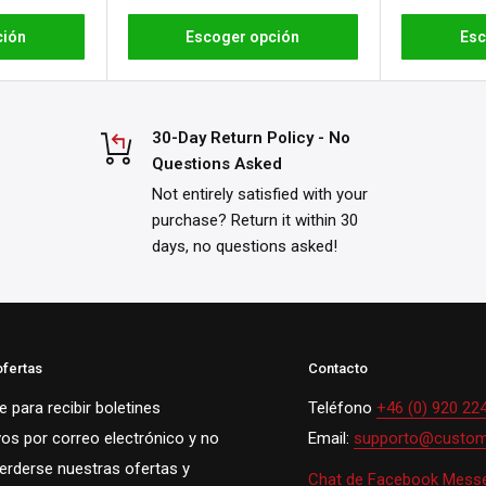
ción
Escoger opción
Esc
30-Day Return Policy - No
Questions Asked
Not entirely satisfied with your
purchase? Return it within 30
days, no questions asked!
ofertas
Contacto
 para recibir boletines
Teléfono
+46 (0) 920 22
vos por correo electrónico y no
Email:
supporto@custom
perderse nuestras ofertas y
Chat de Facebook Mess