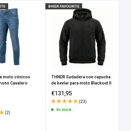
ITE
BIKER FAVOURITE
BIKE
e moto cónicos
THNDR Sudadera con capucha
Gu
 mono Cavalero
de kevlar para moto Blackout II
No
Precio
Pr
€131,95
€3
e
 Black
de
d
(23)
venta
ve
En stock
(2)