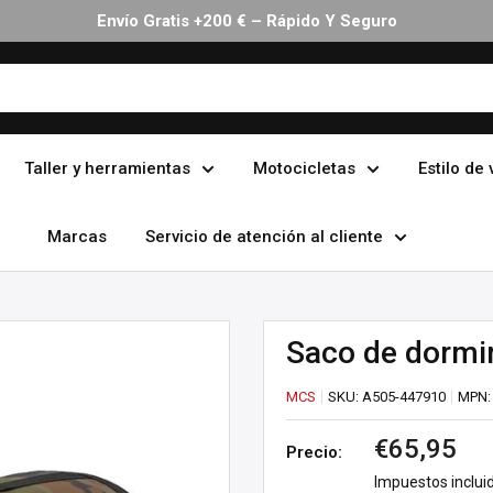
Envío Gratis +200 € – Rápido Y Seguro
Taller y herramientas
Motocicletas
Estilo de 
Marcas
Servicio de atención al cliente
Saco de dormi
MCS
SKU:
A505-447910
MPN
Precio
€65,95
Precio:
de
Impuestos inclui