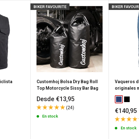
osotros
para obtener
BIKER FAVOURITE
BIKER FAVOUR
producto.
s), el estado de stock se
untas
sea porque necesitas
a política de devolución de
clista
Customhoj Bolsa Dry Bag Roll
Vaqueros d
n gastos de envío de
Top Motorcycle Sissy Bar Bag
originales
Precio
Desde €13,95
Classic Blu
Washed
de
 los productos
(24)
Precio
€140,95
venta
a
política de devoluciones
de
En stock
venta
En stock