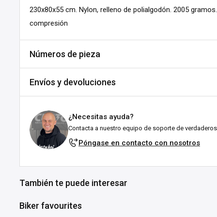
230x80x55 cm. Nylon, relleno de polialgodón. 2005 gramos.
compresión
Números de pieza
SKU:
A505-447910
Envíos y devoluciones
MPN:
313222-CAMO
DPN:
545505
Envíos y plazos de entrega
¿Necesitas ayuda?
Todos los pedidos se envían desde nuestro almacén en Fal
Contacta a nuestro equipo de soporte de verdaderos
esforzamos por enviarlos lo antes posible!
Póngase en contacto con nosotros
Explicación del estado de stock:
En stock:
Listo para enviártelo en el plazo indicado (en 
También te puede interesar
suele tardar entre 1 y 3 días laborables tras el env
ubicación.
Biker favourites
Agotado:
Actualmente sin existencias en Customhoj, ¡