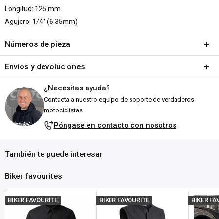
Longitud: 125 mm
Agujero: 1/4" (6.35mm)
Números de pieza
SKU:
A973-464378
Envíos y devoluciones
DPN:
561973
¿Necesitas ayuda?
Envíos y plazos de entrega
Contacta a nuestro equipo de soporte de verdaderos
Todos los pedidos se envían desde nuestro almacén en Falkenberg,
motociclistas
Suecia. ¡Nos esforzamos por enviarlos lo antes posible!
Póngase en contacto con nosotros
Explicación del estado de stock:
También te puede interesar
En stock:
Listo para enviártelo en el plazo indicado (en días
laborables).
La entrega suele tardar entre 1 y 3 días laborables
Biker favourites
tras el envío, dependiendo
de tu ubicación.
Agotado:
Actualmente sin existencias en Customhoj, ¡pero
BIKER FAVOURITE
BIKER FAVOURITE
BIKER FA
esperamos volver a tenerlo pronto! No dudes en
ponerte en