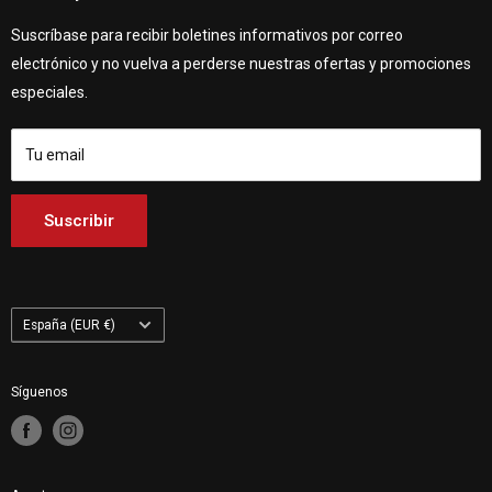
Customhoj Suecia AB 559326-0887
Quiénes somos
Customhoj Dinamarca
Vagnsvägen 4, 311 32 Falkenberg, Suecia.
Suscríbase para recibir boletines informativos por correo
Póngase en contacto con nosotros
Customhoj Alemania
electrónico y no vuelva a perderse nuestras ofertas y promociones
Customhoj Blog
Customhoj España
especiales.
Condiciones de uso
Customhoj Francia
Customhoj Italia
Tu email
Customhoj Países Bajos
Customhoj Finlandia
Suscribir
Customhoj Polonia
País/región
España (EUR €)
Síguenos