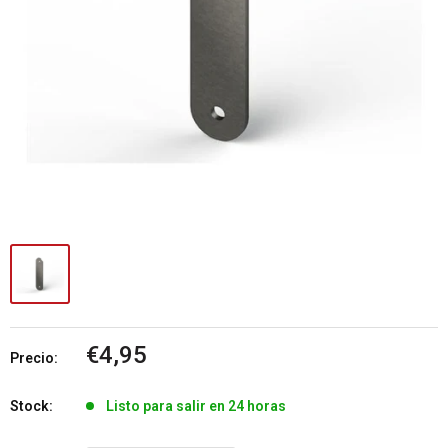
Precio
€4,95
Precio:
de
venta
Stock:
Listo para salir en 24 horas