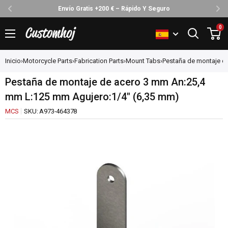
Envío Gratis +200 € – Rápido Y Seguro
Ir
0
Customhoj
directamente
al
Inicio
›
Motorcycle Parts
›
Fabrication Parts
›
Mount Tabs
›
Pestaña de montaje de
contenido
Pestaña de montaje de acero 3 mm An:25,4
mm L:125 mm Agujero:1/4" (6,35 mm)
MCS
SKU:
A973-464378