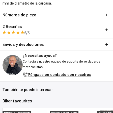
mm de diámetro de la carcasa.
Números de pieza
SKU:
A121-421526
2 Reseñas
DPN:
519121
5/5
Envíos y devoluciones
Este producto no ha recibido ninguna reseña todavía
¿Necesitas ayuda?
Envíos y plazos de entrega
No se encontraron elementos
Contacta a nuestro equipo de soporte de verdaderos
Todos los pedidos se envían desde nuestro almacén en Falkenberg,
motociclistas
Suecia. ¡Nos esforzamos por enviarlos lo antes posible!
Póngase en contacto con nosotros
Explicación del estado de stock:
También te puede interesar
En stock:
Listo para enviártelo en el plazo indicado (en días
laborables).
La entrega suele tardar entre 1 y 3 días laborables
Biker favourites
tras el envío, dependiendo
de tu ubicación.
Agotado:
Actualmente sin existencias en Customhoj, ¡pero