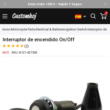
Envío Gratis +200 € – Rápido Y Seguro
Ir
0
Customhoj
directamente
al
Inicio
›
Motorcycle Parts
›
Electrical & Batteries
›
Ignition Switch
›
Interruptor de 
contenido
Interruptor de encendido On/Off
(2)
MCS
SKU:
A121-421526