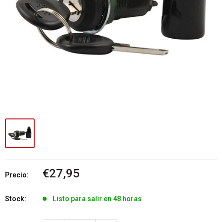
Precio
€27,95
Precio:
de
venta
Stock:
Listo para salir en 48 horas