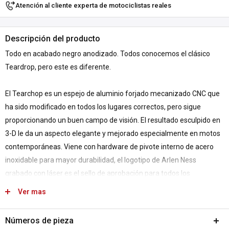
Atención al cliente experta de motociclistas reales
Descripción del producto
Todo en acabado negro anodizado. Todos conocemos el clásico
Teardrop, pero este es diferente.
El Tearchop es un espejo de aluminio forjado mecanizado CNC que
ha sido modificado en todos los lugares correctos, pero sigue
proporcionando un buen campo de visión. El resultado esculpido en
3-D le da un aspecto elegante y mejorado especialmente en motos
contemporáneas. Viene con hardware de pivote interno de acero
inoxidable para mayor durabilidad, el logotipo de Arlen Ness
grabado con láser es el sello de aprobación para todos los
customizadores, de suaves a radicales. Incluye tornillería de
Ver mas
instalación para Harley, Indian, Victory y motos métricas.
Se venden por unidad.
Números de pieza