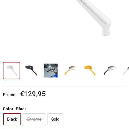
Precio
€129,95
Precio:
de
venta
Color:
Black
Black
Chrome
Gold