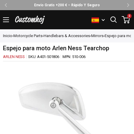
Envío Gratis +200 € – Rápido Y Seguro
Ir
0
Customhoj
directamente
al
Inicio
›
Motorcycle Parts
›
Handlebars & Accessories
›
Mirrors
›
Espejo para moto
contenido
Espejo para moto Arlen Ness Tearchop
ARLEN NESS
SKU:
A401-501806
MPN:
510-006