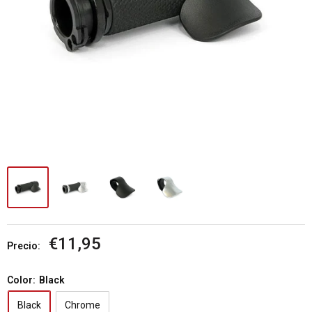
Precio
€11,95
Precio:
de
venta
Color:
Black
Black
Chrome