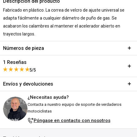
Descripción del producto
Fabricado en plástico. La correa de velcro de ajuste universal se
adapta fácilmente a cualquier diámetro de puño de gas. Se
acabaron los calambres al mantener el acelerador abierto en
trayectos largos.
Números de pieza
Variant:
Black
1 Reseñas
SKU:
A145-858550
5/5
MPN:
TB-1B
Envíos y devoluciones
DPN:
956145
Este producto no ha recibido ninguna reseña todavía
Variant:
Chrome
¿Necesitas ayuda?
Envíos y plazos de entrega
No se encontraron elementos
SKU:
A146-858551
Contacta a nuestro equipo de soporte de verdaderos
Todos los pedidos se envían desde nuestro almacén en Falkenberg,
MPN:
TB-2A
motociclistas
Suecia. ¡Nos esforzamos por enviarlos lo antes posible!
DPN:
956146
Póngase en contacto con nosotros
Explicación del estado de stock: