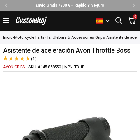
Envío Gratis +200 € – Rápido Y Seguro
Ir
0
Customhoj
directamente
al
Inicio
›
Motorcycle Parts
›
Handlebars & Accessories
›
Grips
›
Asistente de aceler
contenido
Asistente de aceleración Avon Throttle Boss
(1)
AVON GRIPS
SKU:
A145-858550
MPN:
TB-1B