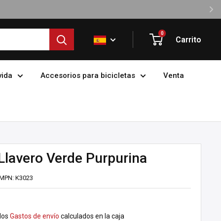
30 Días Devolución Sin Complic
0
Carrito
vida
Accesorios para bicicletas
Venta
Llavero Verde Purpurina
MPN:
K3023
dos
Gastos de envío
calculados en la caja