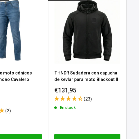
e moto cónicos
THNDR Sudadera con capucha
Gu
 mono Cavalero
de kevlar para moto Blackout II
No
Precio
Pr
€131,95
€3
e
 Black
de
d
(23)
venta
ve
En stock
(2)