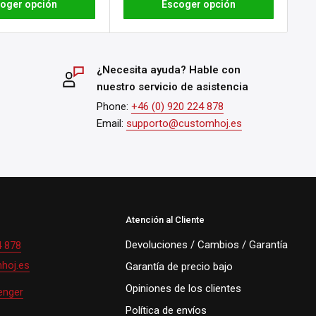
oger opción
Escoger opción
¿Necesita ayuda? Hable con
nuestro servicio de asistencia
Phone:
+46 (0) 920 224 878
Email:
supporto@customhoj.es
Atención al Cliente
Devoluciones / Cambios / Garantía
4 878
hoj.es
Garantía de precio bajo
Opiniones de los clientes
enger
Política de envíos