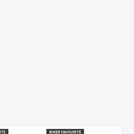
ITE
BIKER FAVOURITE
BIKE