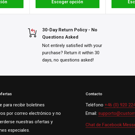
ción
Escoger opción
Esc
30-Day Return Policy - No
Questions Asked
Not entirely satisfied with your
purchase? Return it within 30
days, no questions asked!
ofertas
Contacto
 para recibir boletines
Teléfono
+46 (0) 920 22
vos por correo electrónico y no
Email:
supporto@custom
perderse nuestras ofertas y
Chat de Facebook Mess
es especiales.