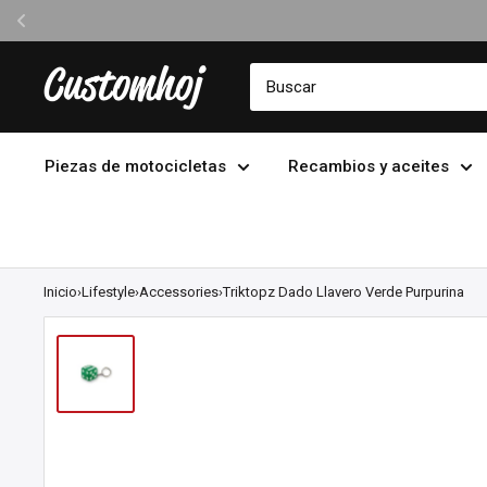
pido Y Seguro
Ir
Customhoj
directamente
al
contenido
Piezas de motocicletas
Recambios y aceites
Inicio
›
Lifestyle
›
Accessories
›
Triktopz Dado Llavero Verde Purpurina