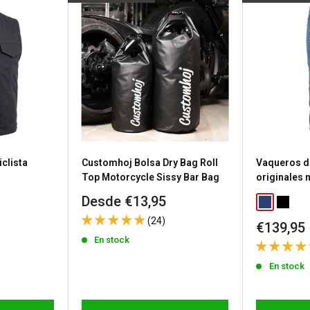
producto.
s), el estado de stock se
untas
sea porque necesitas
a política de devolución de
clista
Customhoj Bolsa Dry Bag Roll
Vaqueros d
n gastos de envío de
Top Motorcycle Sissy Bar Bag
originales
Precio
Desde €13,95
Classic Blu
Washed
de
 los productos
(24)
Precio
€139,95
venta
a
política de devoluciones
de
En stock
venta
En stock