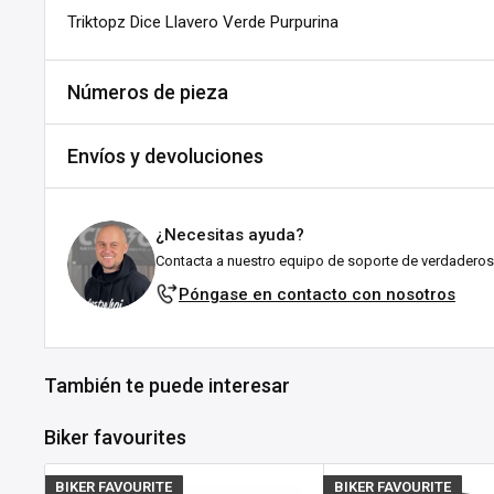
Triktopz Dice Llavero Verde Purpurina
Números de pieza
SKU:
A535-457940
Envíos y devoluciones
MPN:
K3023
DPN:
555535
Envíos y plazos de entrega
¿Necesitas ayuda?
Todos los pedidos se envían desde nuestro almacén en Fal
Contacta a nuestro equipo de soporte de verdaderos
esforzamos por enviarlos lo antes posible!
Póngase en contacto con nosotros
Explicación del estado de stock:
En stock:
Listo para enviártelo en el plazo indicado (en 
También te puede interesar
suele tardar entre 1 y 3 días laborables tras el env
ubicación.
Biker favourites
Agotado:
Actualmente sin existencias en Customhoj, ¡
tenerlo pronto! No dudes en
ponerte en contacto con n
BIKER FAVOURITE
BIKER FAVOURITE