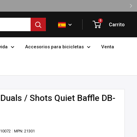
0
Carrito
vida
Accesorios para bicicletas
Venta
Duals / Shots Quiet Baffle DB-
610072
MPN:
21301