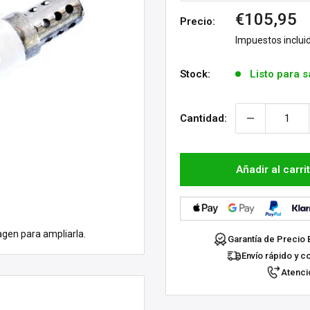
Precio
€105,95
Precio:
de
Impuestos inclui
venta
Stock:
Listo para s
Cantidad:
Añadir al carri
agen para ampliarla.
Garantía de Precio 
Envío rápido y c
Atenció