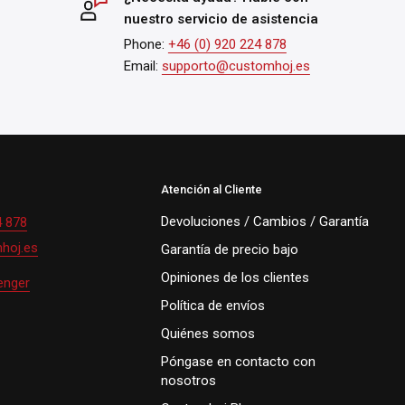
nuestro servicio de asistencia
Phone:
+46 (0) 920 224 878
Email:
supporto@customhoj.es
Atención al Cliente
Devoluciones / Cambios / Garantía
4 878
hoj.es
Garantía de precio bajo
Opiniones de los clientes
enger
Política de envíos
Quiénes somos
Póngase en contacto con
nosotros