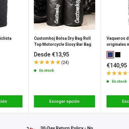
untas
sea porque necesitas
a política de devolución de
clista
Customhoj Bolsa Dry Bag Roll
Vaqueros d
n gastos de envío de
Top Motorcycle Sissy Bar Bag
originales
Precio
Desde €13,95
Classic Blu
Washed
de
 los productos
(24)
Precio
€140,95
venta
a
política de devoluciones
de
En stock
venta
En stock
ción
Escoger opción
Esc
30-Day Return Policy - No