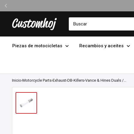
Ir
Customhoj
directamente
al
contenido
Piezas de motocicletas
Recambios y aceites
Inicio
›
Motorcycle Parts
›
Exhaust
›
DB-Killers
›
Vance & Hines Duals /...