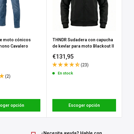
e moto cónicos
THNDR Sudadera con capucha
Gu
 mono Cavalero
de kevlar para moto Blackout II
No
Precio
Pr
€131,95
€3
e
 Black
de
d
(23)
venta
ve
En stock
(2)
oger opción
Escoger opción
¿Necesita ayuda? Hable con