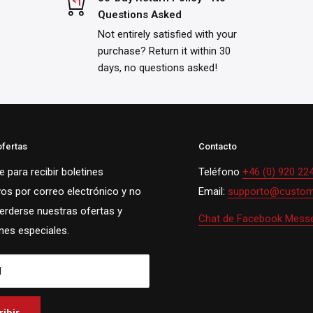
Questions Asked
Not entirely satisfied with your
purchase? Return it within 30
days, no questions asked!
ofertas
Contacto
 para recibir boletines
Teléfono
+46 (0) 920 22
vos por correo electrónico y no
Email:
supporto@custom
perderse nuestras ofertas y
Chat de Facebook Mess
es especiales.
l