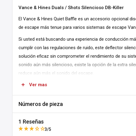
Vance & Hines Duals / Shots Silencioso DB-Killer
El Vance & Hines Quiet Baffle es un accesorio opcional di
de escape más tenue para varios sistemas de escape Van
Si usted está buscando una experiencia de conducción más
cumplir con las regulaciones de ruido, este deflector sile
solución eficaz sin comprometer el rendimiento de su sis
sonido aún más silencioso, existe la opción de la extra si
reduce aún más el sonido del escape.
Ver mas
Características:
Reduce el ruido de escape para un sonido más tenue.
Números de pieza
Fácil de instalar, ofrece flexibilidad para personalizar el
SKU:
B962-18610072
1 Reseñas
Opción de deflector Super Q extra silencioso disponible
MPN:
21301
3/5
ruido.
DPN:
18610072