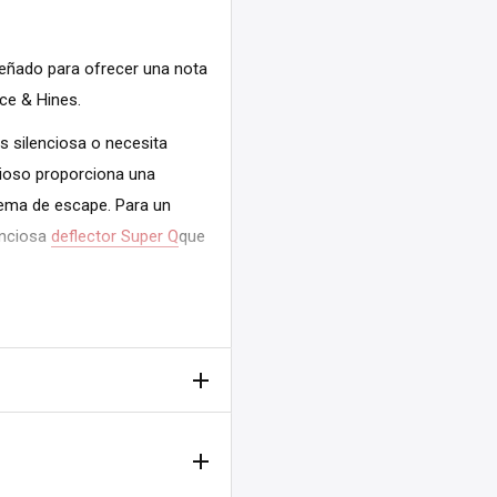
señado para ofrecer una nota
ce & Hines.
 silenciosa o necesita
ncioso proporciona una
tema de escape. Para un
lenciosa
deflector Super Q
que
 sonido del escape.
 para reducir aún más el