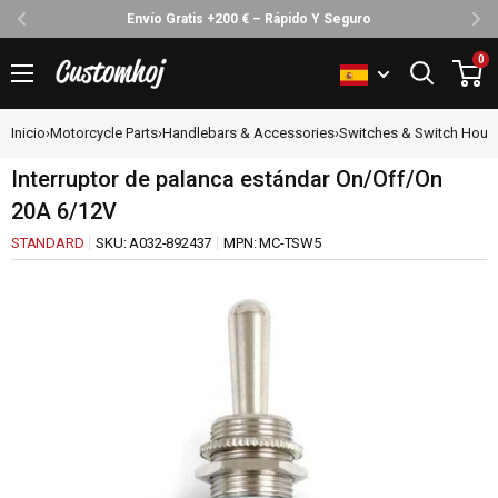
Envío Gratis +200 € – Rápido Y Seguro
Ir
0
Customhoj
directamente
al
Inicio
›
Motorcycle Parts
›
Handlebars & Accessories
›
Switches & Switch Hous
contenido
Interruptor de palanca estándar On/Off/On
20A 6/12V
STANDARD
SKU:
A032-892437
MPN:
MC-TSW5