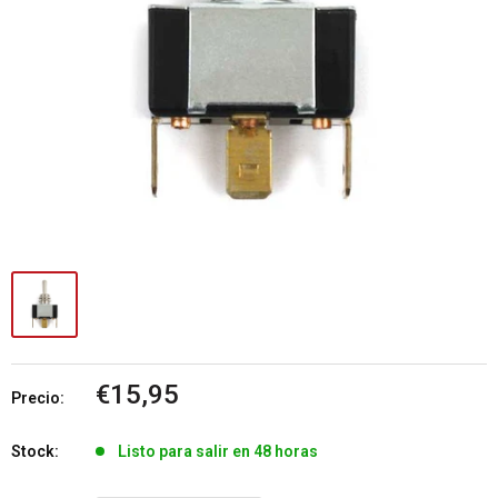
Precio
€15,95
Precio:
de
venta
Stock:
Listo para salir en 48 horas