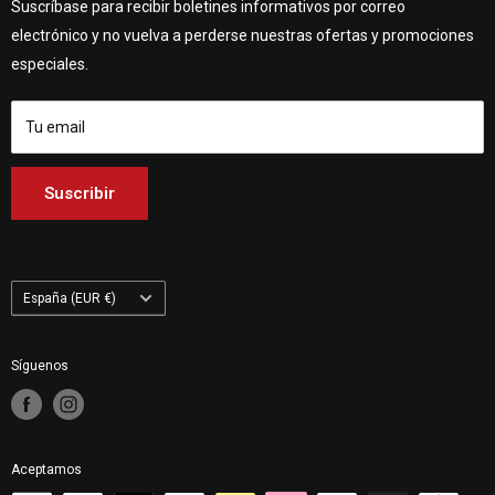
Vagnsvägen 4, 311 32 Falkenberg, Suecia.
Suscríbase para recibir boletines informativos por correo
Póngase en contacto con nosotros
Customhoj Alemania
electrónico y no vuelva a perderse nuestras ofertas y promociones
Customhoj Blog
Customhoj España
especiales.
Condiciones de uso
Customhoj Francia
Customhoj Italia
Tu email
Customhoj Países Bajos
Customhoj Finlandia
Suscribir
Customhoj Polonia
País/región
España (EUR €)
Síguenos
Aceptamos