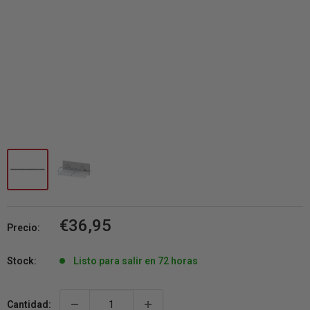
Precio
€36,95
Precio:
de
venta
Stock:
Listo para salir en 72 horas
Cantidad: