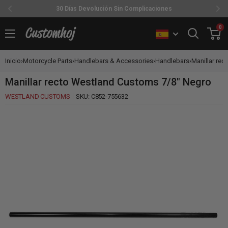
30 Días Devolución Sin Complicaciones
Ir
0
Customhoj
directamente
al
Inicio
›
Motorcycle Parts
›
Handlebars & Accessories
›
Handlebars
›
Manillar rec
contenido
Manillar recto Westland Customs 7/8" Negro
WESTLAND CUSTOMS
SKU:
C852-755632