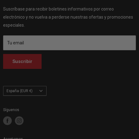
Customhoj Suecia AB 559326-0887
Quiénes somos
Customhoj Dinamarca
Vagnsvägen 4, 311 32 Falkenberg, Suecia.
Suscríbase para recibir boletines informativos por correo
Póngase en contacto con nosotros
Customhoj Alemania
electrónico y no vuelva a perderse nuestras ofertas y promociones
Customhoj Blog
Customhoj España
especiales.
Condiciones de uso
Customhoj Francia
Customhoj Italia
Tu email
Customhoj Países Bajos
Customhoj Finlandia
Suscribir
Customhoj Polonia
País/región
España (EUR €)
Síguenos
Aceptamos